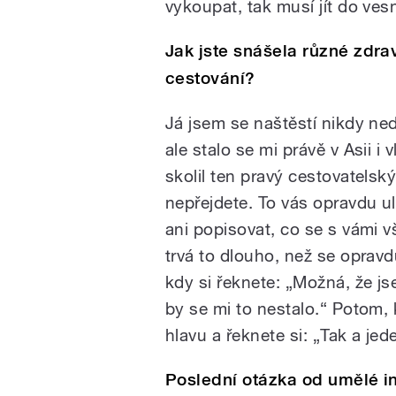
vykoupat, tak musí jít do ve
Jak jste snášela různé zdra
cestování?
Já jsem se naštěstí nikdy ned
ale stalo se mi právě v Asii i 
skolil ten pravý cestovatelsk
nepřejdete. To vás opravdu u
ani popisovat, co se s vámi v
trvá to dlouho, než se oprav
kdy si řeknete: „Možná, že j
by se mi to nestalo.“ Potom, 
hlavu a řeknete si: „Tak a jed
Poslední otázka od umělé in