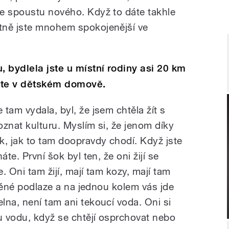
e spoustu nového. Když to dáte takhle
tně jste mnohem spokojenější ve
, bydlela jste u místní rodiny asi 20 km
ste v dětském domově.
tam vydala, byl, že jsem chtěla žít s
znat kulturu. Myslím si, že jenom díky
k, jak to tam doopravdy chodí. Když jste
te. První šok byl ten, že oni žijí se
e. Oni tam žijí, mají tam kozy, mají tam
liněné podlaze a na jednou kolem vás jde
lna, není tam ani tekoucí voda. Oni si
 vodu, když se chtějí osprchovat nebo