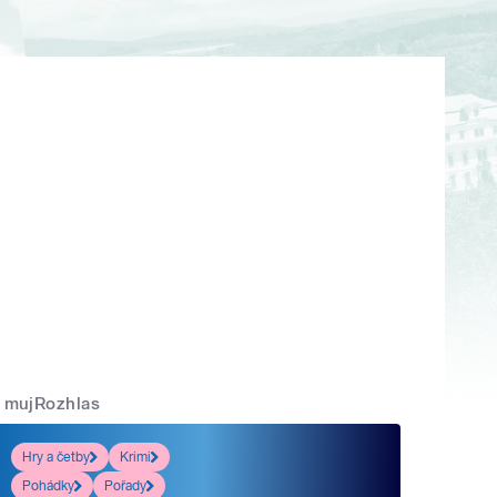
mujRozhlas
Hry a četby
Krimi
Pohádky
Pořady