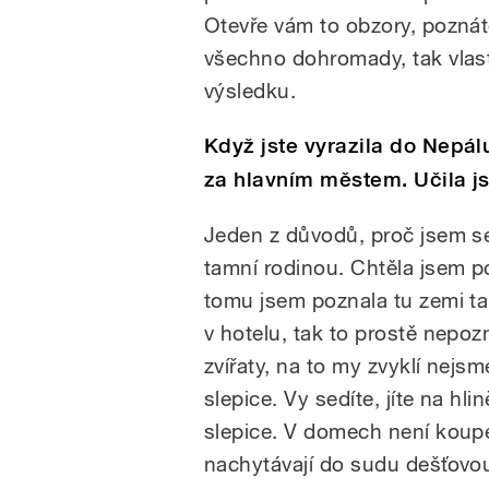
Otevře vám to obzory, poznát
všechno dohromady, tak vlas
výsledku.
Když jste vyrazila do Nepálu
za hlavním městem. Učila j
Jeden z důvodů, proč jsem se 
tamní rodinou. Chtěla jsem po
tomu jsem poznala tu zemi ta
v hotelu, tak to prostě nepozná
zvířaty, na to my zvyklí nejsm
slepice. Vy sedíte, jíte na h
slepice. V domech není koupe
nachytávají do sudu dešťovou