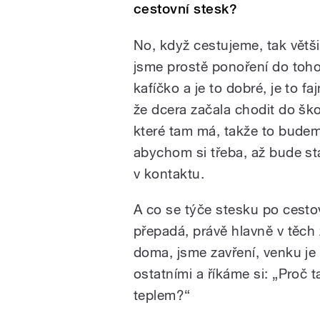
cestovní stesk?
No, když cestujeme, tak vět
jsme prostě ponoření do toh
kafíčko a je to dobré, je to f
že dcera začala chodit do šk
které tam má, takže to bude
abychom si třeba, až bude star
v kontaktu.
A co se týče stesku po cesto
přepadá, právě hlavně v těch
doma, jsme zavření, venku je 
ostatními a říkáme si: „Proč
teplem?“