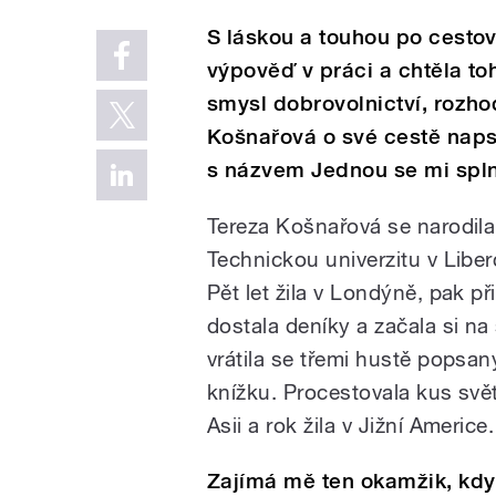
S láskou a touhou po cestov
výpověď v práci a chtěla toh
smysl dobrovolnictví, rozho
Košnařová o své cestě naps
s názvem Jednou se mi spln
Tereza Košnařová se narodila
Technickou univerzitu v Liberci
Pět let žila v Londýně, pak př
dostala deníky a začala si 
vrátila se třemi hustě popsa
knížku. Procestovala kus svět
Asii a rok žila v Jižní Americe.
Zajímá mě ten okamžik, kdy