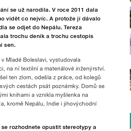
ání se už narodila. V roce 2011 dala
o vidět co nejvíc. A protože jí dávalo
dla se odjet do Nepálu. Tereza
ala trochu deník a trochu cestopis
í sen.
 v Mladé Boleslavi, vystudovala
, na ní textilní a materiálové inženýrství.
išel ten zlom, odešla z práce, od kolegů
na svých cestách psát poznámky. Domů se
nými knihami a vznikla myšlenka na
a, kromě Nepálu, Indie i jihovýchodní
 se rozhodnete opustit stereotypy a