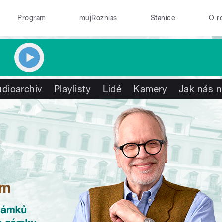
Program
mujRozhlas
Stanice
O r
dioarchiv
Playlisty
Lidé
Kamery
Jak nás n