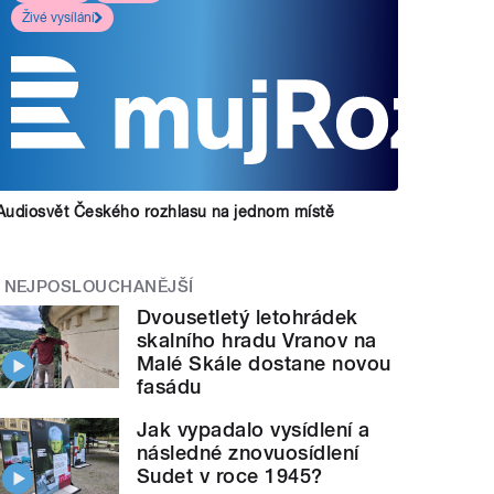
Živé vysílání
Audiosvět Českého rozhlasu na jednom místě
NEJPOSLOUCHANĚJŠÍ
Dvousetletý letohrádek
skalního hradu Vranov na
Malé Skále dostane novou
fasádu
Jak vypadalo vysídlení a
následné znovuosídlení
Sudet v roce 1945?