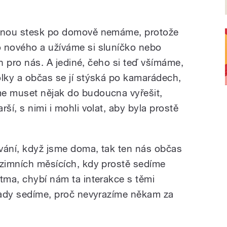
šinou stesk po domově nemáme, protože
o nového a užíváme si sluníčko nebo
ajn pro nás. A jediné, čeho si teď všímáme,
olky a občas se jí stýská po kamarádech,
me muset nějak do budoucna vyřešit,
ší, s nimi i mohli volat, aby byla prostě
vání, když jsme doma, tak ten nás občas
 zimních měsících, kdy prostě sedíme
tma, chybí nám ta interakce s těmi
 tady sedíme, proč nevyrazíme někam za