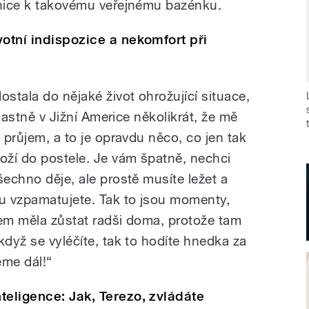
snice k takovému veřejnému bazénku.
votní indispozice a nekomfort při
ostala do nějaké život ohrožující situace,
vlastně v Jižní Americe několikrát, že mě
ý průjem, a to je opravdu něco, co jen tak
loží do postele. Je vám špatně, nechci
šechno děje, ale prostě musíte ležet a
du vzpamatujete. Tak to jsou momenty,
sem měla zůstat radši doma, protože tam
když se vyléčíte, tak to hodíte hnedka za
eme dál!“
teligence: Jak, Terezo, zvládáte