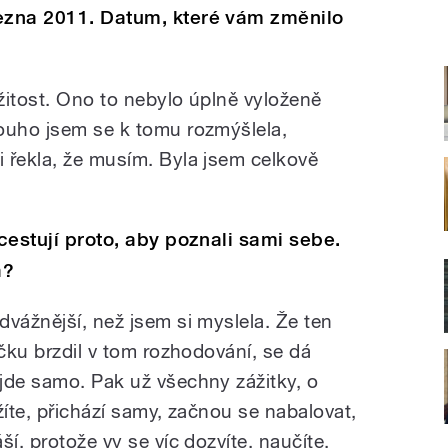
řezna 2011. Datum, které vám změnilo
žitost. Ono to nebylo úplně vyloženě
ouho jsem se k tomu rozmýšlela,
 řekla, že musím. Byla jsem celkově
 cestují proto, aby poznali sami sebe.
a?
vážnější, než jsem si myslela. Že ten
ičku brzdil v tom rozhodování, se dá
jde samo. Pak už všechny zážitky, o
žíte, přichází samy, začnou se nabalovat,
í, protože vy se víc dozvíte, naučíte.