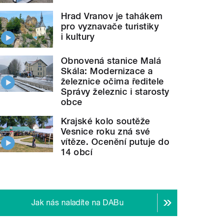
Hrad Vranov je tahákem
pro vyznavače turistiky
i kultury
Obnovená stanice Malá
Skála: Modernizace a
železnice očima ředitele
Správy železnic i starosty
obce
Krajské kolo soutěže
Vesnice roku zná své
vítěze. Ocenění putuje do
14 obcí
Jak nás naladíte na DABu