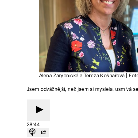
Alena Zárybnická a Tereza Košnařová | Fot
Jsem odvážnější, než jsem si myslela, usmívá s
28:44