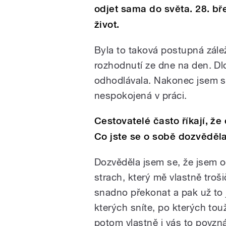
odjet sama do světa. 28. b
život.
Byla to taková postupná zále
rozhodnutí ze dne na den. Dl
odhodlávala. Nakonec jsem si
nespokojená v práci.
Cestovatelé často říkají, že
Co jste se o sobě dozvěděl
Dozvěděla jsem se, že jsem od
strach, který mě vlastně troš
snadno překonat a pak už to 
kterých sníte, po kterých tou
potom vlastně i vás to povznáš