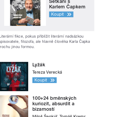
Setkání s
Karlem Čapkem
Koupit
Literární fikce, pokus přiblížit literární nadsázkou
spisovatele, filozofa, ale hlavně člověka Karla Čapka
trochu jinou formou.
Lyžák
Tereza Verecká
Koupit
100+24 brněnských
kuriozit, absurdit a
bizarností
Miloš Šenkýř, Tomáš Kremr