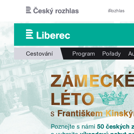
Přejít k hlavnímu obsahu
iRozhlas
Cestování
Program
Pořady
Au