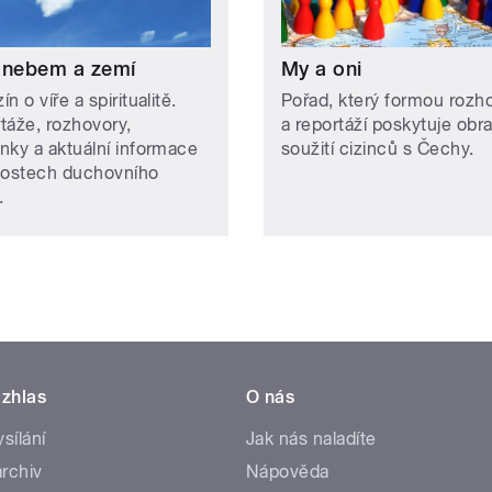
 nebem a zemí
My a oni
n o víře a spiritualitě.
Pořad, který formou rozh
táže, rozhovory,
a reportáží poskytuje obr
nky a aktuální informace
soužití cizinců s Čechy.
lostech duchovního
.
zhlas
O nás
ysílání
Jak nás naladíte
rchiv
Nápověda