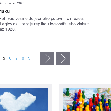
9. prosinec 2023
vlaku
Petr vás vezme do jednoho putovního muzea.
Legiovlak, který je replikou legionářského vlaku z
 až 1920.
5
6
7
8
9
následující ›
poslední »