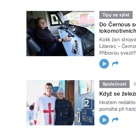
Tipy na výlet
Do Černous se
lokomotivních
Kolik žen strojv
Liberec – Černo
Přibovou svezli
Společnost
2
Když se želez
Hostem redaktora
pomáhá při histo