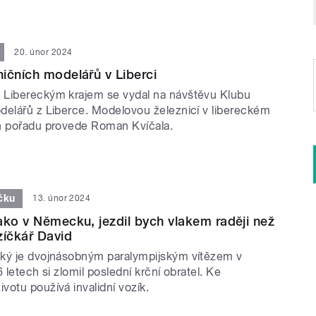
20. únor 2024
ičních modelářů v Liberci
 Libereckým krajem se vydal na návštěvu Klubu
delářů z Liberce. Modelovou železnicí v libereckém
h pořadu provede Roman Kvíčala.
čku
13. únor 2024
ako v Německu, jezdil bych vlakem raději než
zíčkář David
ký je dvojnásobným paralympijským vítězem v
6 letech si zlomil poslední krční obratel. Ke
otu používá invalidní vozík.