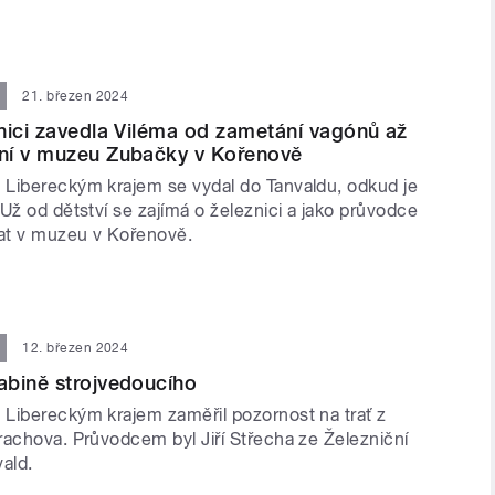
21. březen 2024
nici zavedla Viléma od zametání vagónů až
ní v muzeu Zubačky v Kořenově
Libereckým krajem se vydal do Tanvaldu, odkud je
Už od dětství se zajímá o železnici a jako průvodce
at v muzeu v Kořenově.
12. březen 2024
abině strojvedoucího
Libereckým krajem zaměřil pozornost na trať z
rachova. Průvodcem byl Jiří Střecha ze Železniční
ald.