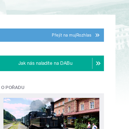
Přejít na mujRozhlas
Jak nás naladíte na DABu
O POŘADU