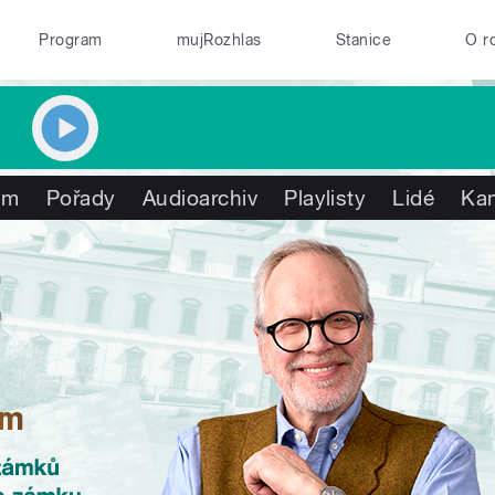
Program
mujRozhlas
Stanice
O r
am
Pořady
Audioarchiv
Playlisty
Lidé
Ka