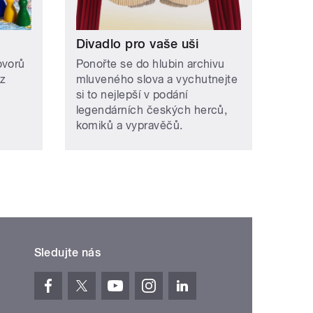
Divadlo pro vaše uši
ovorů
Ponořte se do hlubin archivu
az
mluveného slova a vychutnejte
si to nejlepší v podání
legendárních českých herců,
komiků a vypravěčů.
Sledujte nás