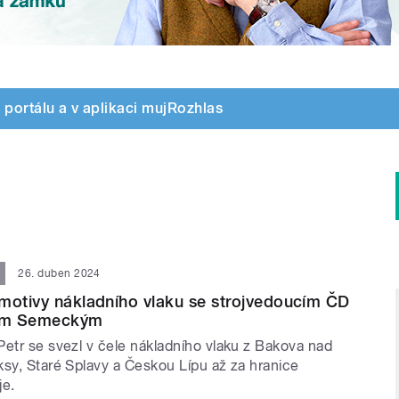
 portálu a v aplikaci mujRozhlas
26. duben 2024
motivy nákladního vlaku se strojvedoucím ČD
em Semeckým
Petr se svezl v čele nákladního vlaku z Bakova nad
ksy, Staré Splavy a Českou Lípu až za hranice
je.