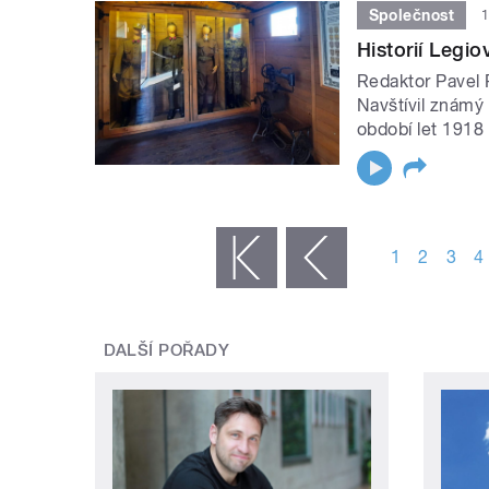
Společnost
1
Historií Legio
Redaktor Pavel 
Navštívil známý 
období let 1918
STRÁNKY
1
2
3
4
« první
‹ předchozí
DALŠÍ POŘADY