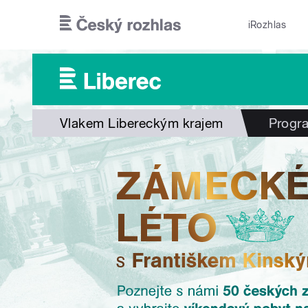
Přejít k hlavnímu obsahu
iRozhlas
Vlakem Libereckým krajem
Progr