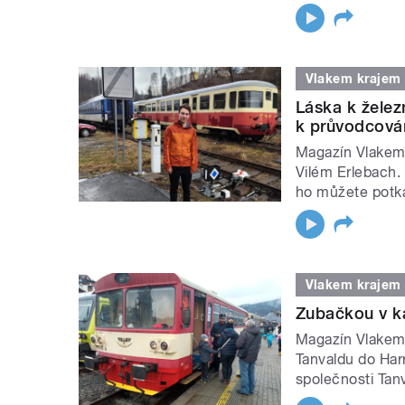
Vlakem krajem
Láska k želez
k průvodcová
Magazín Vlakem 
Vilém Erlebach. 
ho můžete potk
Vlakem krajem
Zubačkou v k
Magazín Vlakem 
Tanvaldu do Har
společnosti Tanv