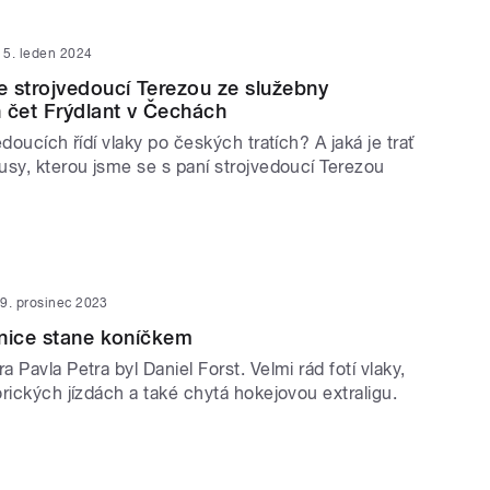
5. leden 2024
 strojvedoucí Terezou ze služebny
 čet Frýdlant v Čechách
edoucích řídí vlaky po českých tratích? A jaká je trať
usy, kterou jsme se s paní strojvedoucí Terezou
?
9. prosinec 2023
nice stane koníčkem
 Pavla Petra byl Daniel Forst. Velmi rád fotí vlaky,
rických jízdách a také chytá hokejovou extraligu.