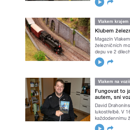
Vlakem krajem
Klubem železn
Magazín Vlakem
železničních mo
depu ve 2 dílec
Vlakem na vozí
Fungovat to j
autem, sní vo
David Drahoníns
lukostřelbě. V 1
každodennímu živ