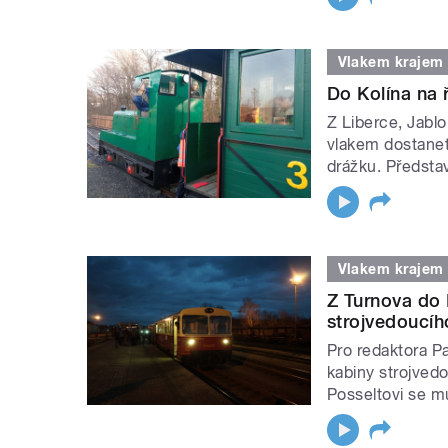
Vlakem krajem
Do Kolína na 
Z Liberce, Jablo
vlakem dostanet
drážku. Představ
Vlakem krajem
Z Turnova do
strojvedoucíh
Pro redaktora P
kabiny strojved
Posseltovi se m