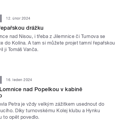
12. únor 2024
řepařskou drážku
nce nad Nisou, i třeba z Jilemnice či Turnova se
e do Kolína. A tam si můžete projet tamní řepařskou
il ji Tomáš Vanča.
16. leden 2024
 Lomnice nad Popelkou v kabině
o
avla Petra je vždy velkým zážitkem usednout do
oucího. Díky turnovskému Kolej klubu a Hynku
u to opět povedlo.