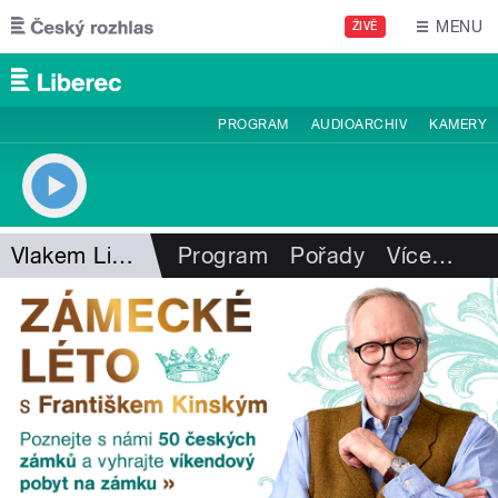
Přejít k hlavnímu obsahu
MENU
ŽIVĚ
PROGRAM
AUDIOARCHIV
KAMERY
Vlakem Libereckým krajem
Program
Pořady
Více
…