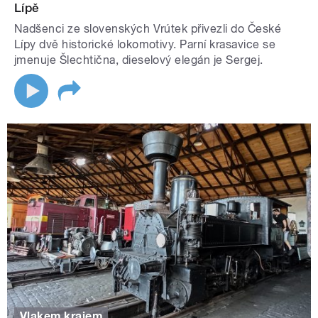
Lípě
Nadšenci ze slovenských Vrútek přivezli do České
Lípy dvě historické lokomotivy. Parní krasavice se
jmenuje Šlechtična, dieselový elegán je Sergej.
Vlakem krajem