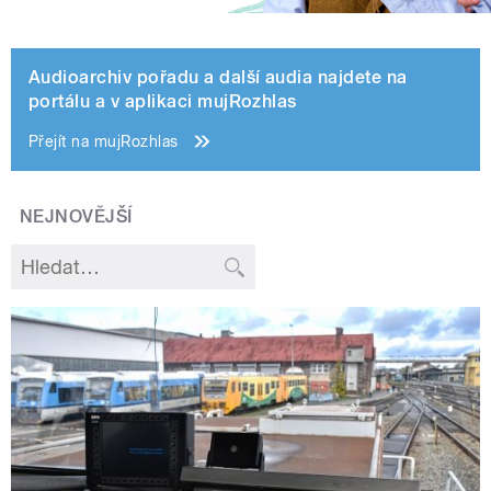
Audioarchiv pořadu a další audia najdete na
portálu a v aplikaci mujRozhlas
Přejít na mujRozhlas
NEJNOVĚJŠÍ