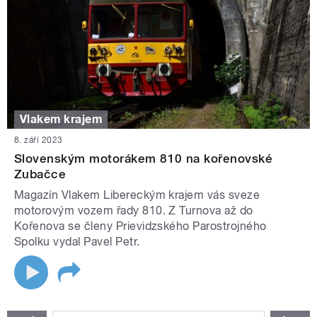
Vlakem krajem
8. září 2023
Slovenským motorákem 810 na kořenovské
Zubačce
Magazín Vlakem Libereckým krajem vás sveze
motorovým vozem řady 810. Z Turnova až do
Kořenova se členy Prievidzského Parostrojného
Spolku vydal Pavel Petr.
STRÁNKY