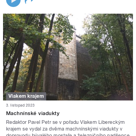
Vlakem krajem
3. listopad 2023
Machnínské viadukty
Redaktor Pavel Petr se v pořadu Vlakem Libereckým
krajem se vydal za dvěma machnínskými viadukty v
doprovodu bývalého mostaře a železničního nadšence