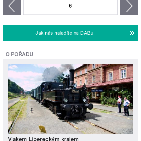
6
n
zí
Jak nás naladíte na DABu
O POŘADU
Vlakem Libereckým krajem