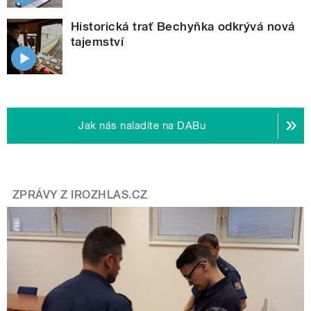
Historická trať Bechyňka odkrývá nová
tajemství
Jak nás naladíte na DABu
ZPRÁVY Z IROZHLAS.CZ