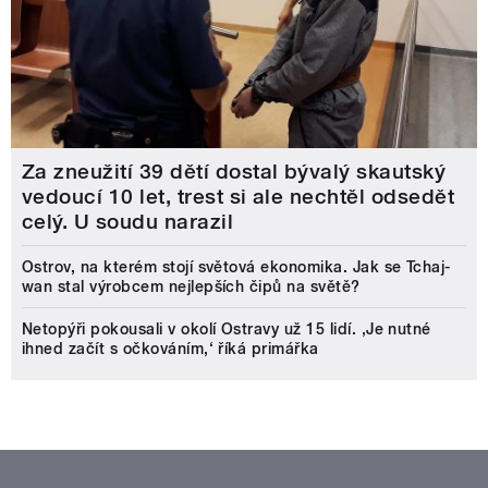
Za zneužití 39 dětí dostal bývalý skautský
vedoucí 10 let, trest si ale nechtěl odsedět
celý. U soudu narazil
Ostrov, na kterém stojí světová ekonomika. Jak se Tchaj-
wan stal výrobcem nejlepších čipů na světě?
Netopýři pokousali v okolí Ostravy už 15 lidí. ‚Je nutné
ihned začít s očkováním,‘ říká primářka