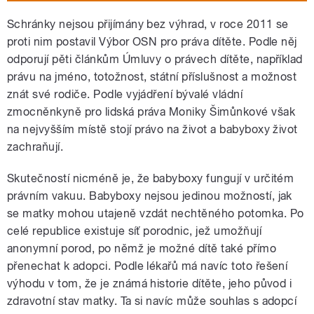
Schránky nejsou přijímány bez výhrad, v roce 2011 se
proti nim postavil Výbor OSN pro práva dítěte. Podle něj
odporují pěti článkům Úmluvy o právech dítěte, například
právu na jméno, totožnost, státní příslušnost a možnost
znát své rodiče. Podle vyjádření bývalé vládní
zmocněnkyně pro lidská práva Moniky Šimůnkové však
na nejvyšším místě stojí právo na život a babyboxy život
zachraňují.
Skutečností nicméně je, že babyboxy fungují v určitém
právním vakuu. Babyboxy nejsou jedinou možností, jak
se matky mohou utajeně vzdát nechtěného potomka. Po
celé republice existuje síť porodnic, jež umožňují
anonymní porod, po němž je možné dítě také přímo
přenechat k adopci. Podle lékařů má navíc toto řešení
výhodu v tom, že je známá historie dítěte, jeho původ i
zdravotní stav matky. Ta si navíc může souhlas s adopcí