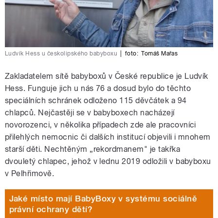
Ludvík Hess u českolipského babyboxu
|
foto:
Tomáš Mařas
Zakladatelem sítě babyboxů v České republice je Ludvík
Hess. Funguje jich u nás 76 a dosud bylo do těchto
speciálních schránek odloženo 115 děvčátek a 94
chlapců. Nejčastěji se v babyboxech nacházejí
novorozenci, v několika případech zde ale pracovníci
přilehlých nemocnic či dalších institucí objevili i mnohem
starší děti. Nechtěným „rekordmanem" je takřka
dvouletý chlapec, jehož v lednu 2019 odložili v babyboxu
v Pelhřimově.
Jaké místo mají BabyBoxy v systému sociálně
právní ochrany dětí?