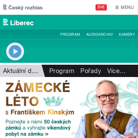
Přejít k hlavnímu obsahu
MENU
ŽIVĚ
PROGRAM
AUDIOARCHIV
KAMERY
Aktuální dění
Program
Pořady
Více
…