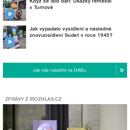
Když se dílo daří: Ukázky řemesel
v Turnově
Jak vypadalo vysídlení a následné
znovuosídlení Sudet v roce 1945?
Jak nás naladíte na DABu
ZPRÁVY Z IROZHLAS.CZ