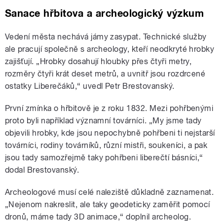
Sanace hřbitova a archeologický výzkum
Vedení města nechává jámy zasypat. Technické služby
ale pracují společně s archeology, kteří neodkryté hrobky
zajišťují. „Hrobky dosahují hloubky přes čtyři metry,
rozměry čtyři krát deset metrů, a uvnitř jsou rozdrcené
ostatky Liberečáků,“ uvedl Petr Brestovanský.
První zmínka o hřbitově je z roku 1832. Mezi pohřbenými
proto byli například významní továrníci. „My jsme tady
objevili hrobky, kde jsou nepochybně pohřbeni ti nejstarší
továrníci, rodiny továrníků, různí mistři, soukeníci, a pak
jsou tady samozřejmě taky pohřbeni liberečtí básníci,“
dodal Brestovanský.
Archeologové musí celé naleziště důkladně zaznamenat.
„Nejenom nakreslit, ale taky geodeticky zaměřit pomocí
dronů, máme tady 3D animace,“ doplnil archeolog.