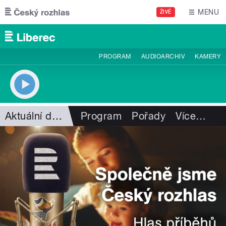
Přejít k hlavnímu obsahu
MENU
ŽIVĚ
PROGRAM
AUDIOARCHIV
KAMERY
Aktuální dění
Program
Pořady
Více
…