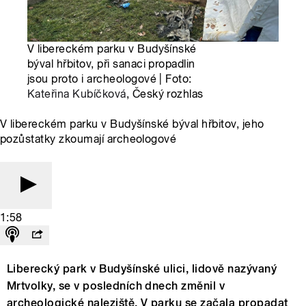
V libereckém parku v Budyšínské
býval hřbitov, při sanaci propadlin
jsou proto i archeologové | Foto:
Kateřina Kubíčková
, Český rozhlas
V libereckém parku v Budyšínské býval hřbitov, jeho
pozůstatky zkoumají archeologové
1:58
Liberecký park v Budyšínské ulici, lidově nazývaný
Mrtvolky, se v posledních dnech změnil v
archeologické naleziště. V parku se začala propadat