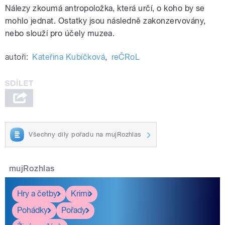
Nálezy zkoumá antropoložka, která určí, o koho by se
mohlo jednat. Ostatky jsou následně zakonzervovány,
nebo slouží pro účely muzea.
autoři:
Kateřina Kubíčková
,
reČRoL
Všechny díly pořadu na mujRozhlas
mujRozhlas
Hry a četby
Krimi
Pohádky
Pořady