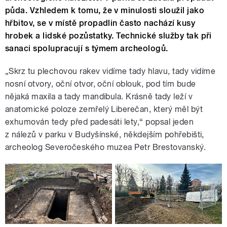
půda. Vzhledem k tomu, že v minulosti sloužil jako
hřbitov, se v místě propadlin často nachází kusy
hrobek a lidské pozůstatky. Technické služby tak při
sanaci spolupracují s týmem archeologů.
„Skrz tu plechovou rakev vidíme tady hlavu, tady vidíme
nosní otvory, oční otvor, oční oblouk, pod tím bude
nějaká maxila a tady mandibula. Krásně tady leží v
anatomické poloze zemřelý Liberečan, který měl být
exhumován tedy před padesáti lety,“ popsal jeden
z nálezů v parku v Budyšínské, někdejším pohřebišti,
archeolog Severočeského muzea Petr Brestovanský.