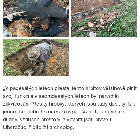
„V padesátých letech přestal tento hřbitov většinově plnit
svoji funkci a v sedmdesátých letech byl narychlo
zlikvidován. Přes ty hrobky, kterých jsou tady desítky, tak
jenom tak nahrubo něco zasypali. Vznikly tam nějaké
dutiny, vzdušné prostory, a vevnitř jsou právě ti
Liberečáci,“ přiblížil archeolog.