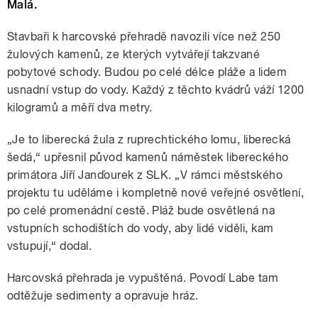
Malá.
Stavbaři k harcovské přehradě navozili více než 250
žulových kamenů, ze kterých vytvářejí takzvané
pobytové schody. Budou po celé délce pláže a lidem
usnadní vstup do vody. Každý z těchto kvádrů váží 1200
kilogramů a měří dva metry.
„Je to liberecká žula z ruprechtického lomu, liberecká
šedá,“ upřesnil původ kamenů náměstek libereckého
primátora Jiří Janďourek z SLK. „V rámci městského
projektu tu uděláme i kompletně nové veřejné osvětlení,
po celé promenádní cestě. Pláž bude osvětlená na
vstupních schodištích do vody, aby lidé viděli, kam
vstupují,“ dodal.
Harcovská přehrada je vypuštěná. Povodí Labe tam
odtěžuje sedimenty a opravuje hráz.