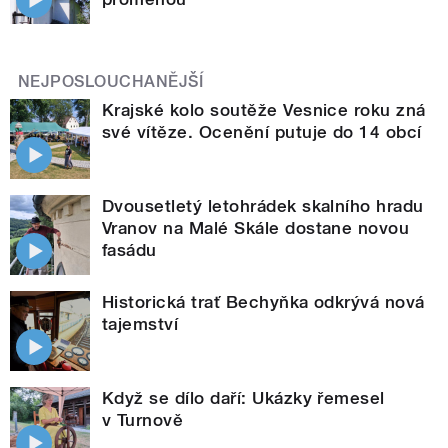
NEJPOSLOUCHANĚJŠÍ
Krajské kolo soutěže Vesnice roku zná
své vítěze. Ocenění putuje do 14 obcí
Dvousetletý letohrádek skalního hradu
Vranov na Malé Skále dostane novou
fasádu
Historická trať Bechyňka odkrývá nová
tajemství
Když se dílo daří: Ukázky řemesel
v Turnově