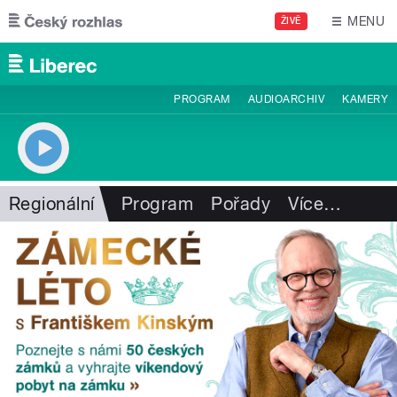
Přejít k hlavnímu obsahu
MENU
ŽIVĚ
PROGRAM
AUDIOARCHIV
KAMERY
Regionální
Program
Pořady
Více
…