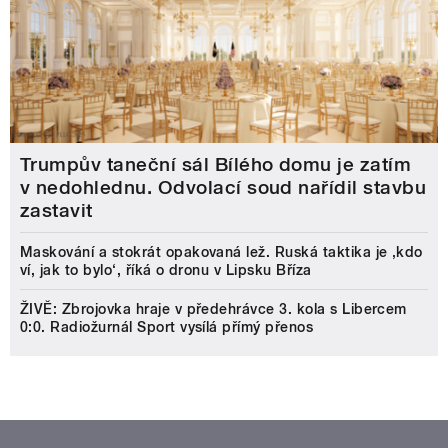
Trumpův taneční sál Bílého domu je zatím
v nedohlednu. Odvolací soud nařídil stavbu
zastavit
Maskování a stokrát opakovaná lež. Ruská taktika je ‚kdo
ví, jak to bylo‘, říká o dronu v Lipsku Bříza
ŽIVĚ: Zbrojovka hraje v předehrávce 3. kola s Libercem
0:0. Radiožurnál Sport vysílá přímý přenos