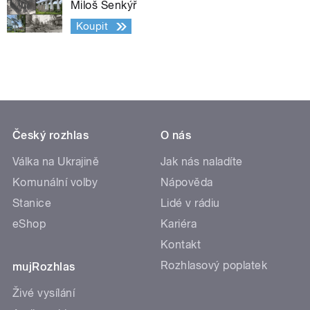
Miloš Šenkýř
Koupit
Český rozhlas
O nás
Válka na Ukrajině
Jak nás naladíte
Komunální volby
Nápověda
Stanice
Lidé v rádiu
eShop
Kariéra
Kontakt
Rozhlasový poplatek
mujRozhlas
Živé vysílání