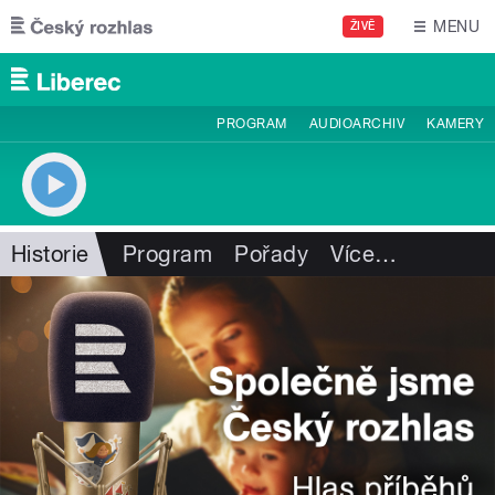
Přejít k hlavnímu obsahu
MENU
ŽIVĚ
PROGRAM
AUDIOARCHIV
KAMERY
Historie
Program
Pořady
Více
…