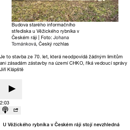
Budova starého informačního
střediska u Věžického rybníka v
Českém ráji | Foto:
Johana
Tománková
, Český rozhlas
Je to stavba ze 70. let, která neodpovídá žádným limitům
ani zásadám zástavby na území CHKO, říká vedoucí správy
Jiří Klápště
2:03
U Věžického rybníka v Českém ráji stojí nevzhledná