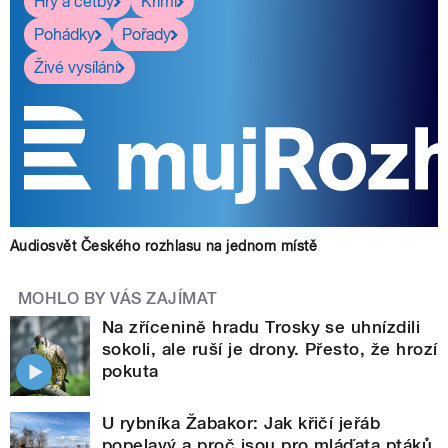
Hry a četby
Krimi
Pohádky
Pořady
Živé vysílání
Audiosvět Českého rozhlasu na jednom místě
MOHLO BY VÁS ZAJÍMAT
Na zřícenině hradu Trosky se uhnízdili
sokoli, ale ruší je drony. Přesto, že hrozí
pokuta
U rybníka Žabakor: Jak křičí jeřáb
popelavý a proč jsou pro mláďata ptáků