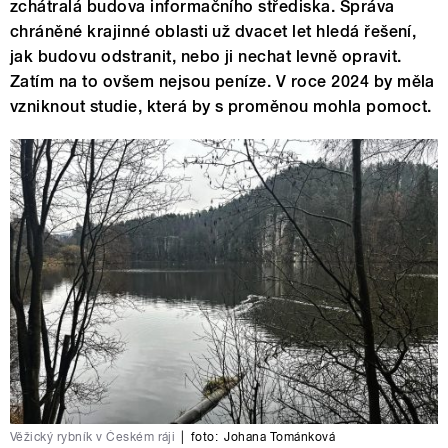
zchátralá budova informačního střediska. Správa
chráněné krajinné oblasti už dvacet let hledá řešení,
jak budovu odstranit, nebo ji nechat levně opravit.
Zatím na to ovšem nejsou peníze. V roce 2024 by měla
vzniknout studie, která by s proměnou mohla pomoct.
Věžický rybník v Českém ráji
|
foto:
Johana Tománková