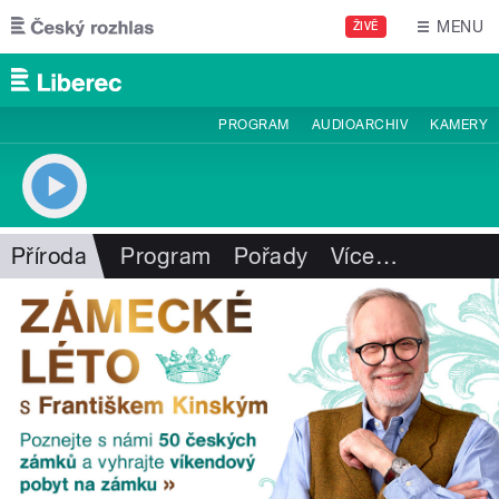
Přejít k hlavnímu obsahu
MENU
ŽIVĚ
PROGRAM
AUDIOARCHIV
KAMERY
Příroda
Program
Pořady
Více
…