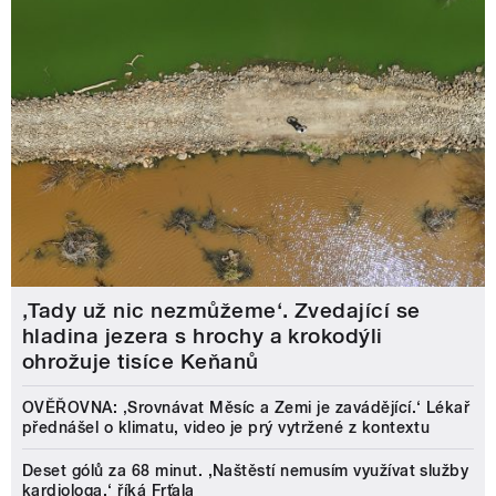
‚Tady už nic nezmůžeme‘. Zvedající se
hladina jezera s hrochy a krokodýli
ohrožuje tisíce Keňanů
OVĚŘOVNA: ‚Srovnávat Měsíc a Zemi je zavádějící.‘ Lékař
přednášel o klimatu, video je prý vytržené z kontextu
Deset gólů za 68 minut. ,Naštěstí nemusím využívat služby
kardiologa,‘ říká Frťala