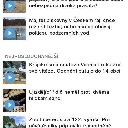
nebezpečná divoká prasata?
Majitel pískovny v Českém ráji chce
rozšířit těžbu, ochranáři se obávají
poklesu podzemních vod
NEJPOSLOUCHANĚJŠÍ
Krajské kolo soutěže Vesnice roku zná
své vítěze. Ocenění putuje do 14 obcí
Ujíždějící řidič neměl proti dvěma
hlídkám šanci
Zoo Liberec slaví 122. výročí. Pro
návštěvníky připravila zvýhodněné