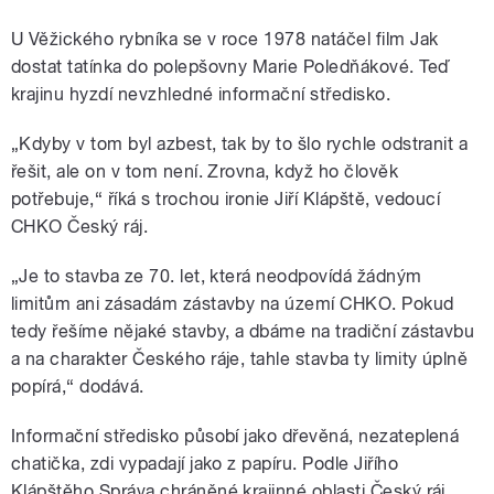
U Věžického rybníka se v roce 1978 natáčel film Jak
dostat tatínka do polepšovny Marie Poledňákové. Teď
krajinu hyzdí nevzhledné informační středisko.
„Kdyby v tom byl azbest, tak by to šlo rychle odstranit a
řešit, ale on v tom není. Zrovna, když ho člověk
potřebuje,“ říká s trochou ironie Jiří Klápště, vedoucí
CHKO Český ráj.
„Je to stavba ze 70. let, která neodpovídá žádným
limitům ani zásadám zástavby na území CHKO. Pokud
tedy řešíme nějaké stavby, a dbáme na tradiční zástavbu
a na charakter Českého ráje, tahle stavba ty limity úplně
popírá,“ dodává.
Informační středisko působí jako dřevěná, nezateplená
chatička, zdi vypadají jako z papíru. Podle Jiřího
Klápštěho Správa chráněné krajinné oblasti Český ráj