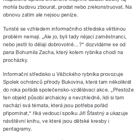
mohla budovu zbourat, prodat nebo zrekonstruovat. Na
obnovu zatím ale nejsou peníze.
Turisté se vzhledem informačního střediska většinou
problém nemají. „Ale jo, byli tady nějací zaměstnanci,
nebo jestli to dělají dobrovolně…?“ dozvídáme se od
pana Bohumila Zacha, který kolem rybníka chodí na
procházky.
Informační středisko u Věžického rybníka provozuje
Spolek ochránců přírody Bukovina, která tam několikrát
do roka pořádá společensko-vzdělávací akce. „Přestože
ten objekt působí archaicky a nevzhledně, lidi si tam
nachází svá témata, která jsou potřeba pořád
připomínat,“ říká vedoucí spolku Jiří Šťastný a ukazuje
návštěvní knihu, ve které jsou dětské kresby i
pentagramy.