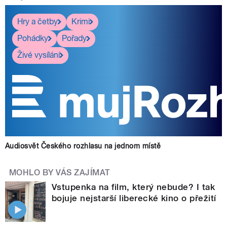
Hry a četby
Krimi
Pohádky
Pořady
Živé vysílání
Audiosvět Českého rozhlasu na jednom místě
MOHLO BY VÁS ZAJÍMAT
Vstupenka na film, který nebude? I tak
bojuje nejstarší liberecké kino o přežití