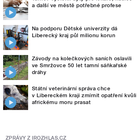
a další ve městě potřebné profese
Na podporu Dětské univerzity dá
Liberecký kraj půl milionu korun
Závody na kolečkových saních oslavili
ve Smržovce 50 let tamní sáňkařské
dráhy
Státní veterinární správa chce
v Libereckém kraji zmírnit opatření kvůli
africkému moru prasat
ZPRÁVY Z IROZHLAS.CZ