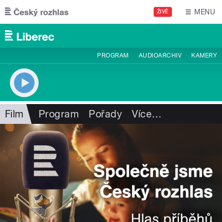
Přejít k hlavnímu obsahu
MENU
ŽIVĚ
PROGRAM
AUDIOARCHIV
KAMERY
Film
Program
Pořady
Více
…