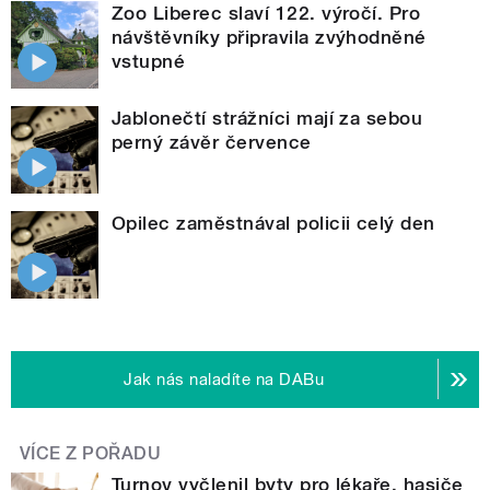
Zoo Liberec slaví 122. výročí. Pro
návštěvníky připravila zvýhodněné
vstupné
Jablonečtí strážníci mají za sebou
perný závěr července
Opilec zaměstnával policii celý den
Jak nás naladíte na DABu
VÍCE Z POŘADU
Turnov vyčlenil byty pro lékaře, hasiče