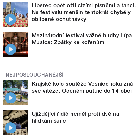
Liberec opět ožil cizími písněmi a tanci.
Na festivalu menšin tentokrát chyběly
oblíbené ochutnávky
Mezinárodní festival vážné hudby Lípa
Musica: Zpátky ke kořenům
NEJPOSLOUCHANĚJŠÍ
Krajské kolo soutěže Vesnice roku zná
své vítěze. Ocenění putuje do 14 obcí
Ujíždějící řidič neměl proti dvěma
hlídkám šanci