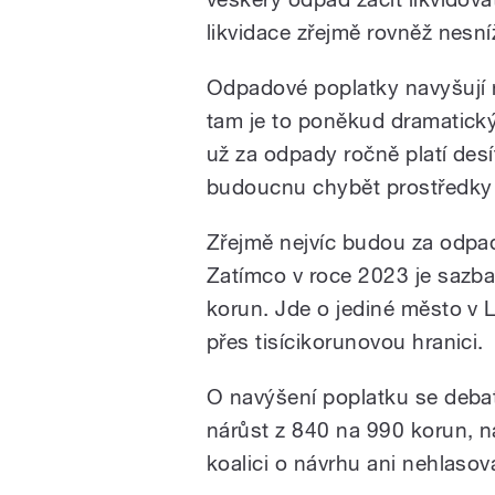
likvidace zřejmě rovněž nesníž
Odpadové poplatky navyšují n
tam je to poněkud dramatický
už za odpady ročně platí desí
budoucnu chybět prostředky 
Zřejmě nejvíc budou za odpady
Zatímco v roce 2023 je sazba
korun. Jde o jediné město v L
přes tisícikorunovou hranici.
O navýšení poplatku se debat
nárůst z 840 na 990 korun, n
koalici o návrhu ani nehlasova