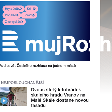
Hry a četby
Krimi
Pohádky
Pořady
Živé vysílání
Audiosvět Českého rozhlasu na jednom místě
NEJPOSLOUCHANĚJŠÍ
Dvousetletý letohrádek
skalního hradu Vranov na
Malé Skále dostane novou
fasádu