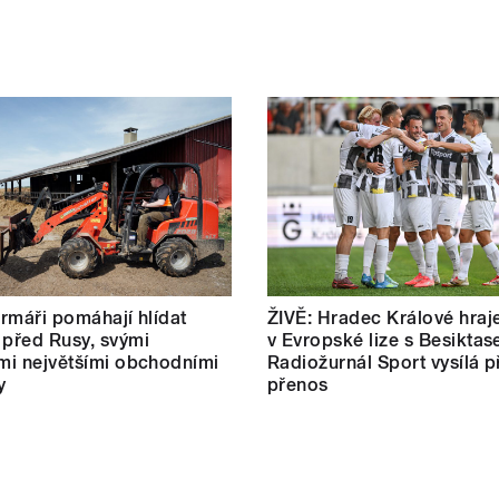
farmáři pomáhají hlídat
ŽIVĚ: Hradec Králové hraj
 před Rusy, svými
v Evropské lize s Besiktas
ími největšími obchodními
Radiožurnál Sport vysílá p
y
přenos