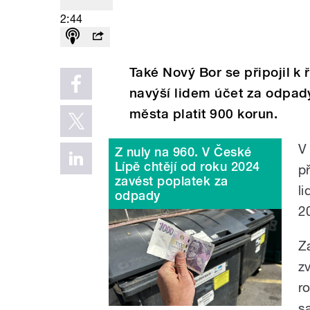
2:44
Také Nový Bor se připojil k 
navýší lidem účet za odpad
města platit 900 korun.
V
Z nuly na 960. V České
Lípě chtějí od roku 2024
p
zavést poplatek za
l
odpady
2
Z
z
r
s