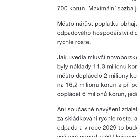
700 korun. Maximální sazba j
Město nárůst poplatku obhaju
odpadového hospodářství dl
rychle roste.
Jak uvedla mluvčí novoborsk
byly náklady 11,3 milionu ko
město doplácelo 2 miliony ko
na 16,2 milionu korun a při 
doplácet 6 milionů korun, jed
Ani současné navýšení zdale
za skládkování rychle roste, 
odpadu a v roce 2029 to bud
veškerý odpad začít likvidova