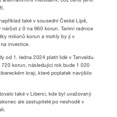
í.
apříklad také v sousední České Lípě,
 nárůst z 0 na 960 korun. Tamní radnice
tky milionů korun a mohly by jí v
na investice.
 od 1. ledna 2024 platit lidé v Tanvaldu.
 720 korun, následující rok bude 1 020
ibereckém kraji, které poplatek navýšilo
ovalo také v Liberci, kde byl uvažovaný
akonec ale zastupitelé po neshodě v
li.