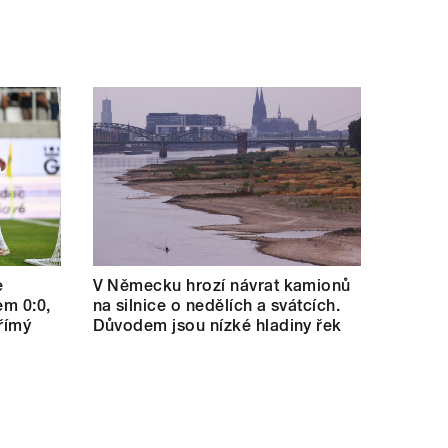
e
V Německu hrozí návrat kamionů
em 0:0,
na silnice o nedělích a svátcích.
římý
Důvodem jsou nízké hladiny řek