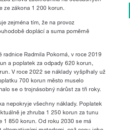
e ze zákona 1 200 korun.
je zejména tím, že na provoz
ouhodobě doplácí a suma poměrně
é radnice Radmila Pokorná, v roce 2019
run a poplatek za odpady 620 korun,
run. V roce 2022 se náklady vyšplhaly už
poplatku 700 korun město muselo
nalo se o trojnásobný nárůst za tři roky.
ka nepokryje všechny náklady. Poplatek
aktuálně je zhruba 1 250 korun za tunu
e 1 850 korun. Od roku 2030 se má
t alternativními metodami, což cenu jeho