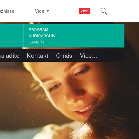
ozhlase
Více
ŽIVĚ
PROGRAM
AUDIOARCHIV
KAMERY
aladíte
Kontakt
O nás
Více
…