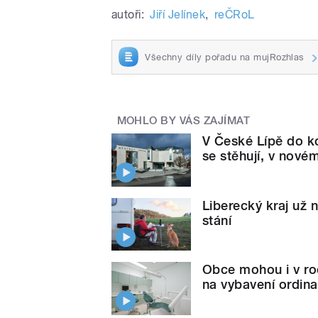
autoři:
Jiří Jelínek
,
reČRoL
Všechny díly pořadu na mujRozhlas
MOHLO BY VÁS ZAJÍMAT
V České Lípě do k
se stěhují, v nové
Liberecký kraj už
stání
Obce mohou i v ro
na vybavení ordina