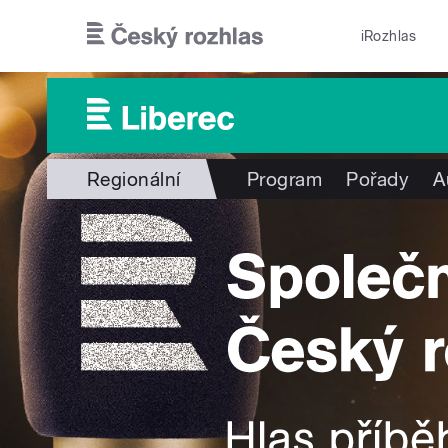
Přejít k hlavnímu obsahu
iRozhlas
Regionální
Program
Pořady
A