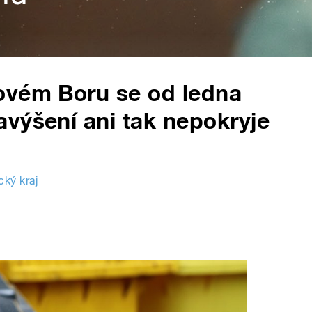
ovém Boru se od ledna
výšení ani tak nepokryje
cký kraj