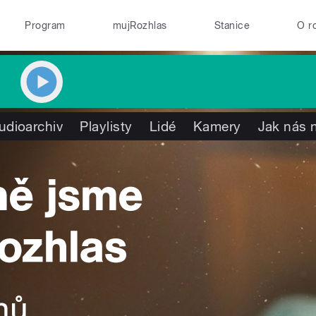
Program
mujRozhlas
Stanice
O r
udioarchiv
Playlisty
Lidé
Kamery
Jak nás n