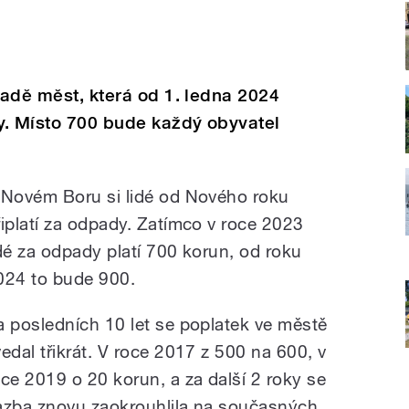
řadě měst, která od 1. ledna 2024
y. Místo 700 bude každý obyvatel
 Novém Boru si lidé od Nového roku
řiplatí za odpady. Zatímco v roce 2023
idé za odpady platí 700 korun, od roku
024 to bude 900.
a posledních 10 let se poplatek ve městě
vedal třikrát. V roce 2017 z 500 na 600, v
oce 2019 o 20 korun, a za další 2 roky se
azba znovu zaokrouhlila na současných