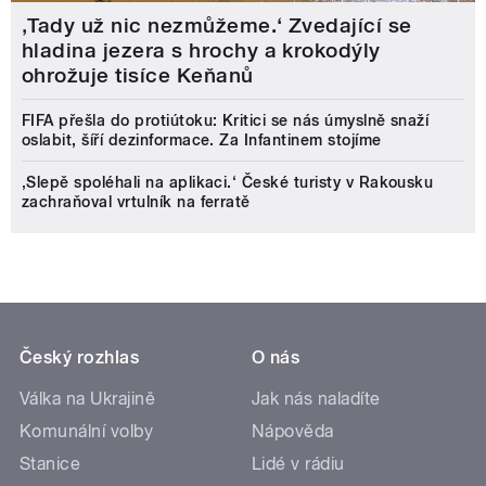
‚Tady už nic nezmůžeme.‘ Zvedající se
hladina jezera s hrochy a krokodýly
ohrožuje tisíce Keňanů
FIFA přešla do protiútoku: Kritici se nás úmyslně snaží
oslabit, šíří dezinformace. Za Infantinem stojíme
‚Slepě spoléhali na aplikaci.‘ České turisty v Rakousku
zachraňoval vrtulník na ferratě
Český rozhlas
O nás
Válka na Ukrajině
Jak nás naladíte
Komunální volby
Nápověda
Stanice
Lidé v rádiu