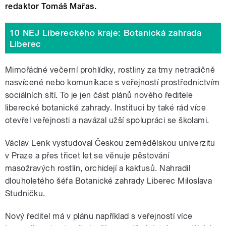
redaktor Tomáš Mařas.
10 NEJ Libereckého kraje: Botanická zahrada
Liberec
Mimořádné večerní prohlídky, rostliny za tmy netradičně
nasvícené nebo komunikace s veřejností prostřednictvím
sociálních sítí. To je jen část plánů nového ředitele
liberecké botanické zahrady. Instituci by také rád více
otevřel veřejnosti a navázal užší spolupráci se školami.
Václav Lenk vystudoval Českou zemědělskou univerzitu
v Praze a přes třicet let se věnuje pěstování
masožravých rostlin, orchidejí a kaktusů. Nahradil
dlouholetého šéfa Botanické zahrady Liberec Miloslava
Studničku.
Nový ředitel má v plánu například s veřejností více