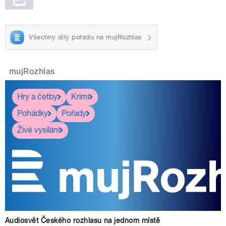
Všechny díly pořadu na mujRozhlas
mujRozhlas
Hry a četby
Krimi
Pohádky
Pořady
Živé vysílání
Audiosvět Českého rozhlasu na jednom místě