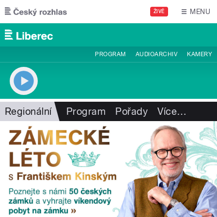
Přejít k hlavnímu obsahu
MENU
ŽIVĚ
PROGRAM
AUDIOARCHIV
KAMERY
Regionální
Program
Pořady
Více
…