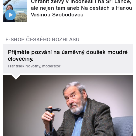
Chránit želvy v Indonésii i na Srí Lance,
ale nejen tam aneb Na cestách s Hanou
Vašinou Svobodovou
E-SHOP ČESKÉHO ROZHLASU
Přijměte pozvání na úsměvný doušek moudré
člověčiny.
František Novotný, moderátor