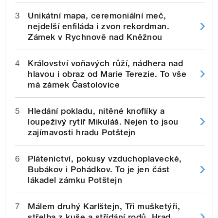
3
Unikátní mapa, ceremoniální meč,
nejdelší enfiláda i zvon rekordman.
Zámek v Rychnově nad Kněžnou
4
Království voňavých růží, nádhera nad
hlavou i obraz od Marie Terezie. To vše
má zámek Častolovice
5
Hledání pokladu, nitěné knoflíky a
loupeživý rytíř Mikuláš. Nejen to jsou
zajímavosti hradu Potštejn
6
Plátenictví, pokusy vzduchoplavecké,
Bubákov i Pohádkov. To je jen část
lákadel zámku Potštejn
7
Málem druhý Karlštejn, Tři mušketýři,
střelba z kuše a střídání rodů. Hrad