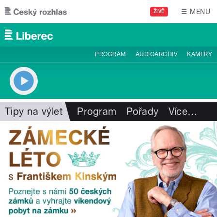
Přejít k hlavnímu obsahu
MENU
ŽIVĚ
PROGRAM
AUDIOARCHIV
KAMERY
Tipy na výlet
Program
Pořady
Více
…