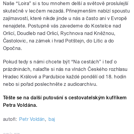
Naše “Loira” si s tou mnohem delší a světově proslulejší
skutečně v lecčem nezadá. Přinejmenším nabízí spoustu
zajímavostí, které nikde jinde u nás a často ani v Evropě
nenajdete. Postupně vás zavedeme do Kostelce nad
Orlicí, Doudleb nad Orlicí, Rychnova nad Kněžnou,
Častolovic, na zámek i hrad Potštejn, do Litic a do
Opočna.
Pokud tedy s námi chcete být “Na cestách” i teď o
prázdninách, nalaďte si nás na vlnách Českého rozhlasu
Hradec Králové a Pardubice každé pondělí od 18. hodin
nebo si pořad poslechněte z audioarchivu.
Těšte se na další putování s cestovatelským kufříkem
Petra Voldána.
autoři:
Petr Voldán
,
baj