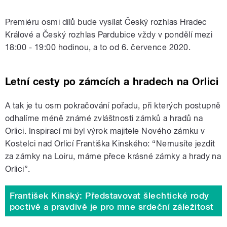
Premiéru osmi dílů bude vysílat Český rozhlas Hradec
Králové a Český rozhlas Pardubice vždy v pondělí mezi
Petr Voldán a František Kinský vás
18:00 - 19:00 hodinou, a to od 6. července 2020.
provedou po zámcích na Orlici
Letní cesty po zámcích a hradech na Orlici
A tak je tu osm pokračování pořadu, při kterých postupně
odhalíme méně známé zvláštnosti zámků a hradů na
Orlici. Inspirací mi byl výrok majitele Nového zámku v
Kostelci nad Orlicí Františka Kinského: “Nemusíte jezdit
za zámky na Loiru, máme přece krásné zámky a hrady na
Orlici”.
František Kinský: Představovat šlechtické rody
poctivě a pravdivě je pro mne srdeční záležitost