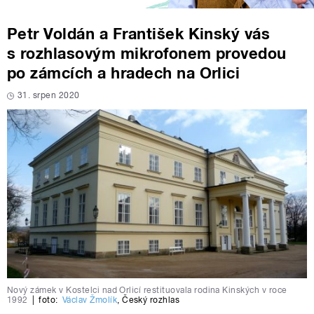
Petr Voldán a František Kinský vás
s rozhlasovým mikrofonem provedou
po zámcích a hradech na Orlici
31. srpen 2020
Nový zámek v Kostelci nad Orlicí restituovala rodina Kinských v roce
1992
|
foto:
Václav Žmolík
,
Český rozhlas