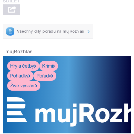
Všechny díly pořadu na mujRozhlas
mujRozhlas
Hry a četby
Krimi
Pohádky
Pořady
Živé vysílání