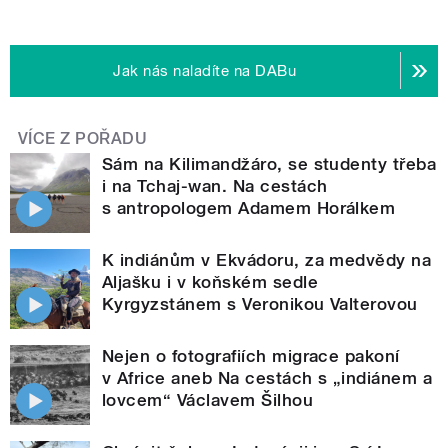
Jak nás naladíte na DABu
VÍCE Z POŘADU
Sám na Kilimandžáro, se studenty třeba
i na Tchaj-wan. Na cestách
s antropologem Adamem Horálkem
K indiánům v Ekvádoru, za medvědy na
Aljašku i v koňském sedle
Kyrgyzstánem s Veronikou Valterovou
Nejen o fotografiích migrace pakoní
v Africe aneb Na cestách s „indiánem a
lovcem“ Václavem Šilhou