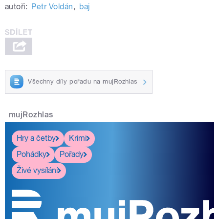
autoři:
Petr Voldán
,
baj
Všechny díly pořadu na mujRozhlas
mujRozhlas
Hry a četby
Krimi
Pohádky
Pořady
Živé vysílání