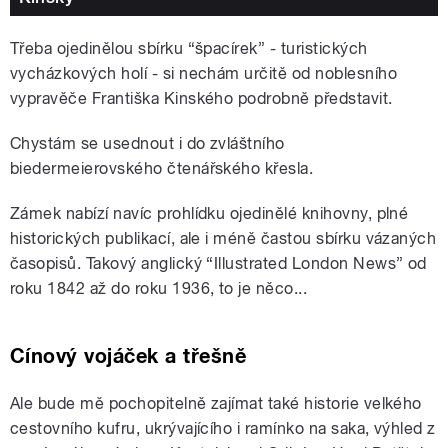
Třeba ojedinělou sbírku “špacírek” - turistických
vycházkových holí - si nechám určitě od noblesního
vypravěče Františka Kinského podrobně představit.
Chystám se usednout i do zvláštního
biedermeierovského čtenářského křesla.
Zámek nabízí navíc prohlídku ojedinělé knihovny, plné
historických publikací, ale i méně častou sbírku vázaných
časopisů. Takový anglický “Illustrated London News” od
roku 1842 až do roku 1936, to je něco...
Cínový vojáček a třešně
Ale bude mě pochopitelně zajímat také historie velkého
cestovního kufru, ukrývajícího i ramínko na saka, výhled z