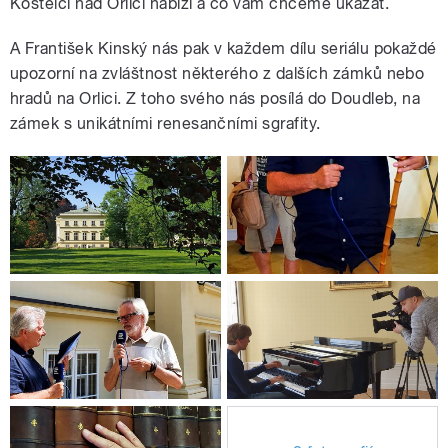
Kostelci nad Orlicí nabízí a co vám chceme ukázat.
A František Kinský nás pak v každem dílu seriálu pokaždé
upozorní na zvláštnost některého z dalších zámků nebo
hradů na Orlici. Z toho svého nás posílá do Doudleb, na
zámek s unikátními renesančními sgrafity.