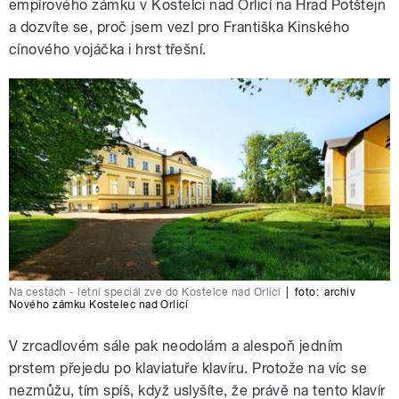
empírového zámku v Kostelci nad Orlicí na Hrad Potštejn
a dozvíte se, proč jsem vezl pro Františka Kinského
cínového vojáčka i hrst třešní.
Na cestách - letní speciál zve do Kostelce nad Orlicí
|
foto:
archiv
Nového zámku Kostelec nad Orlicí
V zrcadlovém sále pak neodolám a alespoň jedním
prstem přejedu po klaviatuře klavíru. Protože na víc se
nezmůžu, tím spíš, když uslyšíte, že právě na tento klavír