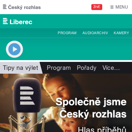
Přejít k hlavnímu obsahu
MENU
ŽIVĚ
PROGRAM
AUDIOARCHIV
KAMERY
Tipy na výlet
Program
Pořady
Více
…