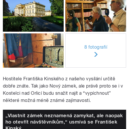
8 fotografií
Hostitele Františka Kinského z našeho vysílání určitě
dobře znáte. Tak jako Nový zámek, ale právě proto se i v
Kostelci nad Orlicí budu snažit najít a “vypíchnout”
některé možná méně známé zajímavosti.
„Vlastnit zámek neznamená zamykat, ale naopak
ho otevřít návštěvníkům,“ usmívá se František
Kinský