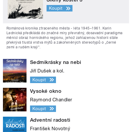
Koupit
Románová kronika ztraceného města - léta 1945–1961. Karin
Lednická předkládá do značné míry převratný, dosavadní paradigma
měnící obraz hornického regionu, jehož zahlazenou historii stále
překrývá tlustá vrstva mýtů a zakořeněných stereotypů o „černé
zemi a rudém kraji“.
Sedmikrásky na nebi
Jiří Dušek a kol.
Koupit
Vysoké okno
Raymond Chandler
Koupit
Adventní radosti
František Novotný