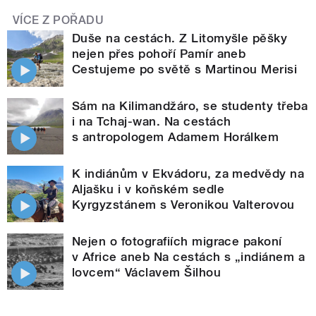
VÍCE Z POŘADU
Duše na cestách. Z Litomyšle pěšky
nejen přes pohoří Pamír aneb
Cestujeme po světě s Martinou Merisi
Sám na Kilimandžáro, se studenty třeba
i na Tchaj-wan. Na cestách
s antropologem Adamem Horálkem
K indiánům v Ekvádoru, za medvědy na
Aljašku i v koňském sedle
Kyrgyzstánem s Veronikou Valterovou
Nejen o fotografiích migrace pakoní
v Africe aneb Na cestách s „indiánem a
lovcem“ Václavem Šilhou