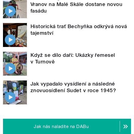
Vranov na Malé Skále dostane novou
fasádu
Historická trať Bechyňka odkrývá nová
tajemství
Když se dílo daří: Ukázky řemesel
v Turnově
Jak vypadalo vysídlení a následné
znovuosídlení Sudet v roce 1945?
Jak nás naladíte na DABu