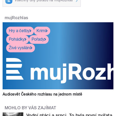
Všechny díly pořadu na mujRozhlas
mujRozhlas
Hry a četby
Krimi
Pohádky
Pořady
Živé vysílání
Audiosvět Českého rozhlasu na jednom místě
MOHLO BY VÁS ZAJÍMAT
Vodní ptáci a srnci. To byla první zvířata