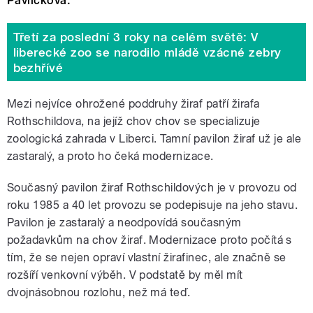
Pavlíčková.
Třetí za poslední 3 roky na celém světě: V
liberecké zoo se narodilo mládě vzácné zebry
bezhřívé
Mezi nejvíce ohrožené poddruhy žiraf patří žirafa
Rothschildova, na jejíž chov chov se specializuje
zoologická zahrada v Liberci. Tamní pavilon žiraf už je ale
zastaralý, a proto ho čeká modernizace.
Současný pavilon žiraf Rothschildových je v provozu od
roku 1985 a 40 let provozu se podepisuje na jeho stavu.
Pavilon je zastaralý a neodpovídá současným
požadavkům na chov žiraf. Modernizace proto počítá s
tím, že se nejen opraví vlastní žirafinec, ale značně se
rozšíří venkovní výběh. V podstatě by měl mít
dvojnásobnou rozlohu, než má teď.