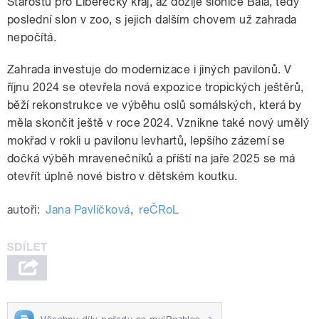
Starostů pro Liberecký kraj, až dožije slonice Bala, tedy
poslední slon v zoo, s jejich dalším chovem už zahrada
nepočítá.
Zahrada investuje do modernizace i jiných pavilonů. V
říjnu 2024 se otevřela nová expozice tropických ještěrů,
běží rekonstrukce ve výběhu oslů somálských, která by
měla skončit ještě v roce 2024. Vznikne také nový umělý
mokřad v rokli u pavilonu levhartů, lepšího zázemí se
dočká výběh mravenečníků a příští na jaře 2025 se má
otevřít úplně nové bistro v dětském koutku.
autoři:
Jana Pavlíčková
,
reČRoL