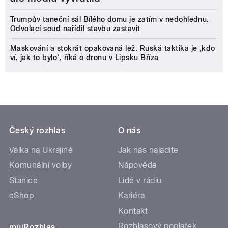
Trumpův taneční sál Bílého domu je zatím v nedohlednu.
Odvolací soud nařídil stavbu zastavit
Maskování a stokrát opakovaná lež. Ruská taktika je ‚kdo
ví, jak to bylo‘, říká o dronu v Lipsku Bříza
Český rozhlas
O nás
Válka na Ukrajině
Jak nás naladíte
Komunální volby
Nápověda
Stanice
Lidé v rádiu
eShop
Kariéra
Kontakt
Rozhlasový poplatek
mujRozhlas