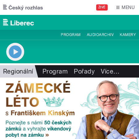
Přejít k hlavnímu obsahu
MENU
ŽIVĚ
PROGRAM
AUDIOARCHIV
KAMERY
Regionální
Program
Pořady
Více
…