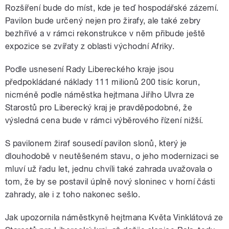
Rozšíření bude do míst, kde je teď hospodářské zázemí.
Pavilon bude určený nejen pro žirafy, ale také zebry
bezhřívé a v rámci rekonstrukce v něm přibude ještě
expozice se zvířaty z oblasti východní Afriky.
Podle usnesení Rady Libereckého kraje jsou
předpokládané náklady 111 milionů 200 tisíc korun,
nicméně podle náměstka hejtmana Jiřího Ulvra ze
Starostů pro Liberecký kraj je pravděpodobné, že
výsledná cena bude v rámci výběrového řízení nižší.
S pavilonem žiraf sousedí pavilon slonů, který je
dlouhodobě v neutěšeném stavu, o jeho modernizaci se
mluví už řadu let, jednu chvíli také zahrada uvažovala o
tom, že by se postavil úplně nový sloninec v horní části
zahrady, ale i z toho nakonec sešlo.
Jak upozornila náměstkyně hejtmana Květa Vinklátová ze