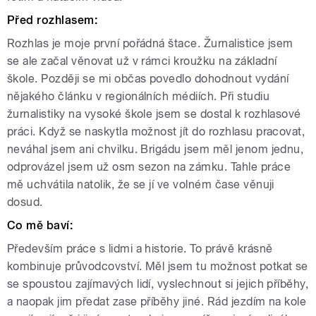
Před rozhlasem:
Rozhlas je moje první pořádná štace. Žurnalistice jsem
se ale začal věnovat už v rámci kroužku na základní
škole. Později se mi občas povedlo dohodnout vydání
nějakého článku v regionálních médiích. Při studiu
žurnalistiky na vysoké škole jsem se dostal k rozhlasové
práci. Když se naskytla možnost jít do rozhlasu pracovat,
neváhal jsem ani chvilku. Brigádu jsem měl jenom jednu,
odprovázel jsem už osm sezon na zámku. Tahle práce
mě uchvátila natolik, že se jí ve volném čase věnuji
dosud.
Co mě baví:
Především práce s lidmi a historie. To právě krásně
kombinuje průvodcovství. Měl jsem tu možnost potkat se
se spoustou zajímavých lidí, vyslechnout si jejich příběhy,
a naopak jim předat zase příběhy jiné. Rád jezdím na kole