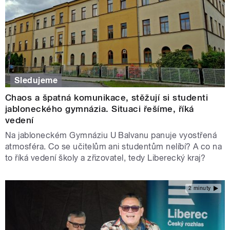
Sledujeme
Chaos a špatná komunikace, stěžují si studenti
jabloneckého gymnázia. Situaci řešíme, říká
vedení
Na jabloneckém Gymnáziu U Balvanu panuje vyostřená
atmosféra. Co se učitelům ani studentům nelíbí? A co na
to říká vedení školy a zřizovatel, tedy Liberecký kraj?
2 minuty