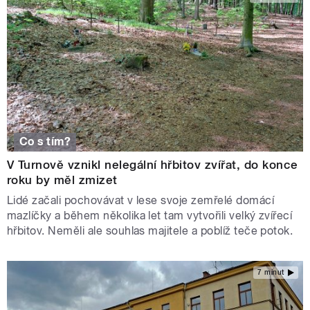
Co s tím?
V Turnově vznikl nelegální hřbitov zvířat, do konce
roku by měl zmizet
Lidé začali pochovávat v lese svoje zemřelé domácí
mazlíčky a během několika let tam vytvořili velký zvířecí
hřbitov. Neměli ale souhlas majitele a poblíž teče potok.
7 minut