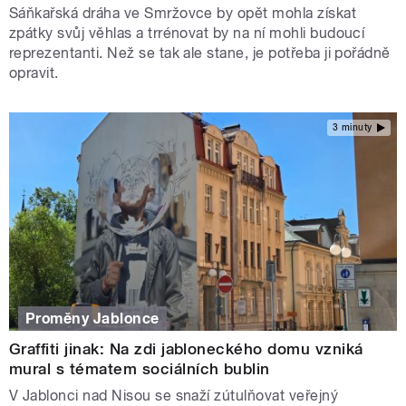
Sáňkařská dráha ve Smržovce by opět mohla získat
zpátky svůj věhlas a trrénovat by na ní mohli budoucí
reprezentanti. Než se tak ale stane, je potřeba ji pořádně
opravit.
3 minuty
Proměny Jablonce
Graffiti jinak: Na zdi jabloneckého domu vzniká
mural s tématem sociálních bublin
V Jablonci nad Nisou se snaží zútulňovat veřejný