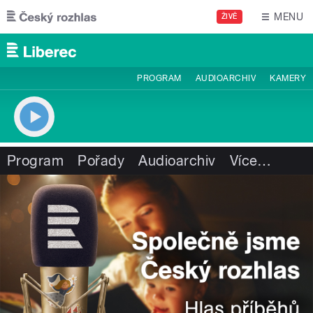
Přejít k hlavnímu obsahu
MENU
ŽIVĚ
PROGRAM
AUDIOARCHIV
KAMERY
Program
Pořady
Audioarchiv
Více
…