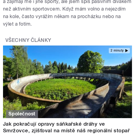
a zajímají mě i jiné sporty, ale jsem spíš pasivním divákem
než aktivním sportovcem. Když mám volno a nejezdím
na kole, často vyrážím někam na procházku nebo na
výlet a fotím.
VŠECHNY ČLÁNKY
2 minuty
Společnost
Jak pokračují opravy sáňkařské dráhy ve
Smržovce, zjišťoval na místě náš regionální stopař