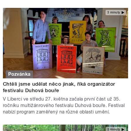
3 minuty
Pozvánka
Chtěli jsme udělat něco jinak, říká organizátor
festivalu Duhová bouře
V Liberci ve středu 27. května začala první část už 35.
ročníku multižánrového festivalu Duhová bouře. Festival
nabízí program zaměřený na různé oblasti umění.
3 minuty