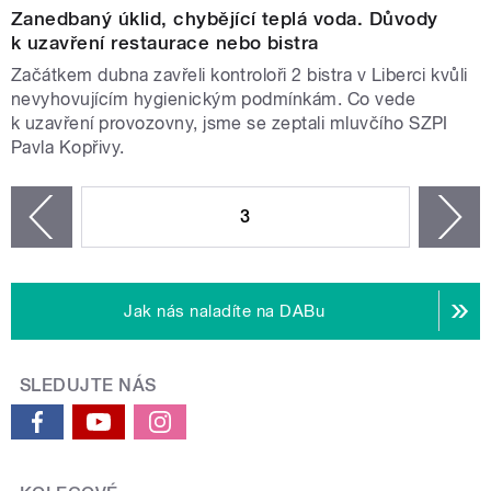
Zanedbaný úklid, chybějící teplá voda. Důvody
k uzavření restaurace nebo bistra
Začátkem dubna zavřeli kontroloři 2 bistra v Liberci kvůli
nevyhovujícím hygienickým podmínkám. Co vede
k uzavření provozovny, jsme se zeptali mluvčího SZPI
Pavla Kopřivy.
STRÁNKY
3
n
zí
Jak nás naladíte na DABu
SLEDUJTE NÁS