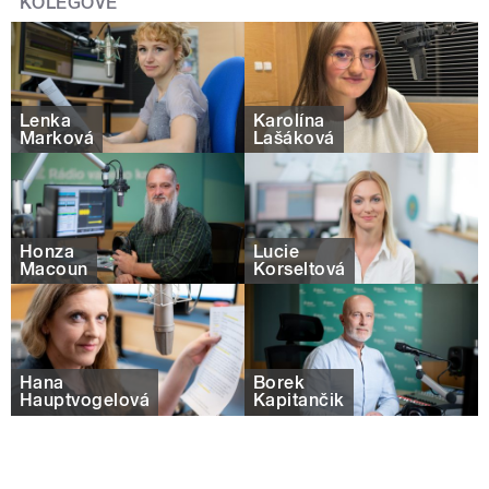
KOLEGOVÉ
Lenka
Karolína
Marková
Lašáková
Honza
Lucie
Macoun
Korseltová
Hana
Borek
Hauptvogelová
Kapitančik