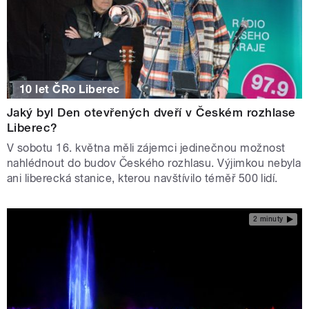
10 let ČRo Liberec
Jaký byl Den otevřených dveří v Českém rozhlase
Liberec?
V sobotu 16. května měli zájemci jedinečnou možnost
nahlédnout do budov Českého rozhlasu. Výjimkou nebyla
ani liberecká stanice, kterou navštívilo téměř 500 lidí.
2 minuty