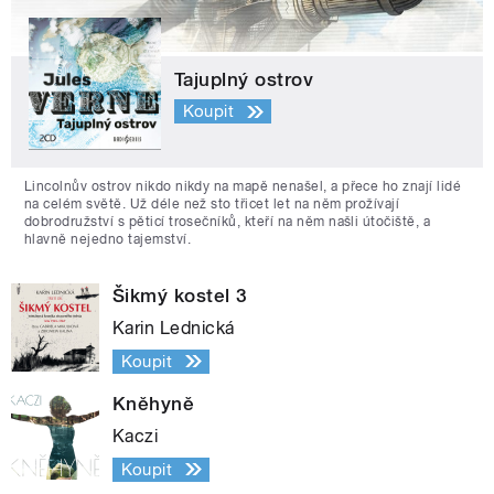
Tajuplný ostrov
Koupit
Lincolnův ostrov nikdo nikdy na mapě nenašel, a přece ho znají lidé
na celém světě. Už déle než sto třicet let na něm prožívají
dobrodružství s pěticí trosečníků, kteří na něm našli útočiště, a
hlavně nejedno tajemství.
Šikmý kostel 3
Karin Lednická
Koupit
Kněhyně
Kaczi
Koupit