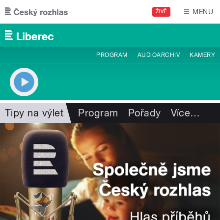
Přejít k hlavnímu obsahu
MENU
ŽIVĚ
PROGRAM
AUDIOARCHIV
KAMERY
Tipy na výlet
Program
Pořady
Více
…