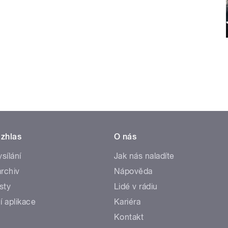
zhlas
O nás
ysílání
Jak nás naladíte
rchiv
Nápověda
sty
Lidé v rádiu
í aplikace
Kariéra
Kontakt