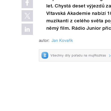
let. Chystá deset výjezdů z
Vltavská Akademie nabízí 10
muzikanti z celého světa po
němý film. Rádio Junior př
autor:
Jan Kovařík
Všechny díly pořadu na mujRozhlas