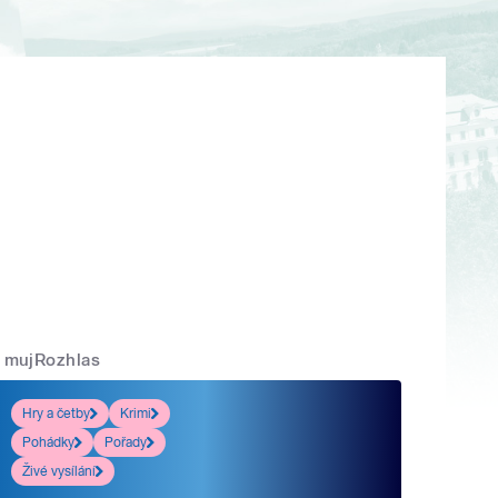
mujRozhlas
Hry a četby
Krimi
Pohádky
Pořady
Živé vysílání