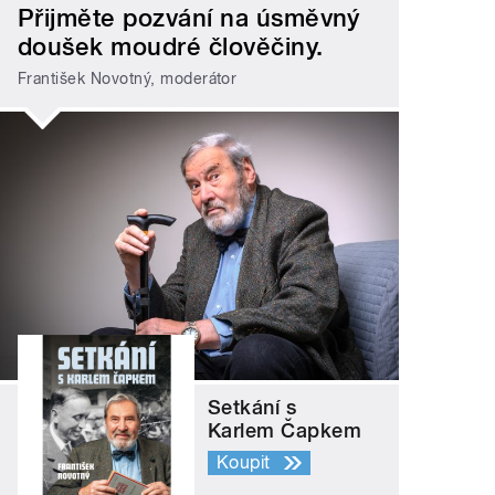
Přijměte pozvání na úsměvný
doušek moudré člověčiny.
František Novotný, moderátor
Setkání s
Karlem Čapkem
Koupit