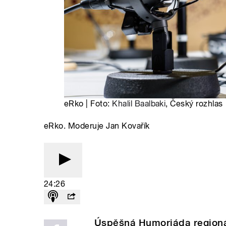
eRko | Foto:
Khalil Baalbaki
, Český rozhlas
eRko. Moderuje Jan Kovařík
24:26
Úspěšná Humoriáda regionál