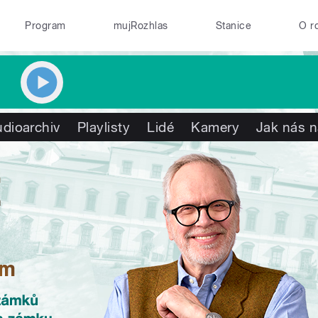
Program
mujRozhlas
Stanice
O r
dioarchiv
Playlisty
Lidé
Kamery
Jak nás n