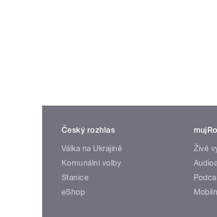
Český rozhlas
mujRo
Válka na Ukrajině
Živé v
Komunální volby
Audioa
Stanice
Podca
eShop
Mobiln