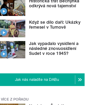
Historická trať Bechyňka
odkrývá nová tajemství
Když se dílo daří: Ukázky
řemesel v Turnově
Jak vypadalo vysídlení a
následné znovuosídlení
Sudet v roce 1945?
Jak nás naladíte na DABu
VÍCE Z POŘADU