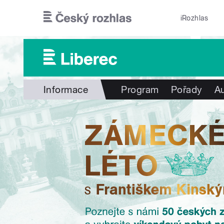
Přejít k hlavnímu obsahu
iRozhlas
Informace
Program
Pořady
Au