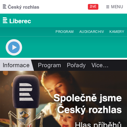
Přejít k hlavnímu obsahu
MENU
ŽIVĚ
PROGRAM
AUDIOARCHIV
KAMERY
Informace
Program
Pořady
Více
…