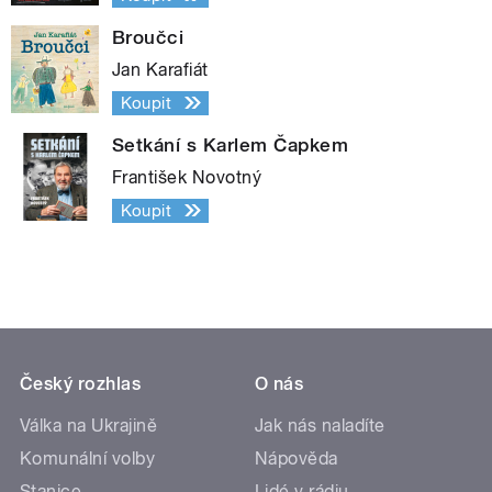
Broučci
Jan Karafiát
Koupit
Setkání s Karlem Čapkem
František Novotný
Koupit
Český rozhlas
O nás
Válka na Ukrajině
Jak nás naladíte
Komunální volby
Nápověda
Stanice
Lidé v rádiu