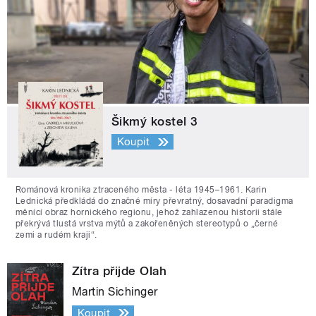
Šikmý kostel 3
Koupit
Románová kronika ztraceného města - léta 1945–1961. Karin
Lednická předkládá do značné míry převratný, dosavadní paradigma
měnící obraz hornického regionu, jehož zahlazenou historii stále
překrývá tlustá vrstva mýtů a zakořeněných stereotypů o „černé
zemi a rudém kraji“.
Zítra přijde Olah
Martin Sichinger
Koupit