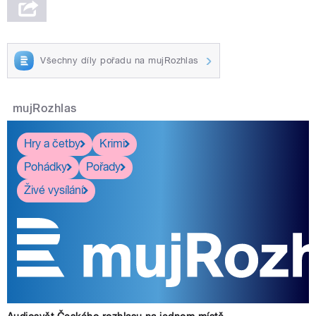
Všechny díly pořadu na mujRozhlas
mujRozhlas
Hry a četby
Krimi
Pohádky
Pořady
Živé vysílání