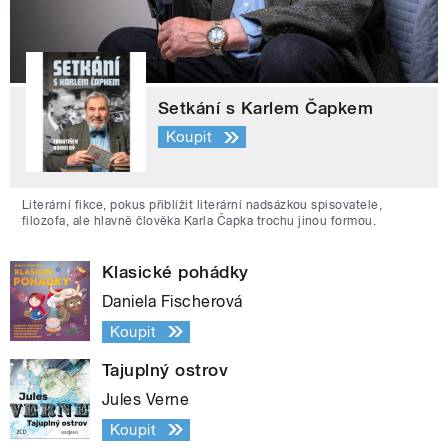
Setkání s Karlem Čapkem
Koupit
Literární fikce, pokus přiblížit literární nadsázkou spisovatele,
filozofa, ale hlavně člověka Karla Čapka trochu jinou formou.
Klasické pohádky
Daniela Fischerová
Koupit
Tajuplný ostrov
Jules Verne
Koupit