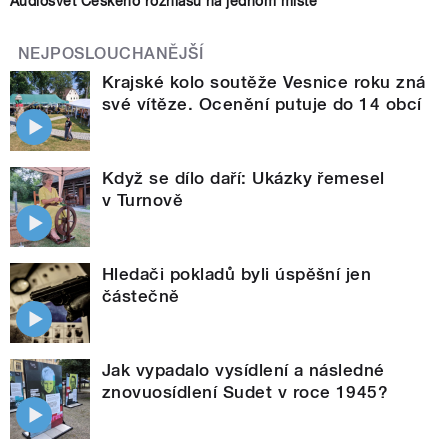
Audiosvět Českého rozhlasu na jednom místě
NEJPOSLOUCHANĚJŠÍ
Krajské kolo soutěže Vesnice roku zná
své vítěze. Ocenění putuje do 14 obcí
Když se dílo daří: Ukázky řemesel
v Turnově
Hledači pokladů byli úspěšní jen
částečně
Jak vypadalo vysídlení a následné
znovuosídlení Sudet v roce 1945?