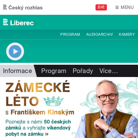
Přejít k hlavnímu obsahu
MENU
ŽIVĚ
PROGRAM
AUDIOARCHIV
KAMERY
Informace
Program
Pořady
Více
…