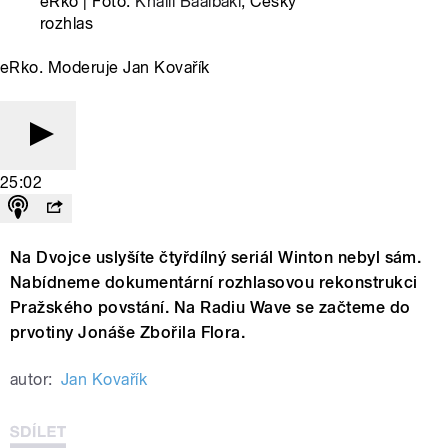
eRko | Foto:
Khalil Baalbaki
, Český
rozhlas
eRko. Moderuje Jan Kovařík
25:02
Na Dvojce uslyšíte čtyřdílný seriál Winton nebyl sám.
Nabídneme dokumentární rozhlasovou rekonstrukci
Pražského povstání. Na Radiu Wave se začteme do
prvotiny Jonáše Zbořila Flora.
autor:
Jan Kovařík