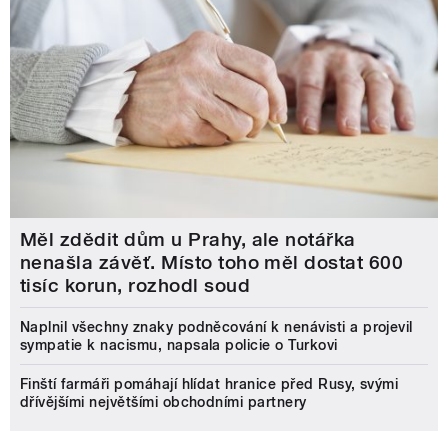
Měl zdědit dům u Prahy, ale notářka
nenašla závěť. Místo toho měl dostat 600
tisíc korun, rozhodl soud
Naplnil všechny znaky podněcování k nenávisti a projevil
sympatie k nacismu, napsala policie o Turkovi
Finští farmáři pomáhají hlídat hranice před Rusy, svými
dřívějšími největšími obchodními partnery