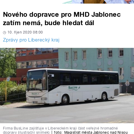
Nového dopravce pro MHD Jablonec
zatím nemá, bude hledat dál
10. říjen 2020 08:00
Zprávy pro Liberecký kraj
Firma BusLine zajišťuje v Libereckém kraji část veřejné hromadné
dopravy (ilustrační snímek)
|
foto:
Magistrát města Jablonec nad Nisou