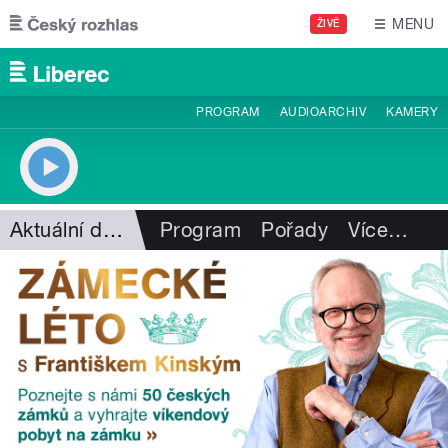
Přejít k hlavnímu obsahu
MENU
ŽIVĚ
PROGRAM
AUDIOARCHIV
KAMERY
Aktuální dění
Program
Pořady
Více
…