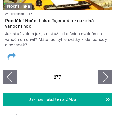
Noční linka
24. prosinec 2018
Pondělní Noční linka: Tajemná a kouzelná
vánoční noc!
Jak si užíváte a jak jste si užili dnešních svátečních
vánočních chvil? Máte rádi tyhle svátky klidu, pohody
a pohádek?
STRÁNKY
277
n
zí
Jak nás naladíte na DABu