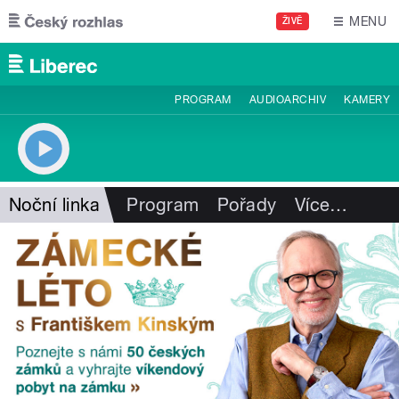
Přejít k hlavnímu obsahu
MENU
ŽIVĚ
PROGRAM
AUDIOARCHIV
KAMERY
Noční linka
Program
Pořady
Více
…