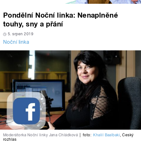
Pondělní Noční linka: Nenaplněné
touhy, sny a přání
5. srpen 2019
Noční linka
Moderátorka Noční linky Jana Chládková
|
foto:
Khalil Baalbaki
,
Český
rozhlas