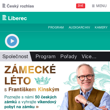
Přejít k hlavnímu obsahu
MENU
ŽIVĚ
PROGRAM
AUDIOARCHIV
KAMERY
Společnost
Program
Pořady
Více
…