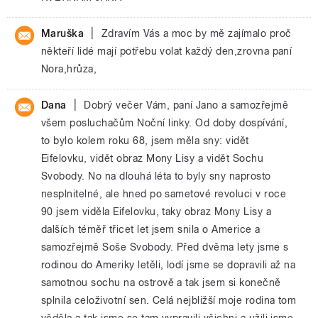
|
Maruška
Zdravím Vás a moc by mě zajímalo proč
někteří lidé mají potřebu volat každý den,zrovna paní
Nora,hrůza,
|
Dana
Dobrý večer Vám, paní Jano a samozřejmě
všem posluchačům Noční linky. Od doby dospívání,
to bylo kolem roku 68, jsem měla sny: vidět
Eifelovku, vidět obraz Mony Lisy a vidět Sochu
Svobody. No na dlouhá léta to byly sny naprosto
nesplnitelné, ale hned po sametové revoluci v roce
90 jsem viděla Eifelovku, taky obraz Mony Lisy a
dalších téměř třicet let jsem snila o Americe a
samozřejmě Soše Svobody. Před dvěma lety jsme s
rodinou do Ameriky letěli, lodí jsme se dopravili až na
samotnou sochu na ostrově a tak jsem si konečně
splnila celoživotní sen. Celá nejbližší moje rodina tom
věděla a tak jsme se tam vypravili všichni a užili jsme