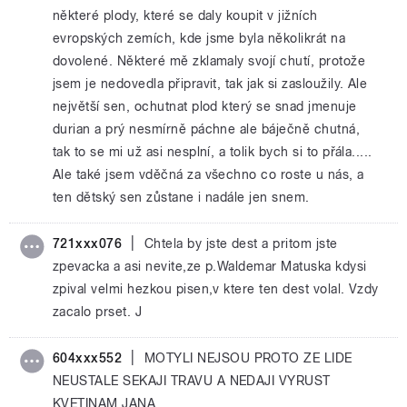
některé plody, které se daly koupit v jižních
evropských zemích, kde jsme byla několikrát na
dovolené. Některé mě zklamaly svojí chutí, protože
jsem je nedovedla připravit, tak jak si zasloužily. Ale
největší sen, ochutnat plod který se snad jmenuje
durian a prý nesmírně páchne ale báječně chutná,
tak to se mi už asi nesplní, a tolik bych si to přála.....
Ale také jsem vděčná za všechno co roste u nás, a
ten dětský sen zůstane i nadále jen snem.
|
721xxx076
Chtela by jste dest a pritom jste
zpevacka a asi nevite,ze p.Waldemar Matuska kdysi
zpival velmi hezkou pisen,v ktere ten dest volal. Vzdy
zacalo prset. J
|
604xxx552
MOTYLI NEJSOU PROTO ZE LIDE
NEUSTALE SEKAJI TRAVU A NEDAJI VYRUST
KVETINAM JANA