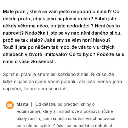
Máte přání, které se vám ještě nepodařilo splnit? Co
děláte proto, aby k jeho naplnění došlo? Slíbili jste
někdy někomu něco, co jste nedodrželi? Není čas to
napravit? Nedočkali jste se vy naplnění daného slibu,
proč se tak stalo? Jaké sny se vám honí hlavou?
Toužili jste po něčem tak moc, že vás to v určitých
ohledech v životě limitovalo? Co to bylo? Podělte se s
námi o vaše zkušenosti.
Splnit si přání je snem asi každého z nás. Říká se, že
když si jdeš za svým snem pomalu, ale jistě, věříš v jeho
naplnění, že se to musí podařit.
|
Marta
Od dětství, po přečtení knihy o
Robinsonovi, který žil na ostrově a poznával různé
plody rostlin, jsem si přála ochutnat všechno ovoce,
co roste na světě. Z části se mi podařilo ochutnat