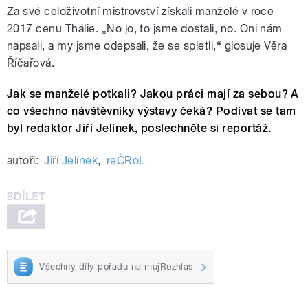
Za své celoživotní mistrovství získali manželé v roce
2017 cenu Thálie. „No jo, to jsme dostali, no. Oni nám
napsali, a my jsme odepsali, že se spletli,“ glosuje Věra
Říčařová.
Jak se manželé potkali? Jakou práci mají za sebou? A
co všechno návštěvníky výstavy čeká? Podívat se tam
byl redaktor Jiří Jelínek, poslechněte si reportáž.
autoři:
Jiří Jelínek
,
reČRoL
Všechny díly pořadu na mujRozhlas