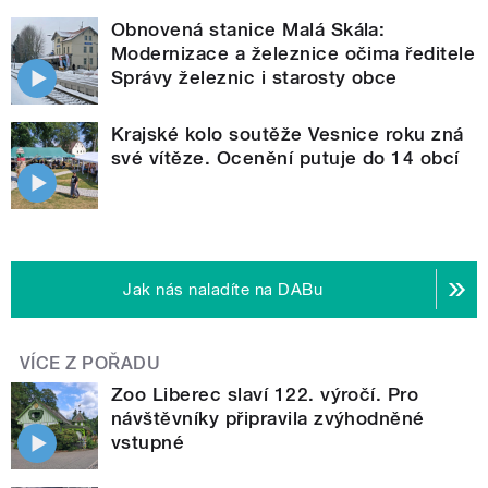
Obnovená stanice Malá Skála:
Modernizace a železnice očima ředitele
Správy železnic i starosty obce
Krajské kolo soutěže Vesnice roku zná
své vítěze. Ocenění putuje do 14 obcí
Jak nás naladíte na DABu
VÍCE Z POŘADU
Zoo Liberec slaví 122. výročí. Pro
návštěvníky připravila zvýhodněné
vstupné