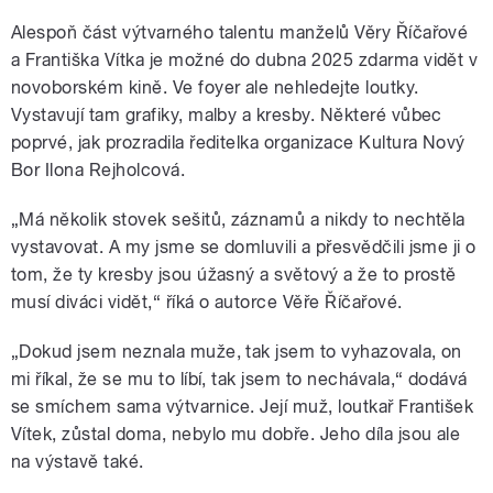
Alespoň část výtvarného talentu manželů Věry Říčařové
a Františka Vítka je možné do dubna 2025 zdarma vidět v
novoborském kině. Ve foyer ale nehledejte loutky.
Vystavují tam grafiky, malby a kresby. Některé vůbec
poprvé, jak prozradila ředitelka organizace Kultura Nový
Bor Ilona Rejholcová.
„Má několik stovek sešitů, záznamů a nikdy to nechtěla
vystavovat. A my jsme se domluvili a přesvědčili jsme ji o
tom, že ty kresby jsou úžasný a světový a že to prostě
musí diváci vidět,“ říká o autorce Věře Říčařové.
„Dokud jsem neznala muže, tak jsem to vyhazovala, on
mi říkal, že se mu to líbí, tak jsem to nechávala,“ dodává
se smíchem sama výtvarnice. Její muž, loutkař František
Vítek, zůstal doma, nebylo mu dobře. Jeho díla jsou ale
na výstavě také.