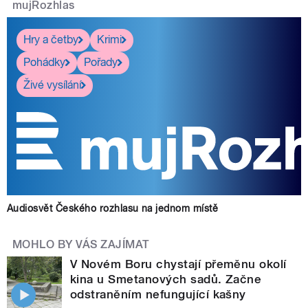
mujRozhlas
Hry a četby
Krimi
Pohádky
Pořady
Živé vysílání
Audiosvět Českého rozhlasu na jednom místě
MOHLO BY VÁS ZAJÍMAT
V Novém Boru chystají přeměnu okolí
kina u Smetanových sadů. Začne
odstraněním nefungující kašny