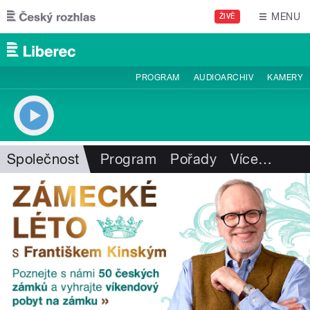
Přejít k hlavnímu obsahu
MENU
ŽIVĚ
PROGRAM
AUDIOARCHIV
KAMERY
Společnost
Program
Pořady
Více
…