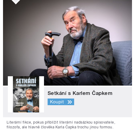
Setkání s Karlem Čapkem
Koupit
Literární fikce, pokus přiblížit literární nadsázkou spisovatele,
filozofa, ale hlavně člověka Karla Čapka trochu jinou formou.