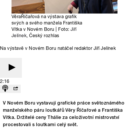
VěraŘíčařová na výstava grafik
svých a svého manžela Františka
Vítka v Novém Boru | Foto:
Jiří
Jelínek
, Český rozhlas
Na výstavě v Novém Boru natáčel redaktor Jiří Jelínek
2:16
V Novém Boru vystavují grafické práce světoznámého
manželského páru loutkářů Věry Říčařové a Františka
Vítka. Držitelé ceny Thálie za celoživotní mistrovství
procestovali s loutkami celý svět.