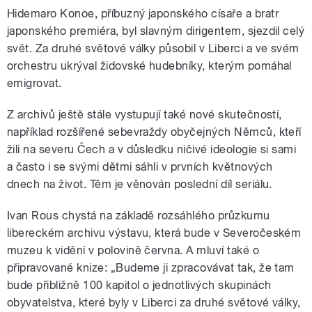
Hidemaro Konoe, příbuzný japonského císaře a bratr
japonského premiéra, byl slavným dirigentem, sjezdil celý
svět. Za druhé světové války působil v Liberci a ve svém
orchestru ukrýval židovské hudebníky, kterým pomáhal
emigrovat.
Z archivů ještě stále vystupují také nové skutečnosti,
například rozšířené sebevraždy obyčejných Němců, kteří
žili na severu Čech a v důsledku ničivé ideologie si sami
a často i se svými dětmi sáhli v prvních květnových
dnech na život. Těm je věnován poslední díl seriálu.
Ivan Rous chystá na základě rozsáhlého průzkumu
libereckém archivu výstavu, která bude v Severočeském
muzeu k vidění v polovině června. A mluví také o
připravované knize: „Budeme ji zpracovávat tak, že tam
bude přibližně 100 kapitol o jednotlivých skupinách
obyvatelstva, které byly v Liberci za druhé světové války,