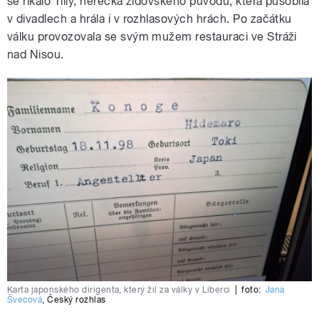
se říkalo Tilly, herečka židovského původu, která působila
v divadlech a hrála i v rozhlasových hrách. Po začátku
válku provozovala se svým mužem restauraci ve Stráži
nad Nisou.
Karta japonského dirigenta, který žil za války v Liberci
|
foto:
Jana
Švecová
,
Český rozhlas