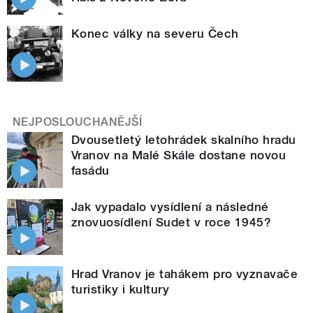
Konec války na severu Čech
NEJPOSLOUCHANĚJŠÍ
Dvousetletý letohrádek skalního hradu
Vranov na Malé Skále dostane novou
fasádu
Jak vypadalo vysídlení a následné
znovuosídlení Sudet v roce 1945?
Hrad Vranov je tahákem pro vyznavače
turistiky i kultury