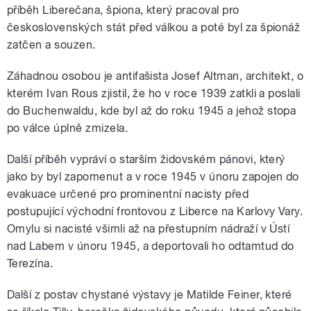
příběh Liberečana, špiona, který pracoval pro
československých stát před válkou a poté byl za špionáž
zatčen a souzen.
Záhadnou osobou je antifašista Josef Altman, architekt, o
kterém Ivan Rous zjistil, že ho v roce 1939 zatkli a poslali
do Buchenwaldu, kde byl až do roku 1945 a jehož stopa
po válce úplně zmizela.
Další příběh vypráví o starším židovském pánovi, který
jako by byl zapomenut a v roce 1945 v únoru zapojen do
evakuace určené pro prominentní nacisty před
postupující východní frontovou z Liberce na Karlovy Vary.
Omylu si nacisté všimli až na přestupním nádraží v Ústí
nad Labem v únoru 1945, a deportovali ho odtamtud do
Terezína.
Další z postav chystané výstavy je Matilde Feiner, které