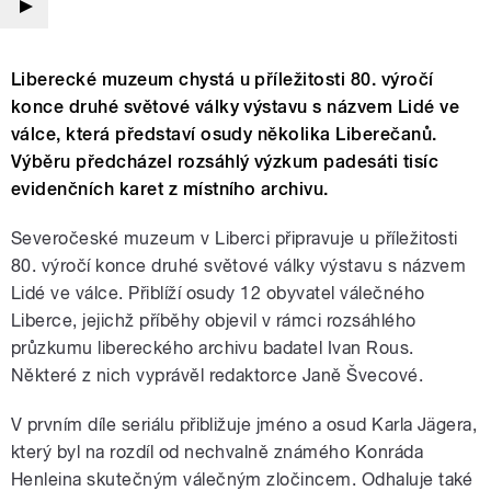
Liberecké muzeum chystá u příležitosti 80. výročí
konce druhé světové války výstavu s názvem Lidé ve
válce, která představí osudy několika Liberečanů.
Výběru předcházel rozsáhlý výzkum padesáti tisíc
evidenčních karet z místního archivu.
Severočeské muzeum v Liberci připravuje u příležitosti
80. výročí konce druhé světové války výstavu s názvem
Lidé ve válce. Přiblíží osudy 12 obyvatel válečného
Liberce, jejichž příběhy objevil v rámci rozsáhlého
průzkumu libereckého archivu badatel Ivan Rous.
Některé z nich vyprávěl redaktorce Janě Švecové.
V prvním díle seriálu přibližuje jméno a osud Karla Jägera,
který byl na rozdíl od nechvalně známého Konráda
Henleina skutečným válečným zločincem. Odhaluje také