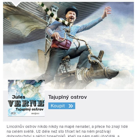
Tajuplný ostrov
Koupit
Lincolnův ostrov nikdo nikdy na mapě nenašel, a přece ho znají lidé
na celém světě. Už déle než sto třicet let na něm prožívají
dobrodružství s pěticí trosečníků, kteří na něm našli útočiště, a