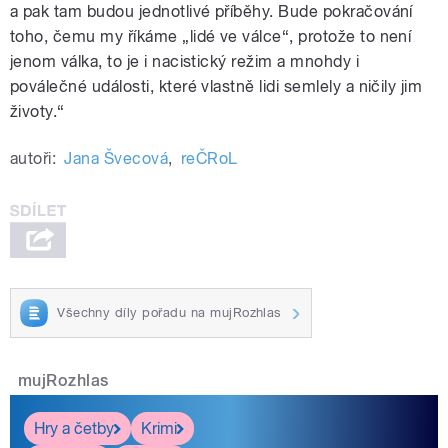
a pak tam budou jednotlivé příběhy. Bude pokračování
toho, čemu my říkáme „lidé ve válce“, protože to není
jenom válka, to je i nacistický režim a mnohdy i
poválečné události, které vlastně lidi semlely a ničily jim
životy.“
autoři:
Jana Švecová
,
reČRoL
Všechny díly pořadu na mujRozhlas
mujRozhlas
Hry a četby
Krimi