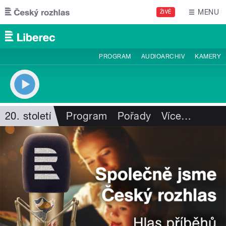
Přejít k hlavnímu obsahu
MENU
ŽIVĚ
PROGRAM
AUDIOARCHIV
KAMERY
20. století
Program
Pořady
Více
…