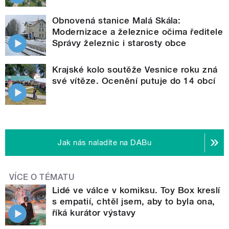
Obnovená stanice Malá Skála:
Modernizace a železnice očima ředitele
Správy železnic i starosty obce
Krajské kolo soutěže Vesnice roku zná
své vítěze. Ocenění putuje do 14 obcí
Jak nás naladíte na DABu
VÍCE O TÉMATU
Lidé ve válce v komiksu. Toy Box kreslí
s empatií, chtěl jsem, aby to byla ona,
říká kurátor výstavy