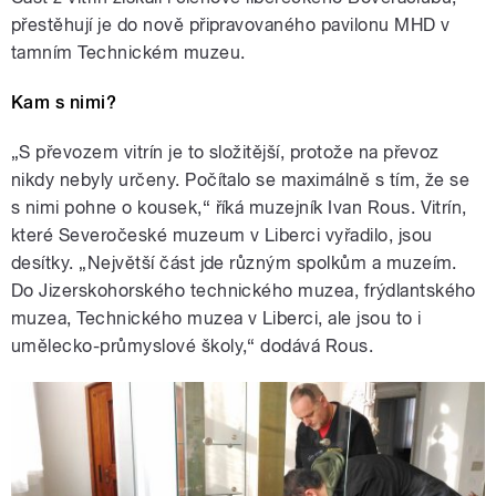
přestěhují je do nově připravovaného pavilonu MHD v
tamním Technickém muzeu.
Kam s nimi?
„S převozem vitrín je to složitější, protože na převoz
nikdy nebyly určeny. Počítalo se maximálně s tím, že se
s nimi pohne o kousek,“ říká muzejník Ivan Rous. Vitrín,
které Severočeské muzeum v Liberci vyřadilo, jsou
desítky. „Největší část jde různým spolkům a muzeím.
Do Jizerskohorského technického muzea, frýdlantského
muzea, Technického muzea v Liberci, ale jsou to i
umělecko-průmyslové školy,“ dodává Rous.