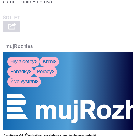
autor:
Lucie Fürstová
mujRozhlas
Hry a četby
Krimi
Pohádky
Pořady
Živé vysílání
Audiosvět Českého rozhlasu na jednom místě