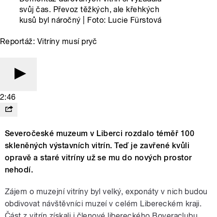
svůj čas. Převoz těžkých, ale křehkých
kusů byl náročný | Foto: Lucie Fürstová
Reportáž: Vitríny musí pryč
2:46
Severočeské muzeum v Liberci rozdalo téměř 100
skleněných výstavních vitrín. Teď je zavřené kvůli
opravě a staré vitríny už se mu do nových prostor
nehodí.
Zájem o muzejní vitríny byl velký, exponáty v nich budou
obdivovat návštěvníci muzeí v celém Libereckém kraji.
Část z vitrín získali i členové libereckého Boveraclubu,