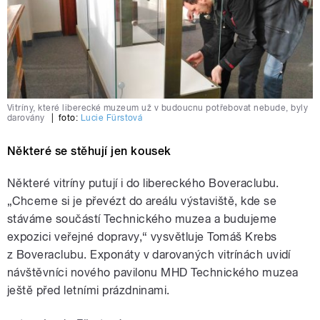
Vitríny, které liberecké muzeum už v budoucnu potřebovat nebude, byly
darovány
|
foto:
Lucie Fürstová
Některé se stěhují jen kousek
Některé vitríny putují i do libereckého Boveraclubu.
„Chceme si je převézt do areálu výstaviště, kde se
stáváme součástí Technického muzea a budujeme
expozici veřejné dopravy,“ vysvětluje Tomáš Krebs
z Boveraclubu. Exponáty v darovaných vitrínách uvidí
návštěvníci nového pavilonu MHD Technického muzea
ještě před letními prázdninami.