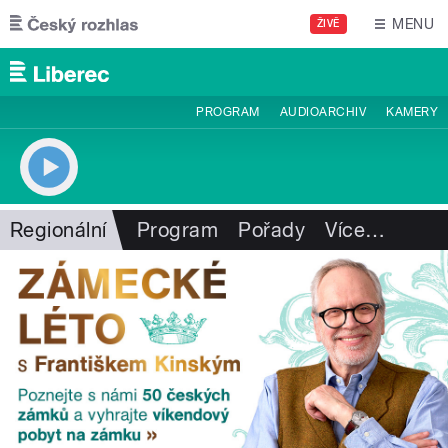
Přejít k hlavnímu obsahu
MENU
ŽIVĚ
PROGRAM
AUDIOARCHIV
KAMERY
Regionální
Program
Pořady
Více
…