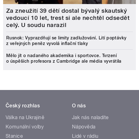
Za zneužití 39 dětí dostal bývalý skautský
vedoucí 10 let, trest si ale nechtěl odsedět
celý. U soudu narazil
Rusnok: Vyprazdňují se limity zadlužování. Lití poptávky
z veřejných peněz vyvolá inflační tlaky
Mělo jít o nadaného akademika i sportovce. Tvrzení
o úspěších profesora z Cambridge ale média vyvrátila
Český rozhlas
O nás
Válka na Ukrajině
Jak nás naladíte
Komunální volby
Nápověda
Stanice
Lidé v rádiu