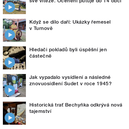
své vítěze. Ocenění putuje do 14 obcí
Když se dílo daří: Ukázky řemesel
v Turnově
Hledači pokladů byli úspěšní jen
částečně
Jak vypadalo vysídlení a následné
znovuosídlení Sudet v roce 1945?
Historická trať Bechyňka odkrývá nová
tajemství