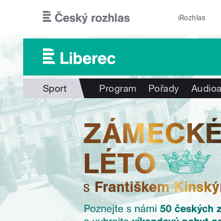
Přejít k hlavnímu obsahu
iRozhlas
Sport
Program
Pořady
Audioa