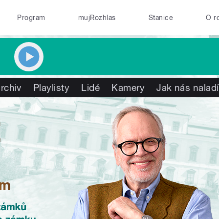
Program
mujRozhlas
Stanice
O r
rchiv
Playlisty
Lidé
Kamery
Jak nás naladí