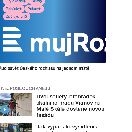
Hry a četby
Krimi
Pohádky
Pořady
Živé vysílání
Audiosvět Českého rozhlasu na jednom místě
NEJPOSLOUCHANĚJŠÍ
Dvousetletý letohrádek
skalního hradu Vranov na
Malé Skále dostane novou
fasádu
Jak vypadalo vysídlení a