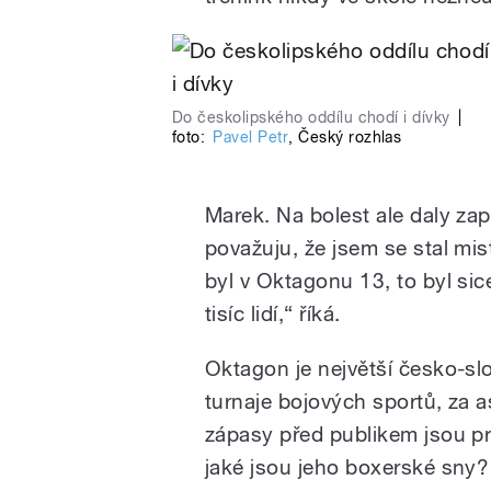
Do českolipského oddílu chodí i dívky
|
foto:
Pavel Petr
,
Český rozhlas
Marek. Na bolest ale daly z
považuju, že jsem se stal mi
byl v Oktagonu 13, to byl sic
tisíc lidí,“ říká.
Oktagon je největší česko-sl
turnaje bojových sportů, za a
zápasy před publikem jsou p
jaké jsou jeho boxerské sny?