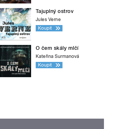
Tajuplný ostrov
Jules Verne
Koupit
O čem skály mlčí
Kateřina Surmanová
Koupit