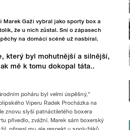
si Marek Gaži vybral jako sporty box a
tolik, že u nich zůstal. Sní o zápasech
pěchy na domácí scéně už nasbíral.
, který byl mohutnější a silnější,
pak mě k tomu dokopal táta..
národním poháru byl velmi úspěšný,“
kolipského Viperu Radek Procházka na
e znovu slyší patnáctiletého boxera
rtu přivedlo, zvážní. Marek sám boxerský
žil, přinesl mu ale respekt u spolužáků.