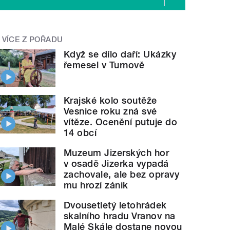
VÍCE Z POŘADU
Když se dílo daří: Ukázky
řemesel v Turnově
Krajské kolo soutěže
Vesnice roku zná své
vítěze. Ocenění putuje do
14 obcí
Muzeum Jizerských hor
v osadě Jizerka vypadá
zachovale, ale bez opravy
mu hrozí zánik
Dvousetletý letohrádek
skalního hradu Vranov na
Malé Skále dostane novou