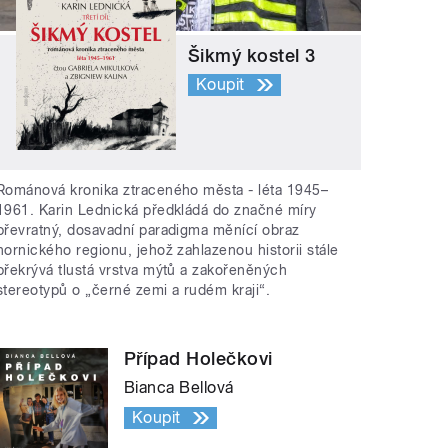
Šikmý kostel 3
Koupit
Románová kronika ztraceného města - léta 1945–
1961. Karin Lednická předkládá do značné míry
převratný, dosavadní paradigma měnící obraz
hornického regionu, jehož zahlazenou historii stále
překrývá tlustá vrstva mýtů a zakořeněných
stereotypů o „černé zemi a rudém kraji“.
Případ Holečkovi
Bianca Bellová
Koupit