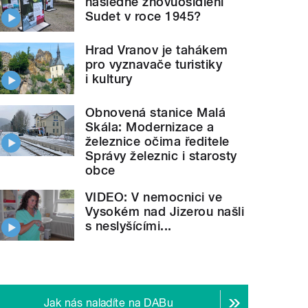
následné znovuosídlení
Sudet v roce 1945?
Hrad Vranov je tahákem
pro vyznavače turistiky
i kultury
Obnovená stanice Malá
Skála: Modernizace a
železnice očima ředitele
Správy železnic i starosty
obce
VIDEO: V nemocnici ve
Vysokém nad Jizerou našli
s neslyšícími...
Jak nás naladíte na DABu