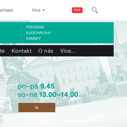
ozhlase
Více
ŽIVĚ
PROGRAM
AUDIOARCHIV
KAMERY
te
Kontakt
O nás
Více
…