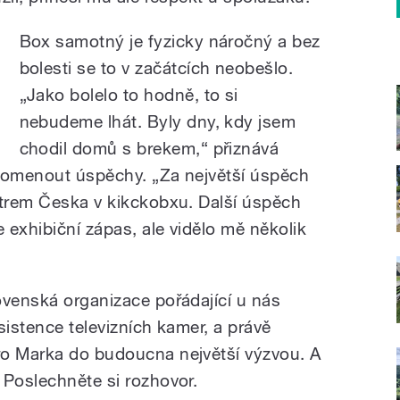
Box samotný je fyzicky náročný a bez
bolesti se to v začátcích neobešlo.
„Jako bolelo to hodně, to si
nebudeme lhát. Byly dny, kdy jsem
chodil domů s brekem,“ přiznává
apomenout úspěchy. „Za největší úspěch
strem Česka v kikckobxu. Další úspěch
e exhibiční zápas, ale vidělo mě několik
ovenská organizace pořádající u nás
sistence televizních kamer, a právě
ro Marka do budoucna největší výzvou. A
 Poslechněte si rozhovor.