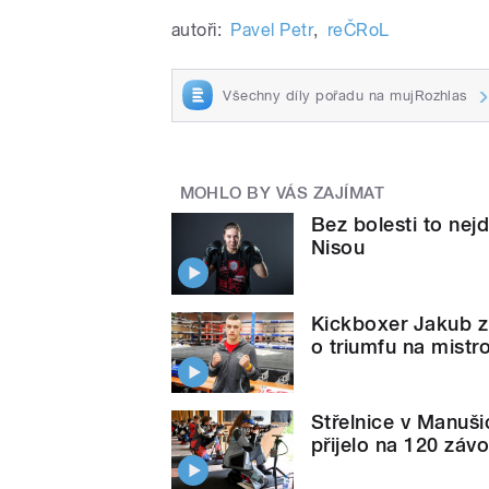
autoři:
Pavel Petr
,
reČRoL
Všechny díly pořadu na mujRozhlas
MOHLO BY VÁS ZAJÍMAT
Bez bolesti to nej
Nisou
Kickboxer Jakub z
o triumfu na mistro
Střelnice v Manuši
přijelo na 120 záv