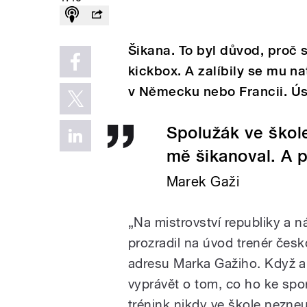
Šikana. To byl důvod, proč 
kickbox. A zalíbily se mu na
v Německu nebo Francii. Ús
Spolužák ve škole
mě šikanoval. A 
Marek Gaži
„Na mistrovství republiky a 
prozradil na úvod trenér čes
adresu Marka Gažiho. Když al
vyprávět o tom, co ho ke spo
trénink nikdy ve škole nezneu