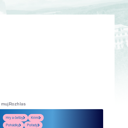
mujRozhlas
Hry a četby
Krimi
Pohádky
Pořady