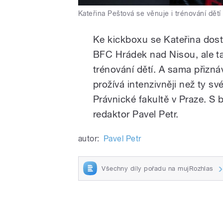
Kateřina Peštová se věnuje i trénování dětí
Ke kickboxu se Kateřina dost
BFC Hrádek nad Nisou, ale ta
trénování dětí. A sama přizná
prožívá intenzivněji než ty s
Právnické fakultě v Praze. S 
redaktor Pavel Petr.
autor:
Pavel Petr
Všechny díly pořadu na mujRozhlas