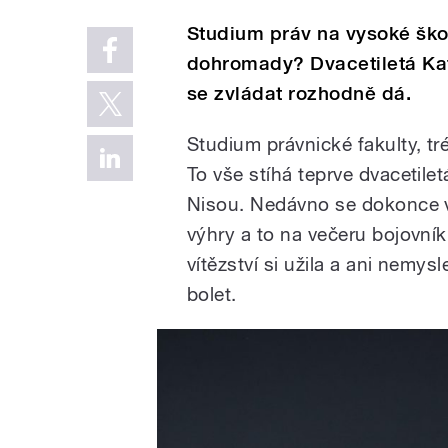
Studium práv na vysoké škole
dohromady? Dvacetiletá Kat
se zvládat rozhodně dá.
Studium právnické fakulty, tré
To vše stíhá teprve dvacetil
Nisou. Nedávno se dokonce v
výhry a to na večeru bojovníků.
vítězství si užila a ani nemy
bolet.