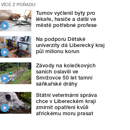
VÍCE Z POŘADU
Turnov vyčlenil byty pro
lékaře, hasiče a další ve
městě potřebné profese
Na podporu Dětské
univerzity dá Liberecký kraj
půl milionu korun
Závody na kolečkových
saních oslavili ve
Smržovce 50 let tamní
sáňkařské dráhy
Státní veterinární správa
chce v Libereckém kraji
zmírnit opatření kvůli
africkému moru prasat