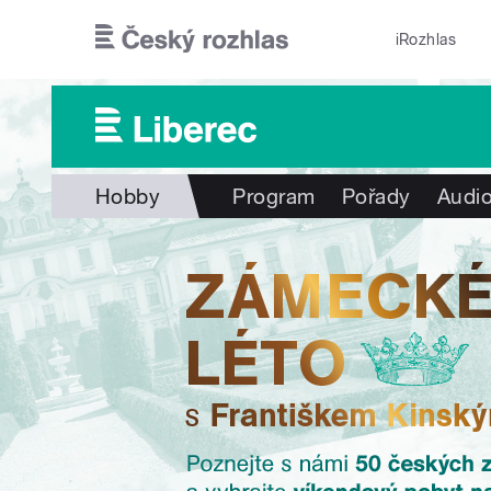
Přejít k hlavnímu obsahu
iRozhlas
Hobby
Program
Pořady
Audio