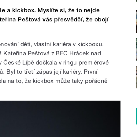
 a kickbox. Myslíte si, že to nejde
eřina Peštová vás přesvědčí, že obojí
nování dětí, vlastní kariéra v kickboxu.
etá Kateřina Peštová z BFC Hrádek nad
 České Lípě dočkala v ringu premiérové
 Byl to třetí zápas její kariéry. První
slela na to, že kickbox může taky pořádně