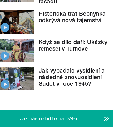
fasádu
Historická trať Bechyňka
odkrývá nová tajemství
Když se dílo daří: Ukázky
řemesel v Turnově
Jak vypadalo vysídlení a
následné znovuosídlení
Sudet v roce 1945?
Jak nás naladíte na DABu