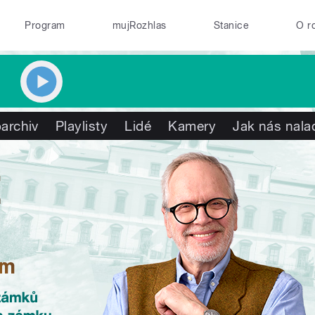
Program
mujRozhlas
Stanice
O r
archiv
Playlisty
Lidé
Kamery
Jak nás nala