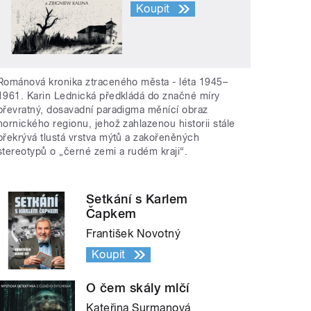
Koupit
Románová kronika ztraceného města - léta 1945–
1961. Karin Lednická předkládá do značné míry
převratný, dosavadní paradigma měnící obraz
hornického regionu, jehož zahlazenou historii stále
překrývá tlustá vrstva mýtů a zakořeněných
stereotypů o „černé zemi a rudém kraji“.
Setkání s Karlem
Čapkem
František Novotný
Koupit
O čem skály mlčí
Kateřina Surmanová