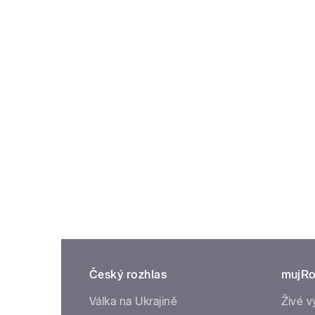
Český rozhlas
mujRo
Válka na Ukrajině
Živé v