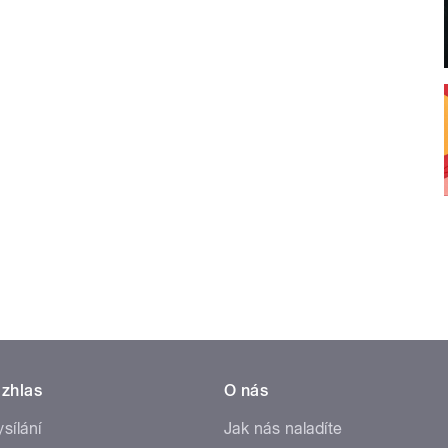
zhlas
O nás
ysílání
Jak nás naladíte