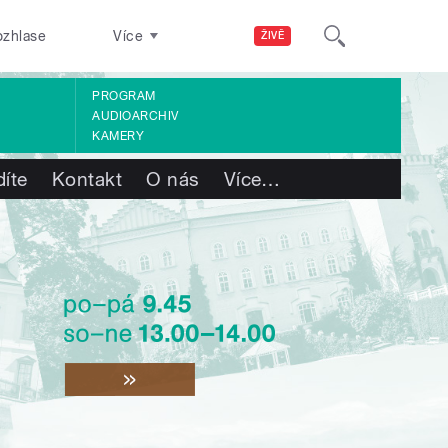
ozhlase
Více
ŽIVĚ
PROGRAM
AUDIOARCHIV
KAMERY
díte
Kontakt
O nás
Více
…