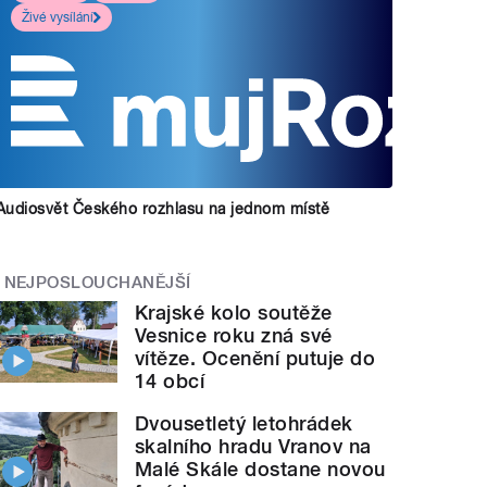
Živé vysílání
Audiosvět Českého rozhlasu na jednom místě
NEJPOSLOUCHANĚJŠÍ
Krajské kolo soutěže
Vesnice roku zná své
vítěze. Ocenění putuje do
14 obcí
Dvousetletý letohrádek
skalního hradu Vranov na
Malé Skále dostane novou