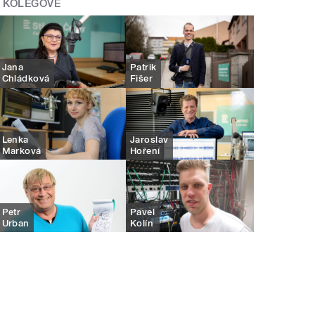
KOLEGOVÉ
Jana
Patrik
Chládková
Fišer
Lenka
Jaroslav
Marková
Hoření
Petr
Pavel
Urban
Kolín