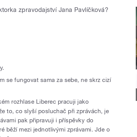
ktorka zpravodajství Jana Pavlíčková?
y.
se fungovat sama za sebe, ne skrz cizí
ém rozhlase Liberec pracuji jako
e to, co slyší posluchač při zprávách, je
ávami pak připravuji i příspěvky do
eré běží mezi jednotlivými zprávami. Jde o