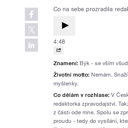
Co na sebe prozradila reda
4:48
Znamení:
Býk - se vším všud
Životní motto:
Nemám. Snažím 
myšlenky.
Co dělám v rozhlase:
V Česk
redaktorka zpravodajství. Takž
z části ode mne. Spolu se zpr
proudu - tedy do vysílání, kt