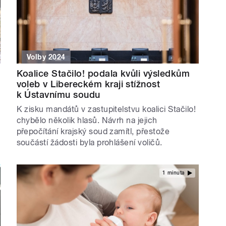
Volby 2024
Koalice Stačilo! podala kvůli výsledkům
voleb v Libereckém kraji stížnost
k Ústavnímu soudu
K zisku mandátů v zastupitelstvu koalici Stačilo!
chybělo několik hlasů. Návrh na jejich
přepočítání krajský soud zamítl, přestože
součástí žádosti byla prohlášení voličů.
1 minuta