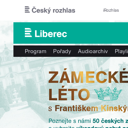
Přejít k hlavnímu obsahu
iRozhlas
Program
Pořady
Audioarchiv
Playl