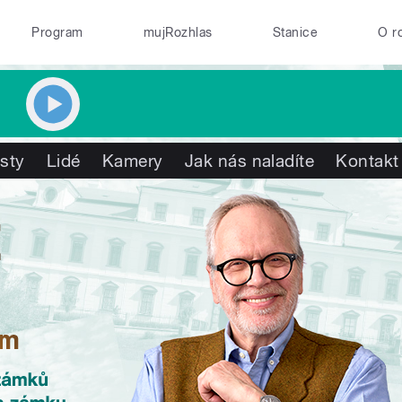
Program
mujRozhlas
Stanice
O r
isty
Lidé
Kamery
Jak nás naladíte
Kontakt