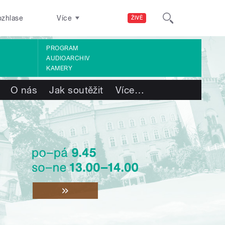
ozhlase
Více
ŽIVĚ
PROGRAM
AUDIOARCHIV
KAMERY
O nás
Jak soutěžit
Více
…