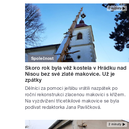
2 minuty
Společnost
Skoro rok byla věž kostela v Hrádku nad
Nisou bez své zlaté makovice. Už je
zpátky
Dělníci za pomoci jeřábu vrátili nazpátek po
roční rekonstrukci zlacenou makovici s křížem.
Na vyzdvižení třicetikilové makovice se byla
podívat redaktorka Jana Pavlíčková.
2 minuty