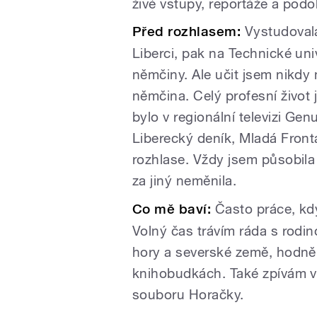
živé vstupy, reportáže a pod
Před rozhlasem:
Vystudovala
Liberci, pak na Technické uni
němčiny. Ale učit jsem nikdy 
němčina. Celý profesní život
bylo v regionální televizi Ge
Liberecký deník, Mladá Fron
rozhlase. Vždy jsem působila
za jiný neměnila.
Co mě baví:
Často práce, kdy
Volný čas trávím ráda s rodin
hory a severské země, hodně 
knihobudkách. Také zpívám v
souboru Horačky.