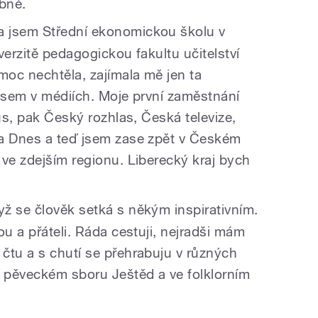
obně.
 jsem Střední ekonomickou školu v
verzitě pedagogickou fakultu učitelství
moc nechtěla, zajímala mě jen ta
 jsem v médiích. Moje první zaměstnání
nus, pak Český rozhlas, Česká televize,
ta Dnes a teď jsem zase zpět v Českém
 ve zdejším regionu. Liberecký kraj bych
ž se člověk setká s někým inspirativním.
ou a přáteli. Ráda cestuji, nejradši mám
čtu a s chutí se přehrabuju v různých
 pěveckém sboru Ještěd a ve folklorním