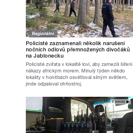
Regionální
Policisté zaznamenali několik narušení
nočních odlovů přemnožených divočáků
na Jablonecku
Policisté zvířata v lokalitě loví, aby zamezili šíření
nákazy africkým morem. Minulý týden někdo
lokality v honitbách osvětloval silným světlem,
jinde odpaloval ohňostroj.
2 minuty