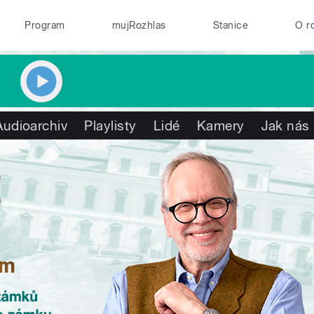
Program
mujRozhlas
Stanice
O r
Audioarchiv
Playlisty
Lidé
Kamery
Jak nás 