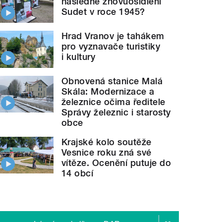
následné znovuosídlení
Sudet v roce 1945?
Hrad Vranov je tahákem
pro vyznavače turistiky
i kultury
Obnovená stanice Malá
Skála: Modernizace a
železnice očima ředitele
Správy železnic i starosty
obce
Krajské kolo soutěže
Vesnice roku zná své
vítěze. Ocenění putuje do
14 obcí