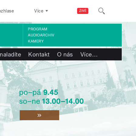
ozhlase
Více
ŽIVĚ
PROGRAM
AUDIOARCHIV
KAMERY
naladíte
Kontakt
O nás
Více
…