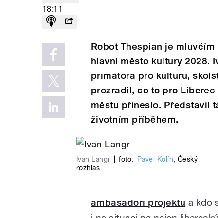
18:11
Robot Thespian je mluvčím 
hlavní město kultury 2028. 
primátora pro kulturu, školst
prozradil, co to pro Libere
městu přineslo. Představil 
životním příběhem.
Ivan Langr
|
foto:
Pavel Kolín
,
Český
rozhlas
ambasadoři projektu
a kdo s
i na situaci na nejen libereck