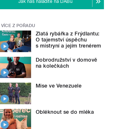
Jak nás naladíte na DABu
VÍCE Z POŘADU
Zlatá rybářka z Frýdlantu:
O tajemství úspěchu
s mistryní a jejím trenérem
Dobrodružství v domově
na kolečkách
Mise ve Venezuele
Obléknout se do mléka