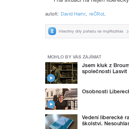
autoři:
David Hamr
,
reČRoL
Všechny díly pořadu na mujRozhlas
MOHLO BY VÁS ZAJÍMAT
Jsem kluk z Broum
společnosti Lasvit
Osobnosti Libereck
Vedení liberecké r
školství. Nesouhla