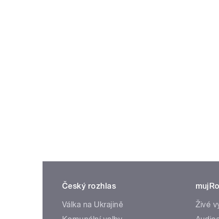
Český rozhlas
mujRo
Válka na Ukrajině
Živé v