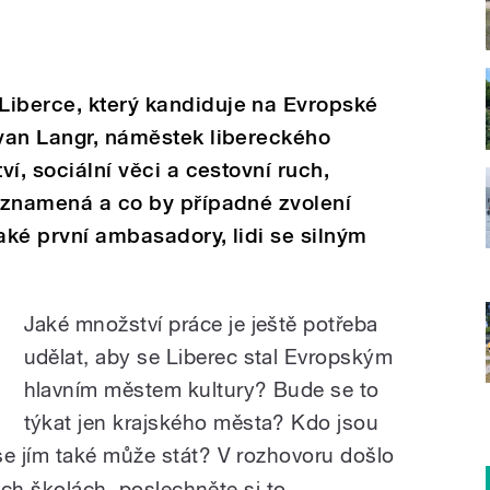
Liberce, který kandiduje na Evropské
Ivan Langr, náměstek libereckého
ví, sociální věci a cestovní ruch,
c znamená a co by případné zvolení
také první ambasadory, lidi se silným
Jaké množství práce je ještě potřeba
udělat, aby se Liberec stal Evropským
hlavním městem kultury? Bude se to
týkat jen krajského města? Kdo jsou
e jím také může stát? V rozhovoru došlo
ých školách, poslechněte si to.