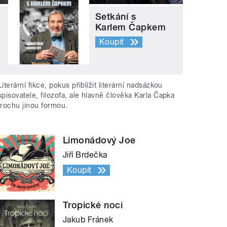
Setkání s
Karlem Čapkem
Koupit
Literární fikce, pokus přiblížit literární nadsázkou
spisovatele, filozofa, ale hlavně člověka Karla Čapka
trochu jinou formou.
Limonádový Joe
Jiří Brdečka
Koupit
Tropické noci
Jakub Fránek