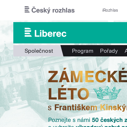
Přejít k hlavnímu obsahu
iRozhlas
Společnost
Program
Pořady