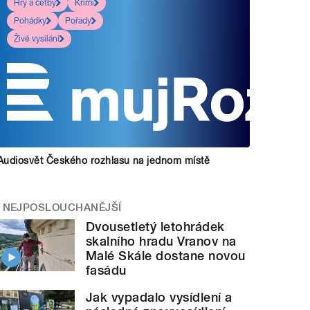
Hry a četby
Krimi
Pohádky
Pořady
Živé vysílání
Audiosvět Českého rozhlasu na jednom místě
NEJPOSLOUCHANĚJŠÍ
Dvousetletý letohrádek
skalního hradu Vranov na
Malé Skále dostane novou
fasádu
Jak vypadalo vysídlení a