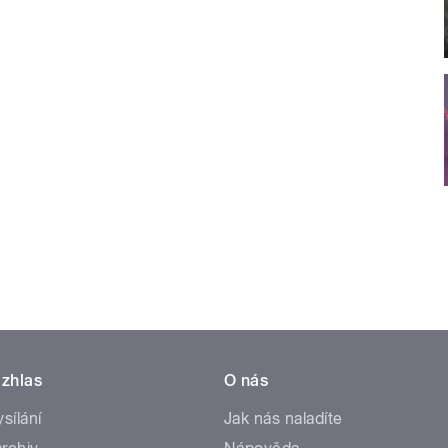
zhlas
O nás
ysílání
Jak nás naladíte