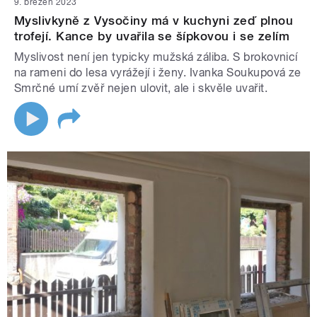
9. březen 2023
Myslivkyně z Vysočiny má v kuchyni zeď plnou
trofejí. Kance by uvařila se šípkovou i se zelím
Myslivost není jen typicky mužská záliba. S brokovnicí
na rameni do lesa vyrážejí i ženy. Ivanka Soukupová ze
Smrčné umí zvěř nejen ulovit, ale i skvěle uvařit.