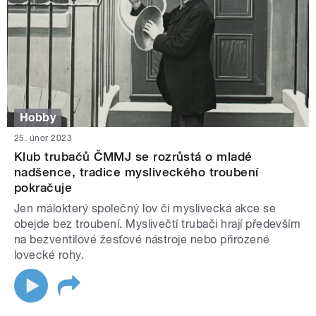
Hobby
25. únor 2023
Klub trubačů ČMMJ se rozrůstá o mladé
nadšence, tradice mysliveckého troubení
pokračuje
Jen málokterý společný lov či myslivecká akce se
obejde bez troubení. Myslivečtí trubači hrají především
na bezventilové žesťové nástroje nebo přirozené
lovecké rohy.