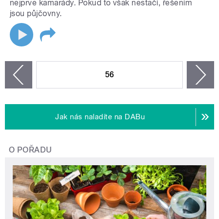
nejprve kamarády. Pokud to však nestačí, řešením
jsou půjčovny.
STRÁNKY
56
n
zí
Jak nás naladíte na DABu
O POŘADU