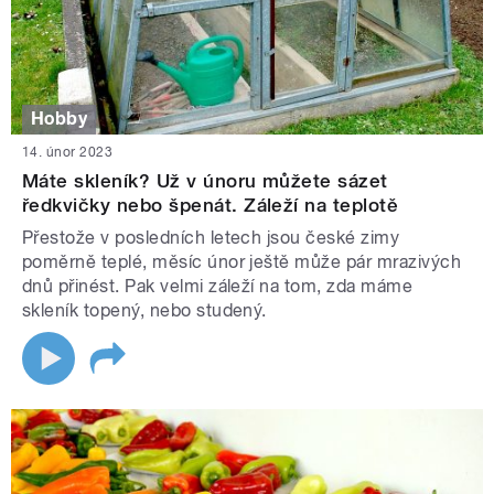
Hobby
14. únor 2023
Máte skleník? Už v únoru můžete sázet
ředkvičky nebo špenát. Záleží na teplotě
Přestože v posledních letech jsou české zimy
poměrně teplé, měsíc únor ještě může pár mrazivých
dnů přinést. Pak velmi záleží na tom, zda máme
skleník topený, nebo studený.