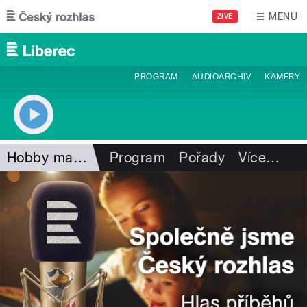
Přejít k hlavnímu obsahu
MENU
ŽIVĚ
PROGRAM
AUDIOARCHIV
KAMERY
Hobby magazín
Program
Pořady
Více
…