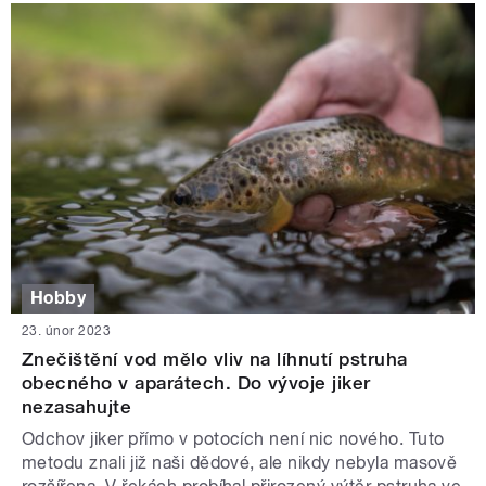
Hobby
23. únor 2023
Znečištění vod mělo vliv na líhnutí pstruha
obecného v aparátech. Do vývoje jiker
nezasahujte
Odchov jiker přímo v potocích není nic nového. Tuto
metodu znali již naši dědové, ale nikdy nebyla masově