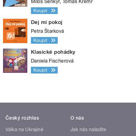
Miloš Šenkýř, Tomáš Kremr
Koupit
Dej mi pokoj
Petra Štarková
Koupit
Klasické pohádky
Daniela Fischerová
Koupit
Český rozhlas
O nás
Válka na Ukrajině
Jak nás naladíte