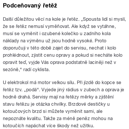
Podceňovaný řetěž
Další důležitou věcí na kole je řetěz. „Spousta lidí si myslí,
že se řetěz nemusí vyměňovat. Ale když se vytáhne,
musí se vyměnit i ozubené kolečko u zadního kola
náklady na výměnu už jsou hodně vysoké. Proto
doporučuji v této době zajet do servisu, nechat i kolo
prohlédnout, zjistit cenu opravy a pokud si necháte kolo
opravit teď, vyjde Vás oprava podstatně laciněji než v
sezóně,“ radí cyklista.
U elektrokol má motor velkou sílu. Při jízdě do kopce se
řetěz tzv. „podá“. Vyjede jiný rádius v zubech a oprava je
hodně drahá. Servisy mají na řetězy měrky a zjištění
stavu řetězu je otázka chvilky. Brzdové destičky u
kotoučových brzd si můžete vyměnit sami, ale
nepoznáte kvalitu. Takže za méně peněz mohou na
kotoučích napáchat více škody než užitku.