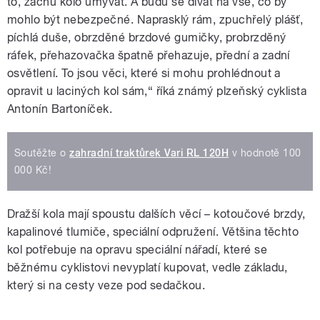
to, začnu kolo umývat. A budu se dívat na vše, co by
mohlo být nebezpečné. Naprasklý rám, zpuchřelý plášť,
píchlá duše, obrzděné brzdové gumičky, probrzděný
ráfek, přehazovačka špatně přehazuje, přední a zadní
osvětlení. To jsou věci, které si mohu prohlédnout a
opravit u laciných kol sám,“ říká známý plzeňský cyklista
Antonín Bartoníček.
Soutěžte o
zahradní traktůrek Vari RL 120H
v hodnotě 100
000 Kč!
Dražší kola mají spoustu dalších věcí – kotoučové brzdy,
kapalinové tlumiče, speciální odpružení. Většina těchto
kol potřebuje na opravu speciální nářadí, které se
běžnému cyklistovi nevyplatí kupovat, vedle základu,
který si na cesty veze pod sedačkou.