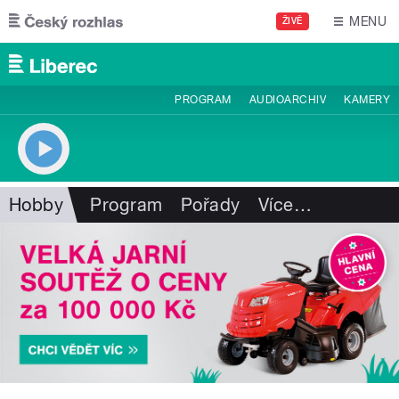
Přejít k hlavnímu obsahu
MENU
ŽIVĚ
PROGRAM
AUDIOARCHIV
KAMERY
Hobby
Program
Pořady
Více
…