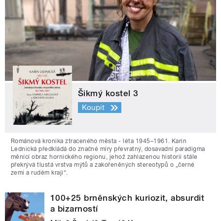
Šikmý kostel 3
Koupit
Románová kronika ztraceného města - léta 1945–1961. Karin
Lednická předkládá do značné míry převratný, dosavadní paradigma
měnící obraz hornického regionu, jehož zahlazenou historii stále
překrývá tlustá vrstva mýtů a zakořeněných stereotypů o „černé
zemi a rudém kraji“.
100+25 brněnských kuriozit, absurdit
a bizarností