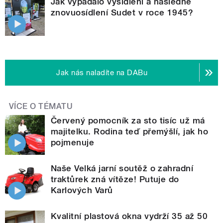
Jak vypadalo vysídlení a následné
znovuosídlení Sudet v roce 1945?
Jak nás naladíte na DABu
VÍCE O TÉMATU
Červený pomocník za sto tisíc už má
majitelku. Rodina teď přemýšlí, jak ho
pojmenuje
Naše Velká jarní soutěž o zahradní
traktůrek zná vítěze! Putuje do
Karlových Varů
Kvalitní plastová okna vydrží 35 až 50