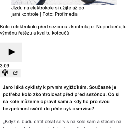
Jízdu na elektrokole si užijte až po
jarní kontrole | Foto: Profimedia
Kolo i elektrokolo před sezónou zkontrolujte. Nepodceňujte
výměnu řetězu a kvalitu kotoučů
3:09
Jaro láká cyklisty k prvním vyjížďkám. Současně je
potřeba kolo zkontrolovat před před sezónou. Co si
na kole můžeme opravit sami a kdy ho pro svou
bezpečnost svěřit do péče cykloservisu?
„Když si budu chtít dělat servis na kole sám a stačím na