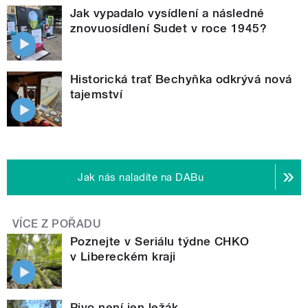
Jak vypadalo vysídlení a následné
znovuosídlení Sudet v roce 1945?
Historická trať Bechyňka odkrývá nová
tajemství
Jak nás naladíte na DABu
VÍCE Z POŘADU
Poznejte v Seriálu týdne CHKO
v Libereckém kraji
Pivo není jen ležák