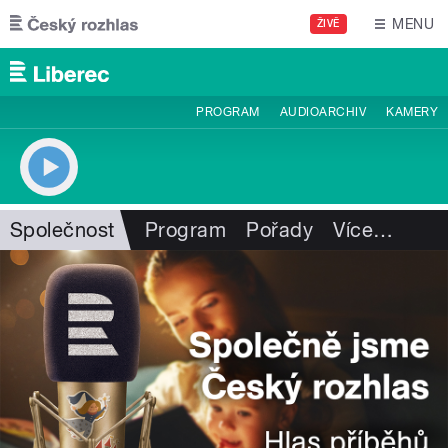
Přejít k hlavnímu obsahu
MENU
ŽIVĚ
PROGRAM
AUDIOARCHIV
KAMERY
Společnost
Program
Pořady
Více
…