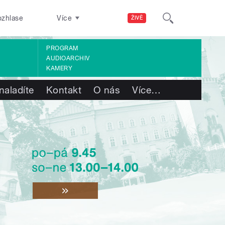
ozhlase
Více
ŽIVĚ
PROGRAM
AUDIOARCHIV
KAMERY
naladíte
Kontakt
O nás
Více
…