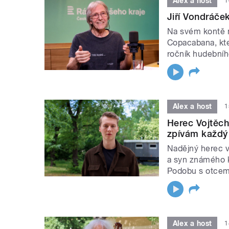
Alex a host
1
Jiří Vondráče
Na svém kontě 
Copacabana, kter
ročník hudebního
Alex a host
1
Herec Vojtěch
zpívám každý
Nadějný herec v 
a syn známého 
Podobu s otcem b
Alex a host
1