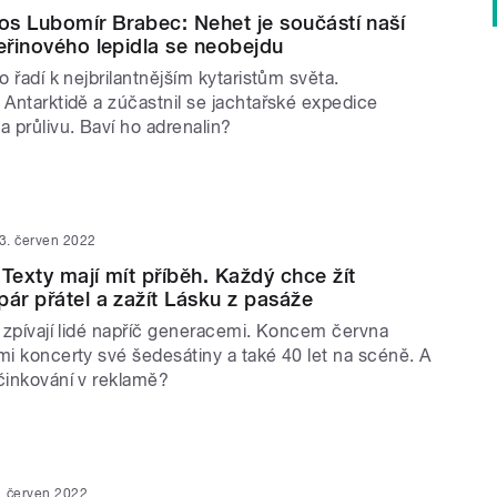
uos Lubomír Brabec: Nehet je součástí naší
teřinového lepidla se neobejdu
o řadí k nejbrilantnějším kytaristům světa.
 Antarktidě a zúčastnil se jachtařské expedice
a průlivu. Baví ho adrenalin?
3. červen 2022
 Texty mají mít příběh. Každý chce žít
pár přátel a zažít Lásku z pasáže
a zpívají lidé napříč generacemi. Koncem června
mi koncerty své šedesátiny a také 40 let na scéně. A
účinkování v reklamě?
. červen 2022