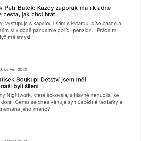
k Petr Batěk: Každý záporák má i kladné
e cesta, jak chci hrát
le, vystupuje s kapelou i sám s kytarou, píše básně a
hém si v době pandemie pořídil penzion. „Práce mi
dyž má smysl.“
0. červen 2022
ntišek Soukup: Dětství jsem měl
naši byli šílení
ny Nightwork, která šokovala, a hlavně nenudila, se
klonil. Čemu se dnes věnuje syn úspěšné textařky a
 znamená jeho jméno?