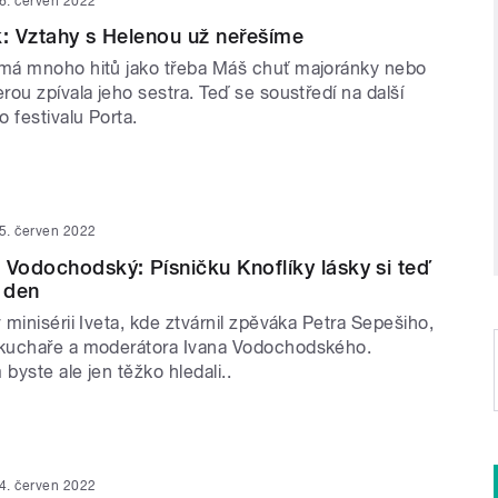
6. červen 2022
k: Vztahy s Helenou už neřešíme
má mnoho hitů jako třeba Máš chuť majoránky nebo
ou zpívala jeho sestra. Teď se soustředí na další
 festivalu Porta.
5. červen 2022
 Vodochodský: Písničku Knoflíky lásky si teď
 den
minisérii Iveta, kde ztvárnil zpěváka Petra Sepešiho,
kuchaře a moderátora Ivana Vodochodského.
yste ale jen těžko hledali..
4. červen 2022