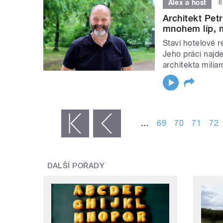
Alex a host
6
Architekt Pet
mnohem líp, m
Staví hotelové r
Jeho práci najd
architekta miliar
STRÁNKY
…
69
70
71
72
« první
‹ předchozí
DALŠÍ POŘADY