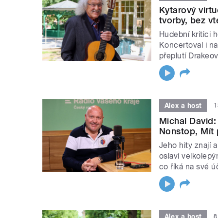
Kytarový virt
tvorby, bez v
Hudební kritici h
Koncertoval i na
přeplutí Drakeov
Alex a host
1
Michal David:
Nonstop, Mít 
Jeho hity znají 
oslaví velkolepý
co říká na své 
Alex a host
8