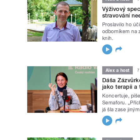
Výživový spec
stravování ne
Proslavilo ho úč
odborníkem na z
knih.
Alex a host
7
Dáša Zázvůrk
jako terapii a
Koncertuje, píše
Semaforu. „Přích
já šla zase jin