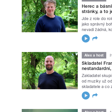
Herec a básní
stránky, a to j
Jde z role do ro
jako správný bo
nevadí žádná, k
Alex a host
2
Skladatel Fra
nestandardní, 
Zakladatel skupi
od muziky už od
skladatele a co