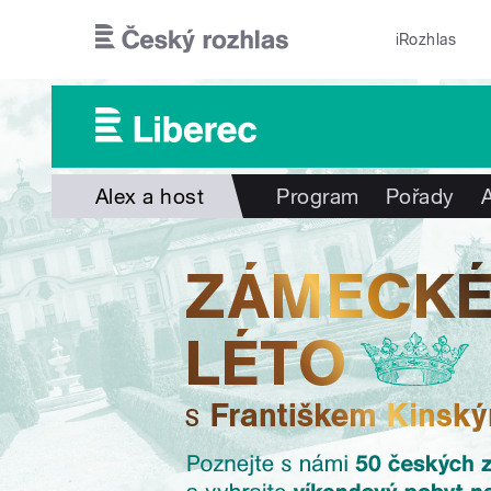
Přejít k hlavnímu obsahu
iRozhlas
Alex a host
Program
Pořady