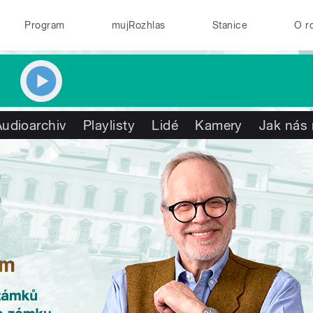
Program
mujRozhlas
Stanice
O r
Audioarchiv
Playlisty
Lidé
Kamery
Jak nás 