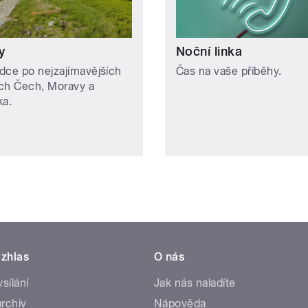
y
Noční linka
dce po nejzajímavějších
Čas na vaše příběhy.
ch Čech, Moravy a
ka.
zhlas
O nás
ysílání
Jak nás naladíte
rchiv
Nápověda