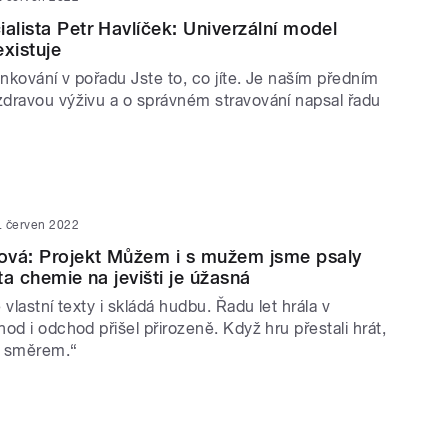
ialista Petr Havlíček: Univerzální model
existuje
inkování v pořadu Jste to, co jíte. Je naším předním
dravou výživu a o správném stravování napsal řadu
. červen 2022
ová: Projekt Můžem i s mužem jsme psaly
 ta chemie na jevišti je úžasná
 vlastní texty i skládá hudbu. Řadu let hrála v
od i odchod přišel přirozeně. Když hru přestali hrát,
ým směrem.“