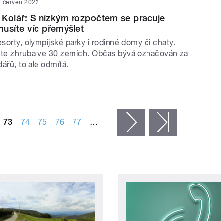
. červen 2022
r Kolář: S nízkým rozpočtem se pracuje
usíte víc přemýšlet
esorty, olympijské parky i rodinné domy či chaty.
ete zhruba ve 30 zemích. Občas bývá označován za
dářů, to ale odmítá.
73
74
75
76
77
…
následující ›
poslední »