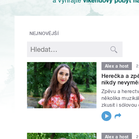
NEJNOVĚJŠÍ
Alex a host
2
Herečka a zpě
nikdy nevyměn
Zpěvu a herectví
několika muzikál
zkusit i sólovou
Alex a host
2