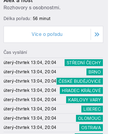
Alex a host
Rozhovory s osobnostmi.
Délka pořadu:
56 minut
Více o pořadu
Čas vysílání
úterý-čtvrtek 13:04, 20:04
STŘEDNÍ ČECHY
úterý-čtvrtek 13:04, 20:04
BRNO
úterý-čtvrtek 13:04, 20:04
ČESKÉ BUDĚJOVICE
úterý-čtvrtek 13:04, 20:04
HRADEC KRÁLOVÉ
úterý-čtvrtek 13:04, 20:04
KARLOVY VARY
úterý-čtvrtek 13:04, 20:04
LIBEREC
úterý-čtvrtek 13:04, 20:04
OLOMOUC
úterý-čtvrtek 13:04, 20:04
OSTRAVA