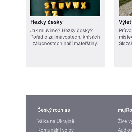
Hezky česky
Výlet
Jak mluvíme? Hezky česky?
Průvo
Pořad o zajímavostech, krásách
míste
i záludnostech naší mateřštiny.
Slezs
Český rozhlas
mujRo
Válka na Ukrajině
Živé v
Komunální volby
Audioa