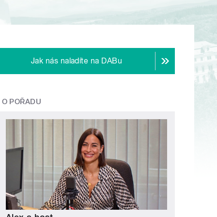
Jak nás naladíte na DABu
O POŘADU