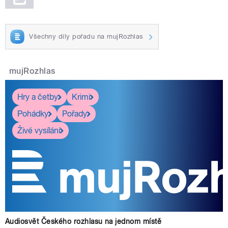
Všechny díly pořadu na mujRozhlas
mujRozhlas
Hry a četby
Krimi
Pohádky
Pořady
Živé vysílání
Audiosvět Českého rozhlasu na jednom místě