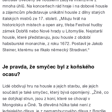
mnoha úhlů. Na koncertech rád hraje i na dobové housle
a zájemcům představuje unikátní housle z dílny starých
italských mistrů ze 17. století. „Miluju hrát na
historických místech a open airy, třeba Festival hudby
zámek Dobříš nebo Nové hrady u Litomyšle. Nejstarší
housle, které představuju, jsou housle z období
habsburské monarchie, z roku 1672. Postavil je Jakob
Steiner, kterému se říkalo německý Stradivari.“
Je pravda, že smyčec byl z koňského
ocasu?
Lidé obdivují hru na housle a jejich stavbu, ale jejich
součástí je také smyčec, který bývá opomíjený. „Žíně, co
se dotýkají strun, jsou z koní, které se chovají v
Mongolsku a Číně. Ta dřevěná hůlka také není z
ledajakého dřeva, je z pernambucového dřeva z Brazílie,