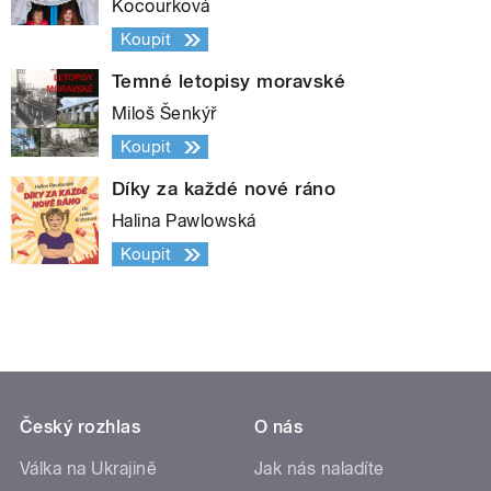
Kocourková
Koupit
Temné letopisy moravské
Miloš Šenkýř
Koupit
Díky za každé nové ráno
Halina Pawlowská
Koupit
Český rozhlas
O nás
Válka na Ukrajině
Jak nás naladíte