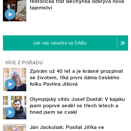
Historická trať Bechyňka odkrývá nová
tajemství
Jak nás naladíte na DABu
VÍCE Z POŘADU
Zpívám už 40 let a je krásné prozpívat
se životem, říká první dáma českého
folku Pavlína Jíšová
Olympijský vítěz Josef Dostál: V kajaku
jsem poprvé seděl ve třech letech a
hned jsem se cvakl
Ján Jackuliak: Posílat Jiříka ve