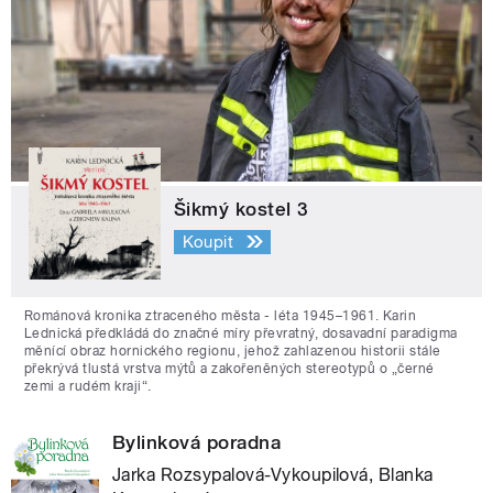
Šikmý kostel 3
Koupit
Románová kronika ztraceného města - léta 1945–1961. Karin
Lednická předkládá do značné míry převratný, dosavadní paradigma
měnící obraz hornického regionu, jehož zahlazenou historii stále
překrývá tlustá vrstva mýtů a zakořeněných stereotypů o „černé
zemi a rudém kraji“.
Bylinková poradna
Jarka Rozsypalová-Vykoupilová, Blanka