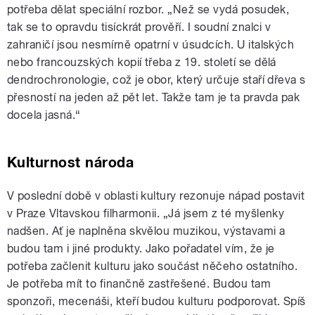
potřeba dělat speciální rozbor. „Než se vydá posudek,
tak se to opravdu tisíckrát prověří. I soudní znalci v
zahraničí jsou nesmírně opatrní v úsudcích. U italských
nebo francouzských kopií třeba z 19. století se dělá
dendrochronologie, což je obor, který určuje staří dřeva s
přesností na jeden až pět let. Takže tam je ta pravda pak
docela jasná.“
Kulturnost národa
V poslední době v oblasti kultury rezonuje nápad postavit
v Praze Vltavskou filharmonii. „Já jsem z té myšlenky
nadšen. Ať je naplněna skvělou muzikou, výstavami a
budou tam i jiné produkty. Jako pořadatel vím, že je
potřeba začlenit kulturu jako součást něčeho ostatního.
Je potřeba mít to finančně zastřešené. Budou tam
sponzoři, mecenáši, kteří budou kulturu podporovat. Spíš