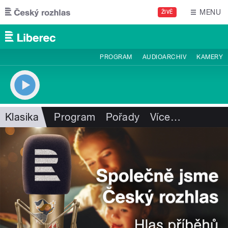
Přejít k hlavnímu obsahu
MENU
ŽIVĚ
PROGRAM
AUDIOARCHIV
KAMERY
Klasika
Program
Pořady
Více
…