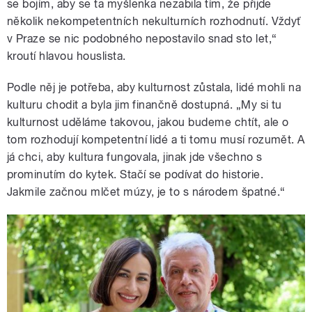
se bojím, aby se ta myšlenka nezabila tím, že přijde
několik nekompetentních nekulturních rozhodnutí. Vždyť
v Praze se nic podobného nepostavilo snad sto let,“
kroutí hlavou houslista.
Podle něj je potřeba, aby kulturnost zůstala, lidé mohli na
kulturu chodit a byla jim finančně dostupná. „My si tu
kulturnost uděláme takovou, jakou budeme chtít, ale o
tom rozhodují kompetentní lidé a ti tomu musí rozumět. A
já chci, aby kultura fungovala, jinak jde všechno s
prominutím do kytek. Stačí se podívat do historie.
Jakmile začnou mlčet múzy, je to s národem špatné.“