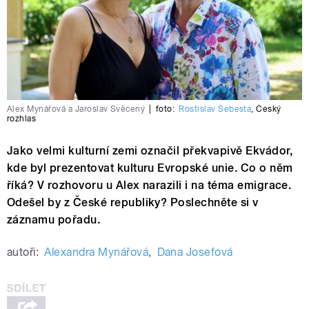
Alex Mynářová a Jaroslav Svěcený
|
foto:
Rostislav Šebesta
,
Český
rozhlas
Jako velmi kulturní zemi označil překvapivě Ekvádor,
kde byl prezentovat kulturu Evropské unie. Co o něm
říká? V rozhovoru u Alex narazili i na téma emigrace.
Odešel by z České republiky? Poslechněte si v
záznamu pořadu.
autoři:
Alexandra Mynářová
,
Dana Josefová