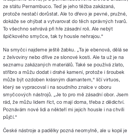
ze státu Pernambuco. Teď je jeho těžba zakázaná,
protože nestačí dorůstat. Ale to dřevo je pevné, pružné,
dokáže se ohýbat a vytvarovat do těch správných tvarů.
To všechno sehrává při hře zásadní roli. Ale nebýt
špičkového smyčce, tak ty housle nehrajou.“
Na smyčci najdeme ještě žabku. „Ta je ebenová, dělá se
z želvoviny nebo dříve ze slonové kosti. Ale ta už je na
seznamu zakázaných materiálů. Také se používá zlato,
stříbro a můžu dodat i drahé kamení, protože i šroubek
může být ozdoben krásným diamantem,“ líčí virtuos,
který se vypracoval i na soudního znalce v oboru
smyčcových nástrojů. „Je to pro mě zásadní obor. Jsem
rád, že můžu lidem říct, co mají doma, třeba z dědictví.
Poznávám nové lidi a někteří mi jejich housle i na chvíli
půjčí.“
České nástroje a padělky pozná neomylně, ale u kopií je