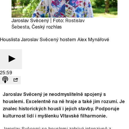
Jaroslav Svěcený | Foto:
Rostislav
Šebesta
, Český rozhlas
Houslista Jaroslav Svěcený hostem Alex Mynářové
25:59
Jaroslav Svěcený je neodmyslitelně spojený s
houslemi. Excelentně na ně hraje a také jim rozumí. Je
znalec historických houslí i jejich stavby. Podporuje
kulturnost lidí i myšlenku Vltavské filharmonie.
Jaroslav Svěcený se houslemi zabývá intenzivně z