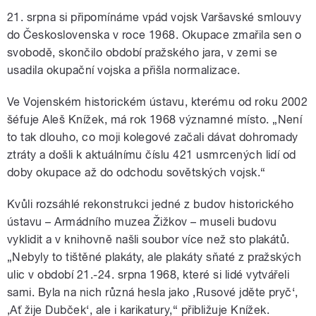
21. srpna si připomínáme vpád vojsk Varšavské smlouvy
do Československa v roce 1968. Okupace zmařila sen o
svobodě, skončilo období pražského jara, v zemi se
usadila okupační vojska a přišla normalizace.
Ve Vojenském historickém ústavu, kterému od roku 2002
šéfuje Aleš Knížek, má rok 1968 významné místo. „Není
to tak dlouho, co moji kolegové začali dávat dohromady
ztráty a došli k aktuálnímu číslu 421 usmrcených lidí od
doby okupace až do odchodu sovětských vojsk.“
Kvůli rozsáhlé rekonstrukci jedné z budov historického
ústavu – Armádního muzea Žižkov – museli budovu
vyklidit a v knihovně našli soubor více než sto plakátů.
„Nebyly to tištěné plakáty, ale plakáty sňaté z pražských
ulic v období 21.-24. srpna 1968, které si lidé vytvářeli
sami. Byla na nich různá hesla jako ‚Rusové jděte pryč‘,
‚Ať žije Dubček‘, ale i karikatury,“ přibližuje Knížek.