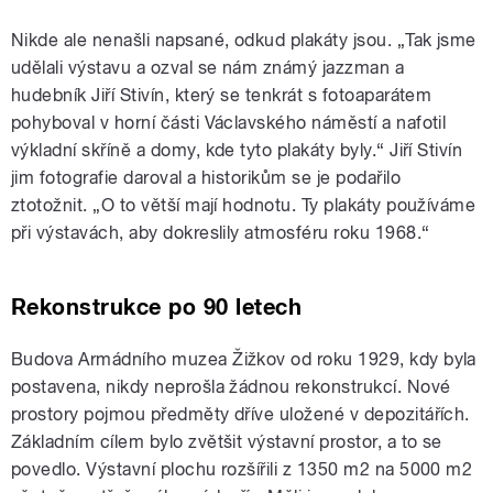
Nikde ale nenašli napsané, odkud plakáty jsou. „Tak jsme
udělali výstavu a ozval se nám známý jazzman a
hudebník Jiří Stivín, který se tenkrát s fotoaparátem
pohyboval v horní části Václavského náměstí a nafotil
výkladní skříně a domy, kde tyto plakáty byly.“ Jiří Stivín
jim fotografie daroval a historikům se je podařilo
ztotožnit. „O to větší mají hodnotu. Ty plakáty používáme
při výstavách, aby dokreslily atmosféru roku 1968.“
Rekonstrukce po 90 letech
Budova Armádního muzea Žižkov od roku 1929, kdy byla
postavena, nikdy neprošla žádnou rekonstrukcí. Nové
prostory pojmou předměty dříve uložené v depozitářích.
Základním cílem bylo zvětšit výstavní prostor, a to se
povedlo. Výstavní plochu rozšířili z 1350 m2 na 5000 m2