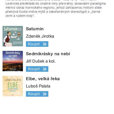
Lednická předkládá do značné míry převratný, dosavadní paradigma
měnící obraz hornického regionu, jehož zahlazenou historii stále
překrývá tlustá vrstva mýtů a zakořeněných stereotypů o „černé
zemi a rudém kraji“.
Saturnin
Zdeněk Jirotka
Koupit
Sedmikrásky na nebi
Jiří Dušek a kol.
Koupit
Elbe, velká řeka
Luboš Palata
Koupit