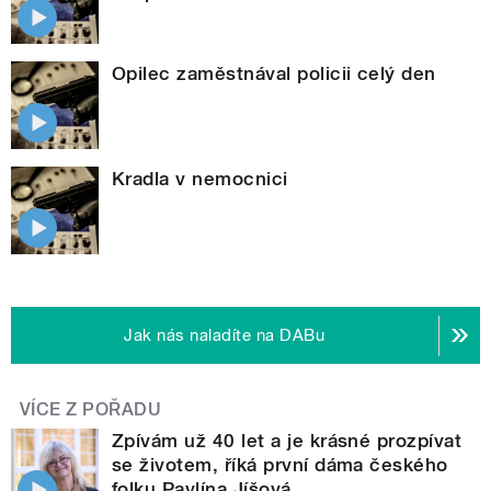
Opilec zaměstnával policii celý den
Kradla v nemocnici
Jak nás naladíte na DABu
VÍCE Z POŘADU
Zpívám už 40 let a je krásné prozpívat
se životem, říká první dáma českého
folku Pavlína Jíšová