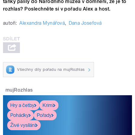
tanky pálily do Národního muzea v domnění, že je to
rozhlas? Poslechněte si v pořadu Alex a host.
autoři:
Alexandra Mynářová
,
Dana Josefová
Všechny díly pořadu na mujRozhlas
mujRozhlas
Hry a četby
Krimi
Pohádky
Pořady
Živé vysílání