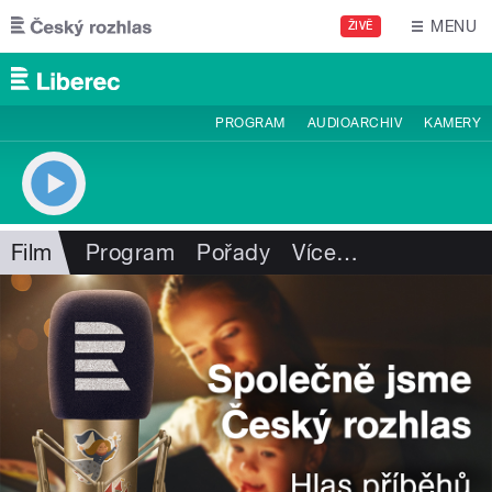
Přejít k hlavnímu obsahu
MENU
ŽIVĚ
PROGRAM
AUDIOARCHIV
KAMERY
Film
Program
Pořady
Více
…