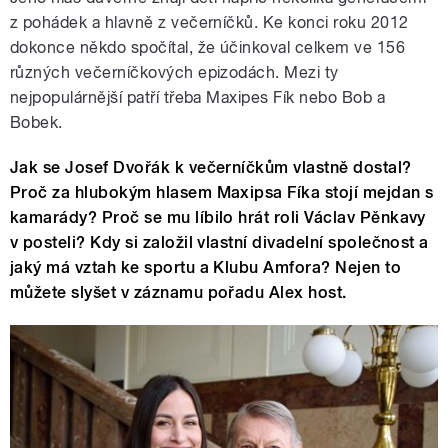
z pohádek a hlavně z večerníčků. Ke konci roku 2012
dokonce někdo spočítal, že účinkoval celkem ve 156
různých večerníčkových epizodách. Mezi ty
nejpopulárnější patří třeba Maxipes Fík nebo Bob a
Bobek.
Jak se Josef Dvořák k večerníčkům vlastně dostal?
Proč za hlubokým hlasem Maxipsa Fíka stojí mejdan s
kamarády? Proč se mu líbilo hrát roli Václav Pěnkavy
v posteli? Kdy si založil vlastní divadelní společnost a
jaký má vztah ke sportu a Klubu Amfora? Nejen to
můžete slyšet v záznamu pořadu Alex host.