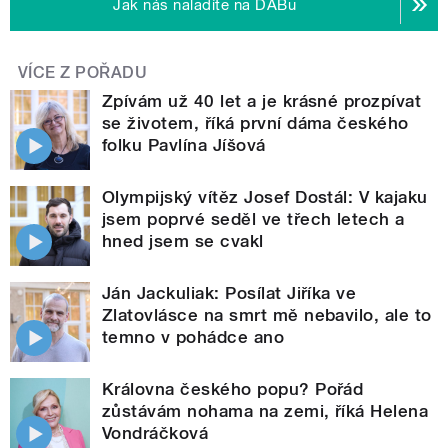
Jak nás naladíte na DABu
VÍCE Z POŘADU
Zpívám už 40 let a je krásné prozpívat
se životem, říká první dáma českého
folku Pavlína Jíšová
Olympijský vítěz Josef Dostál: V kajaku
jsem poprvé seděl ve třech letech a
hned jsem se cvakl
Ján Jackuliak: Posílat Jiříka ve
Zlatovlásce na smrt mě nebavilo, ale to
temno v pohádce ano
Královna českého popu? Pořád
zůstávám nohama na zemi, říká Helena
Vondráčková