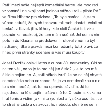
Patří mezi naše nejlepší komediální herce, ale moc rád
vzpomíná i na svoji snad jedinou vážnou roli - pilota RAF
ve filmu Hřbitov pro cizince. „To byla paráda. Já jsem
vůbec netušil, že bych takovou roli mohl dostat. Volali mi
tenkrát z Kavek (Kavčí hory, kde sídlí České televize -
poznámka redakce), že tam mám scénář. Jel sem s ním
potom do Kladna na představení, listoval v něm a byl
nadšenej. Stará pravda mezi komedianty totiž praví, že
hned první stránky scénáře si vás musí koupit.“
Josef Dvořák oslavil letos v dubnu 80. narozeniny. Cítí se
na ten věk, nebo je to pro něj jen číslo? „Je to pro mě
číslo a cejtím ho. A jestli někdo tvrdí, že se na něj chystá
osmdesátka nebo dokonce, že je za osmdesátkou a nic
to s ním nedělá, tak to mu opravdu závidím. Já to
najednou na těle cejtím a štve mě to. Chodím s klukama
hrát tenis a vidím, jak mi ta rychlost a fyzička odchází. Je
to strašný číslo a oslavovat ho nebudu, stejně nejsem