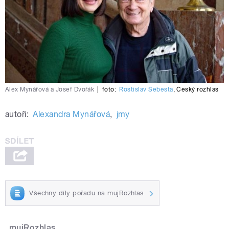
Alex Mynářová a Josef Dvořák
|
foto:
Rostislav Šebesta
,
Český rozhlas
autoři:
Alexandra Mynářová
,
jmy
Všechny díly pořadu na mujRozhlas
mujRozhlas