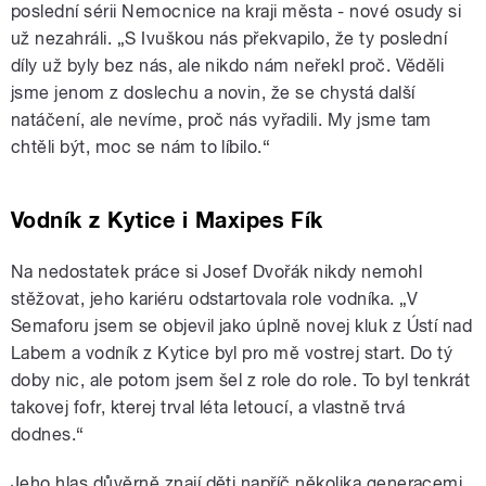
poslední sérii Nemocnice na kraji města - nové osudy si
už nezahráli. „S Ivuškou nás překvapilo, že ty poslední
díly už byly bez nás, ale nikdo nám neřekl proč. Věděli
jsme jenom z doslechu a novin, že se chystá další
natáčení, ale nevíme, proč nás vyřadili. My jsme tam
chtěli být, moc se nám to líbilo.“
Vodník z Kytice i Maxipes Fík
Na nedostatek práce si Josef Dvořák nikdy nemohl
stěžovat, jeho kariéru odstartovala role vodníka. „V
Semaforu jsem se objevil jako úplně novej kluk z Ústí nad
Labem a vodník z Kytice byl pro mě vostrej start. Do tý
doby nic, ale potom jsem šel z role do role. To byl tenkrát
takovej fofr, kterej trval léta letoucí, a vlastně trvá
dodnes.“
Jeho hlas důvěrně znají děti napříč několika generacemi