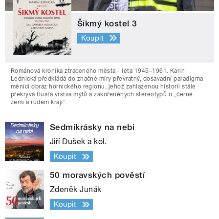
Šikmý kostel 3
Koupit
Románová kronika ztraceného města - léta 1945–1961. Karin
Lednická předkládá do značné míry převratný, dosavadní paradigma
měnící obraz hornického regionu, jehož zahlazenou historii stále
překrývá tlustá vrstva mýtů a zakořeněných stereotypů o „černé
zemi a rudém kraji“.
Sedmikrásky na nebi
Jiří Dušek a kol.
Koupit
50 moravských pověstí
Zdeněk Junák
Koupit