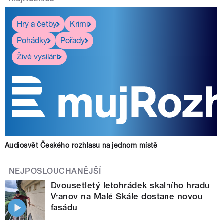
Hry a četby
Krimi
Pohádky
Pořady
Živé vysílání
Audiosvět Českého rozhlasu na jednom místě
NEJPOSLOUCHANĚJŠÍ
Dvousetletý letohrádek skalního hradu
Vranov na Malé Skále dostane novou
fasádu