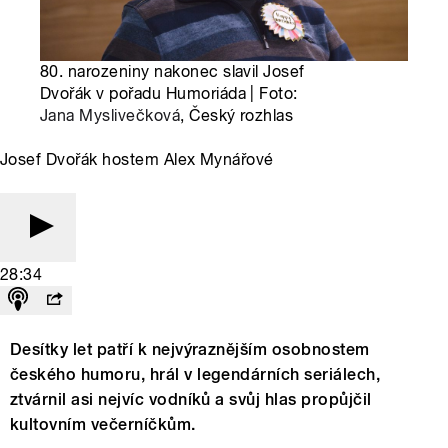
80. narozeniny nakonec slavil Josef
Dvořák v pořadu Humoriáda | Foto:
Jana Myslivečková
, Český rozhlas
Josef Dvořák hostem Alex Mynářové
28:34
Desítky let patří k nejvýraznějším osobnostem
českého humoru, hrál v legendárních seriálech,
ztvárnil asi nejvíc vodníků a svůj hlas propůjčil
kultovním večerníčkům.