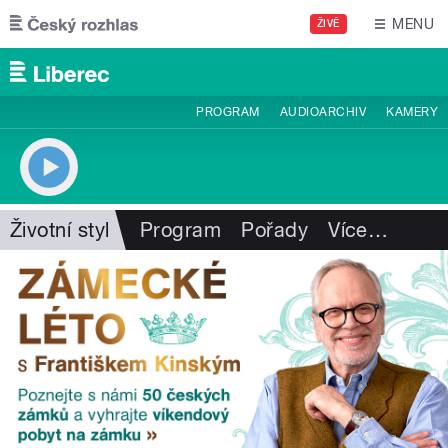
Přejít k hlavnímu obsahu
MENU
ŽIVĚ
PROGRAM
AUDIOARCHIV
KAMERY
Životní styl
Program
Pořady
Více
…