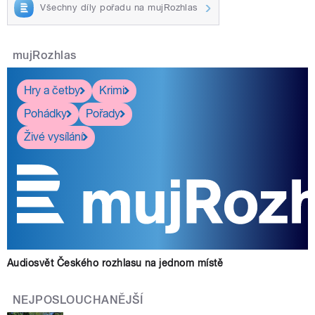
Všechny díly pořadu na mujRozhlas
mujRozhlas
Hry a četby
Krimi
Pohádky
Pořady
Živé vysílání
Audiosvět Českého rozhlasu na jednom místě
NEJPOSLOUCHANĚJŠÍ