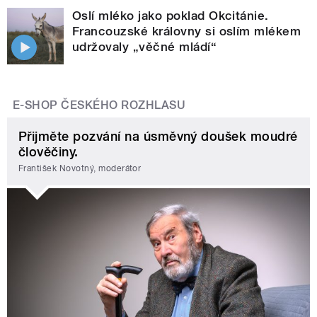
Oslí mléko jako poklad Okcitánie.
Francouzské královny si oslím mlékem
udržovaly „věčné mládí“
E-SHOP ČESKÉHO ROZHLASU
Přijměte pozvání na úsměvný doušek moudré
člověčiny.
František Novotný, moderátor