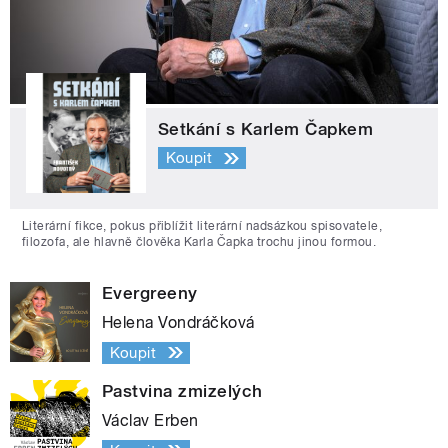
Setkání s Karlem Čapkem
Koupit
Literární fikce, pokus přiblížit literární nadsázkou spisovatele,
filozofa, ale hlavně člověka Karla Čapka trochu jinou formou.
Evergreeny
Helena Vondráčková
Koupit
Pastvina zmizelých
Václav Erben