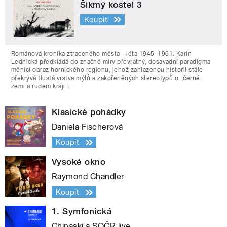
Šikmý kostel 3
Koupit
Románová kronika ztraceného města - léta 1945–1961. Karin
Lednická předkládá do značné míry převratný, dosavadní paradigma
měnící obraz hornického regionu, jehož zahlazenou historii stále
překrývá tlustá vrstva mýtů a zakořeněných stereotypů o „černé
zemi a rudém kraji“.
Klasické pohádky
Daniela Fischerová
Koupit
Vysoké okno
Raymond Chandler
Koupit
1. Symfonická
Chinaski a SOČR live