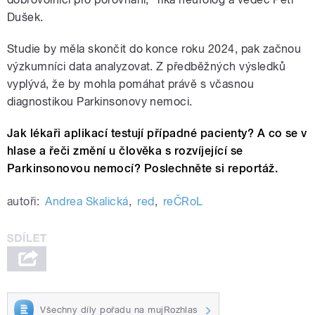
Dušek.
Studie by měla skončit do konce roku 2024, pak začnou
výzkumníci data analyzovat. Z předběžných výsledků
vyplývá, že by mohla pomáhat právě s včasnou
diagnostikou Parkinsonovy nemoci.
Jak lékaři aplikací testují případné pacienty? A co se v
hlase a řeči změní u člověka s rozvíjející se
Parkinsonovou nemocí? Poslechněte si reportáž.
autoři:
Andrea Skalická
,
red
,
reČRoL
Všechny díly pořadu na mujRozhlas