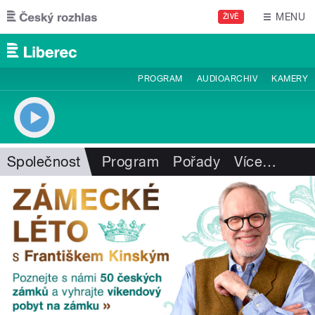
Přejít k hlavnímu obsahu
MENU
ŽIVĚ
PROGRAM
AUDIOARCHIV
KAMERY
Společnost
Program
Pořady
Více
…