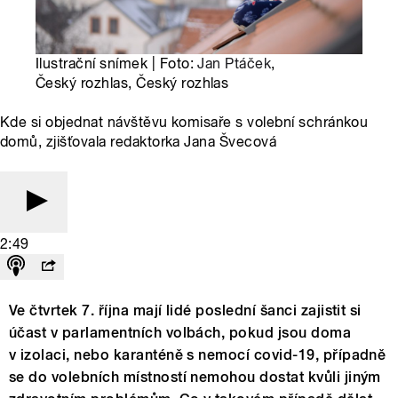
Ilustrační snímek | Foto:
Jan Ptáček
,
Český rozhlas, Český rozhlas
Kde si objednat návštěvu komisaře s volební schránkou
domů, zjišťovala redaktorka Jana Švecová
2:49
Ve čtvrtek 7. října mají lidé poslední šanci zajistit si
účast v parlamentních volbách, pokud jsou doma
v izolaci, nebo karanténě s nemocí covid-19, případně
se do volebních místností nemohou dostat kvůli jiným