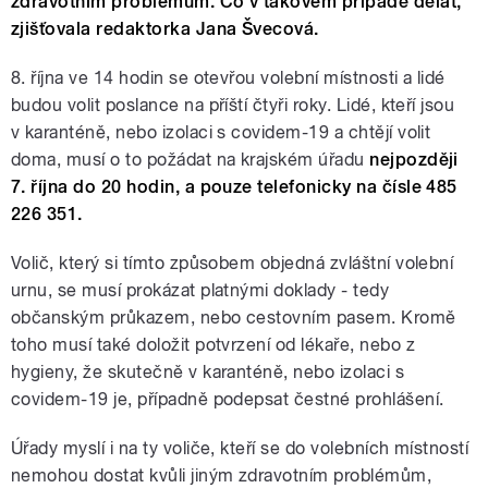
zdravotním problémům. Co v takovém případě dělat,
zjišťovala redaktorka Jana Švecová.
8. října ve 14 hodin se otevřou volební místnosti a lidé
budou volit poslance na příští čtyři roky. Lidé, kteří jsou
v karanténě, nebo izolaci s covidem-19 a chtějí volit
doma, musí o to požádat na krajském úřadu
nejpozději
7. října do 20 hodin, a pouze telefonicky na čísle 485
226 351.
Volič, který si tímto způsobem objedná zvláštní volební
urnu, se musí prokázat platnými doklady - tedy
občanským průkazem, nebo cestovním pasem. Kromě
toho musí také doložit potvrzení od lékaře, nebo z
hygieny, že skutečně v karanténě, nebo izolaci s
covidem-19 je, případně podepsat čestné prohlášení.
Úřady myslí i na ty voliče, kteří se do volebních místností
nemohou dostat kvůli jiným zdravotním problémům,