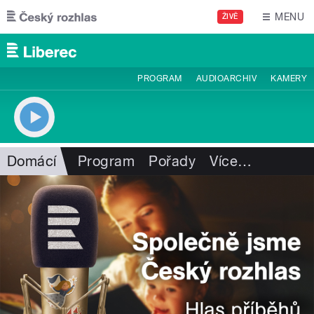
Přejít k hlavnímu obsahu
MENU
ŽIVĚ
PROGRAM
AUDIOARCHIV
KAMERY
Domácí
Program
Pořady
Více
…