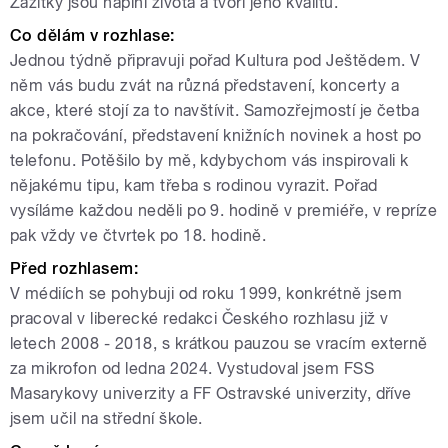
Zážitky jsou náplní života a tvoří jeho kvalitu.
Co dělám v rozhlase:
Jednou týdně připravuji pořad Kultura pod Ještědem. V
něm vás budu zvát na různá představení, koncerty a
akce, které stojí za to navštívit. Samozřejmostí je četba
na pokračování, představení knižních novinek a host po
telefonu. Potěšilo by mě, kdybychom vás inspirovali k
nějakému tipu, kam třeba s rodinou vyrazit. Pořad
vysíláme každou neděli po 9. hodině v premiéře, v repríze
pak vždy ve čtvrtek po 18. hodině.
Před rozhlasem:
V médiích se pohybuji od roku 1999, konkrétně jsem
pracoval v liberecké redakci Českého rozhlasu již v
letech 2008 - 2018, s krátkou pauzou se vracím externě
za mikrofon od ledna 2024. Vystudoval jsem FSS
Masarykovy univerzity a FF Ostravské univerzity, dříve
jsem učil na střední škole
.