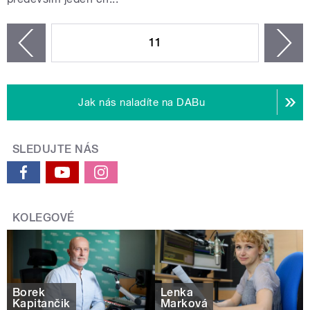
STRÁNKY
11
n
zí
Jak nás naladíte na DABu
SLEDUJTE NÁS
KOLEGOVÉ
Borek
Lenka
Kapitančik
Marková