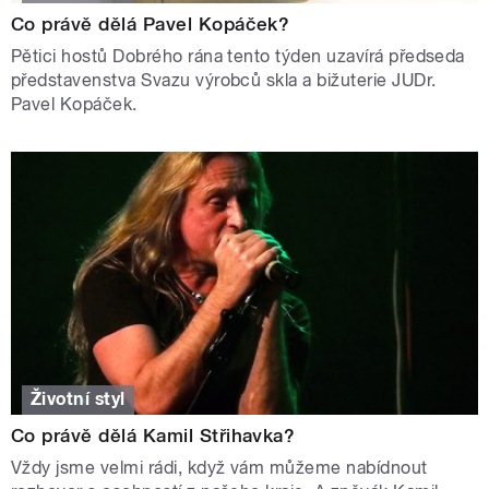
Co právě dělá Pavel Kopáček?
Pětici hostů Dobrého rána tento týden uzavírá předseda
představenstva Svazu výrobců skla a bižuterie JUDr.
Pavel Kopáček.
Životní styl
Co právě dělá Kamil Střihavka?
Vždy jsme velmi rádi, když vám můžeme nabídnout