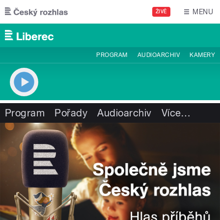
Přejít k hlavnímu obsahu
MENU
ŽIVĚ
PROGRAM
AUDIOARCHIV
KAMERY
Program
Pořady
Audioarchiv
Více
…