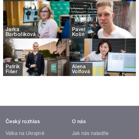
Jarka
Pavel
Barboříková
Kolín
Patrik
Alena
Fišer
Volfová
Český rozhlas
O nás
Válka na Ukrajině
Jak nás naladíte