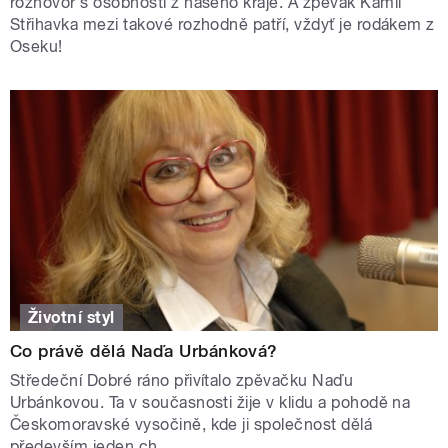
rozhovor s osobností z našeho kraje. A zpěvák Kamil
Střihavka mezi takové rozhodně patří, vždyť je rodákem z
Oseku!
Životní styl
Co právě dělá Naďa Urbánková?
Středeční Dobré ráno přivítalo zpěvačku Naďu
Urbánkovou. Ta v současnosti žije v klidu a pohodě na
Českomoravské vysočině, kde ji společnost dělá
především jeden ch...