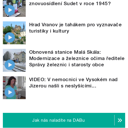
znovuosídlení Sudet v roce 1945?
Hrad Vranov je tahákem pro vyznavače
turistiky i kultury
Obnovená stanice Malá Skála:
Modernizace a železnice očima ředitele
Správy železnic i starosty obce
VIDEO: V nemocnici ve Vysokém nad
Jizerou našli s neslyšícími...
Jak nás naladíte na DABu