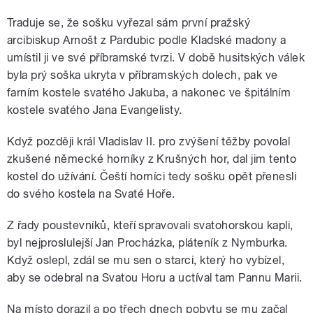
Traduje se, že sošku vyřezal sám první pražský
arcibiskup Arnošt z Pardubic podle Kladské madony a
umístil ji ve své příbramské tvrzi. V době husitských válek
byla prý soška ukryta v příbramských dolech, pak ve
farním kostele svatého Jakuba, a nakonec ve špitálním
kostele svatého Jana Evangelisty.
Když později král Vladislav II. pro zvýšení těžby povolal
zkušené německé horníky z Krušných hor, dal jim tento
kostel do užívání. Čeští horníci tedy sošku opět přenesli
do svého kostela na Svaté Hoře.
Z řady poustevníků, kteří spravovali svatohorskou kapli,
byl nejproslulejší Jan Procházka, pláteník z Nymburka.
Když oslepl, zdál se mu sen o starci, který ho vybízel,
aby se odebral na Svatou Horu a uctíval tam Pannu Marii.
Na místo dorazil a po třech dnech pobytu se mu začal