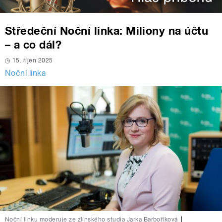
Středeční Noční linka: Miliony na účtu
– a co dál?
15. říjen 2025
Noční linka
Noční linku moderuje ze zlínského studia Jarka Barboříková
|