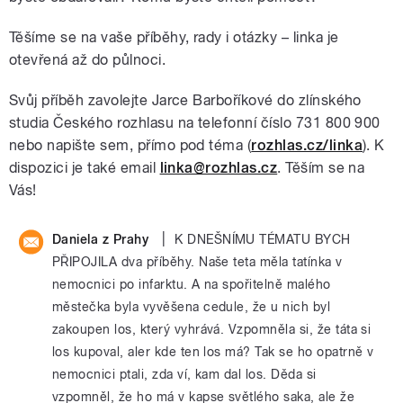
Těšíme se na vaše příběhy, rady i otázky – linka je
otevřená až do půlnoci.
Svůj příběh zavolejte Jarce Barboříkové do zlínského
studia Českého rozhlasu na telefonní číslo 731 800 900
nebo napište sem, přímo pod téma (
rozhlas.cz/linka
). K
dispozici je také email
linka@rozhlas.cz
. Těším se na
Vás!
|
Daniela z Prahy
K DNEŠNÍMU TÉMATU BYCH
PŘIPOJILA dva příběhy. Naše teta měla tatínka v
nemocnici po infarktu. A na spořitelně malého
městečka byla vyvěšena cedule, že u nich byl
zakoupen los, který vyhrává. Vzpomněla si, že táta si
los kupoval, aler kde ten los má? Tak se ho opatrně v
nemocnici ptali, zda ví, kam dal los. Děda si
vzpomněl, že ho má v kapse světlého saka, ale že