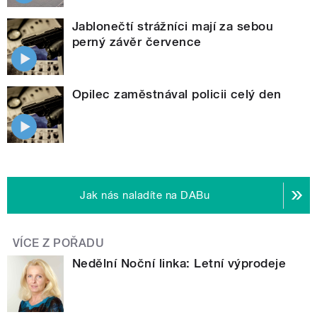
Jablonečtí strážníci mají za sebou
perný závěr července
Opilec zaměstnával policii celý den
Jak nás naladíte na DABu
VÍCE Z POŘADU
Nedělní Noční linka: Letní výprodeje