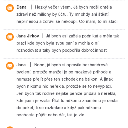
|
Dana
Hezký večer všem. Já bych radši chtěla
zdraví než miliony by účtu. Ty mnohdy ani štěstí
neprinesou a zdravi se nekoupi. Co mam, to mi stačí.
|
Jana Jirkov
Já bych asi začala podnikat a měla tak
práci kde bych byla svou paní s mohla o ní
rozhodovat a taky bych podpořila dobročinnost
|
Jana
Nooo, já bych si opravila bezbariérové
bydlení, protože manžel je po mozkové prihode a
nemuze přejít přes ten schodek na balkon. A jinak
bych nikomu nic neřekla, protože se to nevyplácí.
Jen bych tak rodině nějaké peníze přidala a neřekla,
kde jsem je vzala. Říct to někomu známému je cesta
do pekel, ti se rozkrikne a když pak někomu
nechcete půjčit nebo dát, tak je zle.