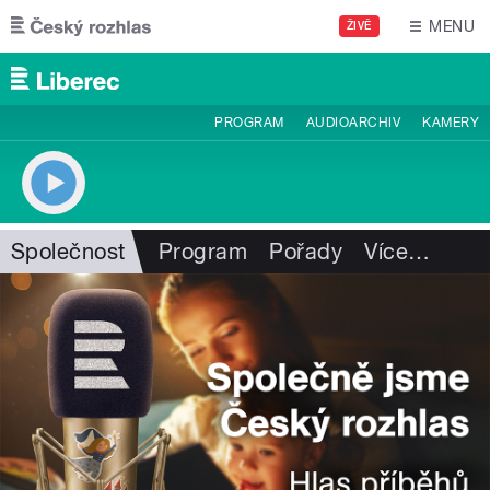
Přejít k hlavnímu obsahu
MENU
ŽIVĚ
PROGRAM
AUDIOARCHIV
KAMERY
Společnost
Program
Pořady
Více
…