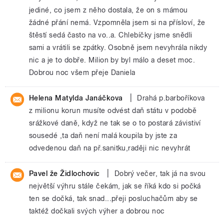
jediné, co jsem z něho dostala, že on s mámou
žádné přání nemá. Vzpomněla jsem si na přísloví, že
štěstí sedá často na vo..a. Chlebíčky jsme snědli
sami a vrátili se zpátky. Osobně jsem nevyhrála nikdy
nic a je to dobře. Milion by byl málo a deset moc.
Dobrou noc všem přeje Daniela
|
Helena Matylda Janáčkova
Drahá p.barboříkova
z milionu korun musíte odvést daň státu v podobě
srážkové daně, když ne tak se o to postará závistiví
sousedé ,ta daň není malá koupila by jste za
odvedenou daň na př.sanitku,raději nic nevyhrát
|
Pavel že Židlochovic
Dobrý večer, tak já na svou
největší výhru stále čekám, jak se říká kdo si počká
ten se dočká, tak snad...přeji posluchačům aby se
taktéž dočkali svých výher a dobrou noc