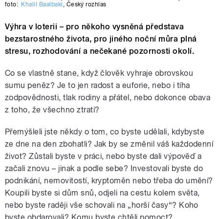
foto:
Khalil Baalbaki
,
Český rozhlas
Výhra v loterii – pro někoho vysněná představa
bezstarostného života, pro jiného noční můra plná
stresu, rozhodování a nečekané pozornosti okolí.
Co se vlastně stane, když člověk vyhraje obrovskou
sumu peněz? Je to jen radost a euforie, nebo i tíha
zodpovědnosti, tlak rodiny a přátel, nebo dokonce obava
z toho, že všechno ztratí?
Přemýšleli jste někdy o tom, co byste udělali, kdybyste
ze dne na den zbohatli? Jak by se změnil váš každodenní
život? Zůstali byste v práci, nebo byste dali výpověď a
začali znovu – jinak a podle sebe? Investovali byste do
podnikání, nemovitostí, kryptoměn nebo třeba do umění?
Koupili byste si dům snů, odjeli na cestu kolem světa,
nebo byste raději vše schovali na „horší časy“? Koho
byste obdarovali? Komu byste chtěli pomoct?