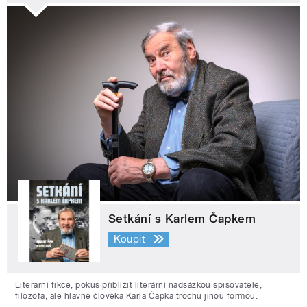
Setkání s Karlem Čapkem
Koupit
Literární fikce, pokus přiblížit literární nadsázkou spisovatele,
filozofa, ale hlavně člověka Karla Čapka trochu jinou formou.