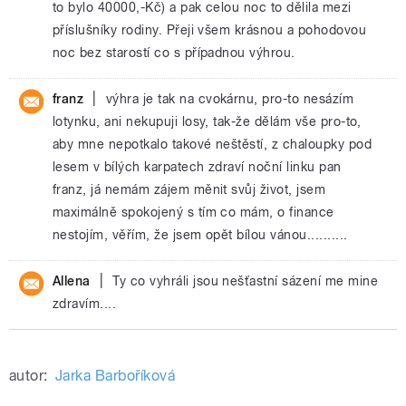
to bylo 40000,-Kč) a pak celou noc to dělila mezi
příslušníky rodiny. Přeji všem krásnou a pohodovou
noc bez starostí co s případnou výhrou.
|
franz
výhra je tak na cvokárnu, pro-to nesázím
lotynku, ani nekupuji losy, tak-že dělám vše pro-to,
aby mne nepotkalo takové neštěstí, z chaloupky pod
lesem v bílých karpatech zdraví noční linku pan
franz, já nemám zájem měnit svůj život, jsem
maximálně spokojený s tím co mám, o finance
nestojím, věřím, že jsem opět bílou vánou..........
|
Allena
Ty co vyhráli jsou nešťastní sázení me mine
zdravím....
autor:
Jarka Barboříková