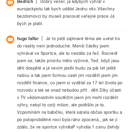
|
Bedřich
Dobrý večer, já kdybych vyhrál v
eurojackpotu tak bych udělal Jednu věc.Všechny
bezdomovci by museli pracovat veřejné práce Já
bych je platil.
|
hugo falfar
Je to jistě zajímavé téma ale uvést ho
do reality není jednoduché. Menší částky jsem
vyhrával ve Sportce, ale to nestálo za řeč. Rozvedl
jsem se, takže prioritu mělo výživné, Teď, když jsou
děti dospělé a já nevím jestlii budu za pár let ještě
našivu a tak jsem formou cash jim rozdělil jsem jim
rozdělil finance, co jsem si vydělal za 17 let života po
rozvodu a tak se snad nebudou přít . děti Díky účasti
v TV vědomostním soutěžím jsem jim mohl rozdělit
výhry, nebyl to celý milion, ale potěšilo je to.
Vzpomínám na babičku, která sázela občas sportku a
po poloprobděné noci byla ráno zpocená,, jak se jí
zdálo, že ve sportce vyhrálaP vyhrála 1.cenu (tehdy