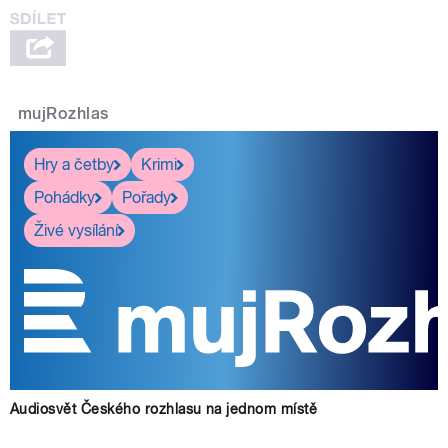
mujRozhlas
Hry a četby
Krimi
Pohádky
Pořady
Živé vysílání
Audiosvět Českého rozhlasu na jednom místě