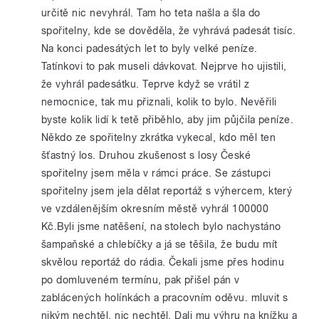
určitě nic nevyhrál. Tam ho teta našla a šla do
spořitelny, kde se dověděla, že vyhrává padesát tisíc.
Na konci padesátých let to byly velké peníze.
Tatínkovi to pak museli dávkovat. Nejprve ho ujistili,
že vyhrál padesátku. Teprve když se vrátil z
nemocnice, tak mu přiznali, kolik to bylo. Nevěřili
byste kolik lidí k tetě přiběhlo, aby jim půjčila peníze.
Někdo ze spořitelny zkrátka vykecal, kdo měl ten
šťastný los. Druhou zkušenost s losy České
spořitelny jsem měla v rámci práce. Se zástupci
spořitelny jsem jela dělat reportáž s výhercem, který
ve vzdálenějším okresním městě vyhrál 100000
Kč.Byli jsme natěšení, na stolech bylo nachystáno
šampaňské a chlebíčky a já se těšila, že budu mít
skvělou reportáž do rádia. Čekali jsme přes hodinu
po domluveném termínu, pak přišel pán v
zablácených holínkách a pracovním oděvu. mluvit s
nikým nechtěl, nic nechtěl. Dali mu výhru na knížku a