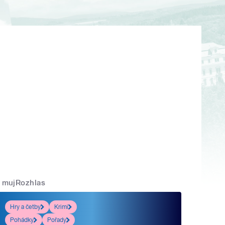
mujRozhlas
Hry a četby
Krimi
Pohádky
Pořady