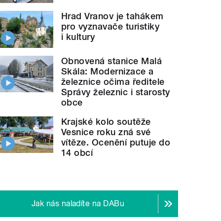
Hrad Vranov je tahákem
pro vyznavače turistiky
i kultury
Obnovená stanice Malá
Skála: Modernizace a
železnice očima ředitele
Správy železnic i starosty
obce
Krajské kolo soutěže
Vesnice roku zná své
vítěze. Ocenění putuje do
14 obcí
Jak nás naladíte na DABu