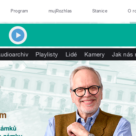
Program
mujRozhlas
Stanice
O r
udioarchiv
Playlisty
Lidé
Kamery
Jak nás 