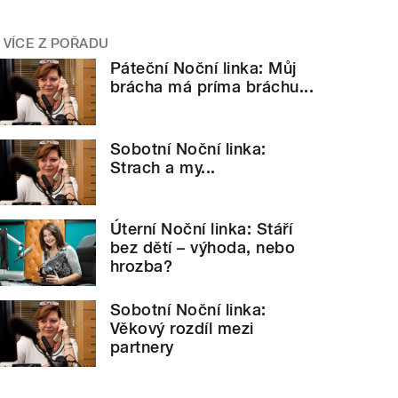
VÍCE Z POŘADU
Páteční Noční linka: Můj
brácha má príma bráchu...
Sobotní Noční linka:
Strach a my...
Úterní Noční linka: Stáří
bez dětí – výhoda, nebo
hrozba?
Sobotní Noční linka:
Věkový rozdíl mezi
partnery