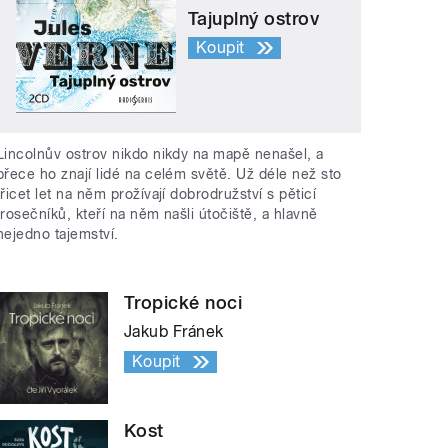
Tajuplný ostrov
Koupit
Lincolnův ostrov nikdo nikdy na mapě nenašel, a
přece ho znají lidé na celém světě. Už déle než sto
třicet let na něm prožívají dobrodružství s pěticí
trosečníků, kteří na něm našli útočiště, a hlavně
nejedno tajemství.
Tropické noci
Jakub Fránek
Koupit
Kost