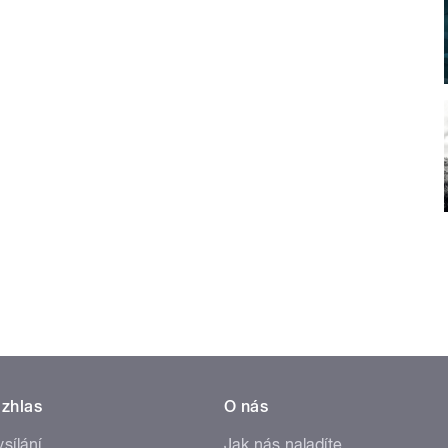
zhlas
O nás
ysílání
Jak nás naladíte