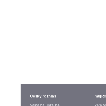
Český rozhlas
mujRo
Válka na Ukrajině
Živé v