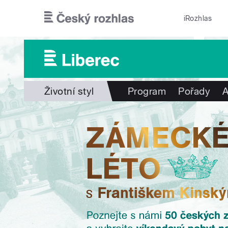
Přejít k hlavnímu obsahu
iRozhlas
Životní styl
Program
Pořady
A