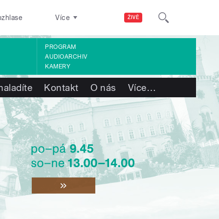
ozhlase
Více
ŽIVĚ
PROGRAM
AUDIOARCHIV
KAMERY
naladíte
Kontakt
O nás
Více
…