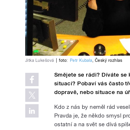
Jitka Lukešová
|
foto:
Petr Kubala
,
Český rozhlas
Smějete se rádi? Díváte se
situací? Pobaví vás často 
dopravě, nebo situace na 
Kdo z nás by neměl rád veselo
Pravda je, že někdo smysl p
ostatní a na svět se dívá spí