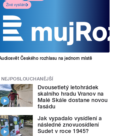
Živé vysílání
Audiosvět Českého rozhlasu na jednom místě
NEJPOSLOUCHANĚJŠÍ
Dvousetletý letohrádek
skalního hradu Vranov na
Malé Skále dostane novou
fasádu
Jak vypadalo vysídlení a
následné znovuosídlení
Sudet v roce 1945?