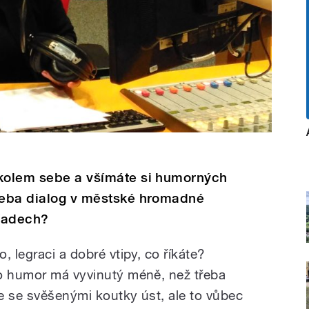
 kolem sebe a všímáte si humorných
třeba dialog v městské hromadné
úřadech?
, legraci a dobré vtipy, co říkáte?
ro humor má vyvinutý méně, než třeba
še se svěšenými koutky úst, ale to vůbec