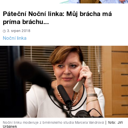
Páteční Noční linka: Můj brácha má
príma bráchu...
3. srpen 2018
Noční linka
Noční linku moderuje z brněnského studia Marcela Vandrová
|
foto:
Jiří
Urbánek