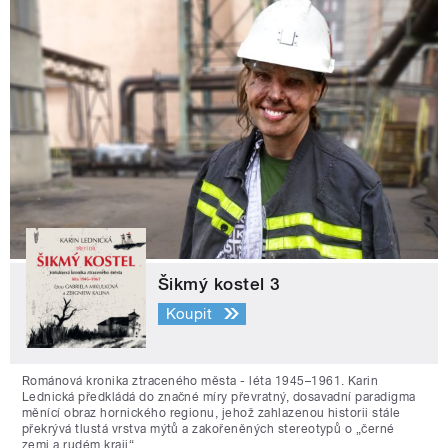
Šikmý kostel 3
Koupit
Románová kronika ztraceného města - léta 1945–1961. Karin
Lednická předkládá do značné míry převratný, dosavadní paradigma
měnící obraz hornického regionu, jehož zahlazenou historii stále
překrývá tlustá vrstva mýtů a zakořeněných stereotypů o „černé
zemi a rudém kraji“.