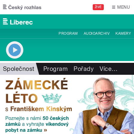
Přejít k hlavnímu obsahu
MENU
ŽIVĚ
PROGRAM
AUDIOARCHIV
KAMERY
Společnost
Program
Pořady
Více
…