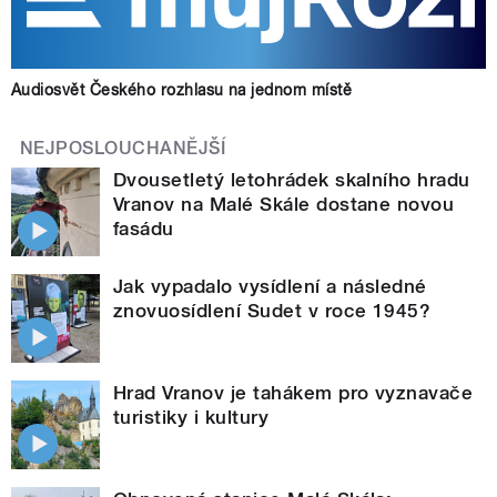
Audiosvět Českého rozhlasu na jednom místě
NEJPOSLOUCHANĚJŠÍ
Dvousetletý letohrádek skalního hradu
Vranov na Malé Skále dostane novou
fasádu
Jak vypadalo vysídlení a následné
znovuosídlení Sudet v roce 1945?
Hrad Vranov je tahákem pro vyznavače
turistiky i kultury