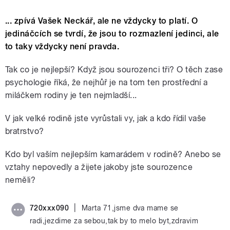
... zpívá Vašek Neckář, ale ne vždycky to platí. O
jedináčcích se tvrdí, že jsou to rozmazlení jedinci, ale
to taky vždycky není pravda.
Tak co je nejlepší? Když jsou sourozenci tři? O těch zase
psychologie říká, že nejhůř je na tom ten prostřední a
miláčkem rodiny je ten nejmladší...
V jak velké rodině jste vyrůstali vy, jak a kdo řídil vaše
bratrstvo?
Kdo byl vaším nejlepším kamarádem v rodině? Anebo se
vztahy nepovedly a žijete jakoby jste sourozence
neměli?
|
720xxx090
Marta 71,jsme dva mame se
radi,jezdime za sebou,tak by to melo byt,zdravim