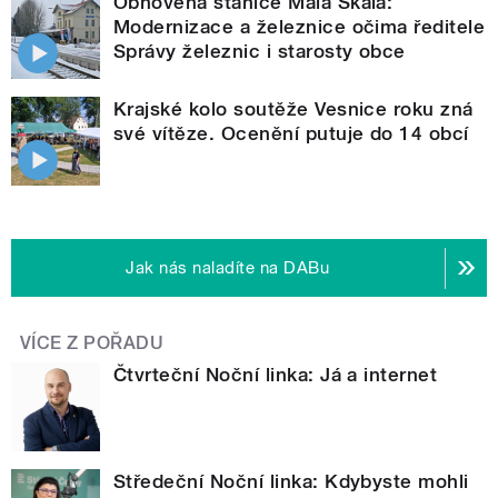
Obnovená stanice Malá Skála:
Modernizace a železnice očima ředitele
Správy železnic i starosty obce
Krajské kolo soutěže Vesnice roku zná
své vítěze. Ocenění putuje do 14 obcí
Jak nás naladíte na DABu
VÍCE Z POŘADU
Čtvrteční Noční linka: Já a internet
Středeční Noční linka: Kdybyste mohli