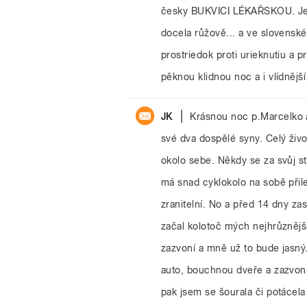
česky BUKVICI LÉKAŘSKOU. Je to
docela růžově... a ve slovenské
prostriedok proti urieknutiu a p
pěknou klidnou noc a i vlídnějš
|
JK
Krásnou noc p.Marcelko a 
své dva dospělé syny. Celý živ
okolo sebe. Někdy se za svůj st
má snad cyklokolo na sobě přilep
zranitelní. No a před 14 dny za
začal kolotoč mých nejhrůznější
zazvoní a mně už to bude jasný.
auto, bouchnou dveře a zazvoní
pak jsem se šourala či potácela 