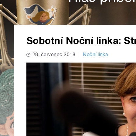
Sobotní Noční linka: St
28. červenec 2018
Noční linka