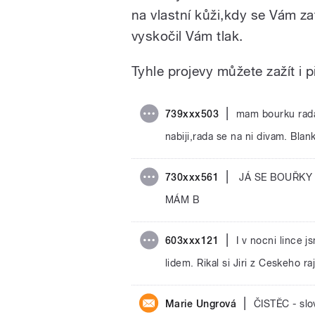
na vlastní kůži,kdy se Vám zata
vyskočil Vám tlak.
Tyhle projevy můžete zažít i 
|
739xxx503
mam bourku rada
nabiji,rada se na ni divam. Blan
|
730xxx561
JÁ SE BOUŘKY 
MÁM B
|
603xxx121
I v nocni lince 
lidem. Rikal si Jiri z Ceskeho ra
|
Marie Ungrová
ČISTĚC - sl