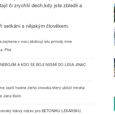
jil či zrychlil dech,kdy jste zbledli a
při setkání s nějakým člověkem.
.zejmena v noci,obdivuji silu prirody mne
ka. Pha
NEBOJÍM A KDO SE BOJÍ NESMÍ DO LESA JINAC
jsme zazili hodne zleho cloveka ktery ublizil mnoha
je Jana Kolin
ovenský lidový název pro BETONIKU LEKÁRSKU,