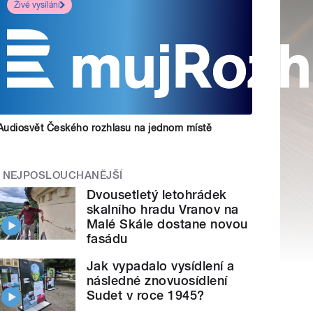
Živé vysílání
Audiosvět Českého rozhlasu na jednom místě
NEJPOSLOUCHANĚJŠÍ
Dvousetletý letohrádek
skalního hradu Vranov na
Malé Skále dostane novou
fasádu
Jak vypadalo vysídlení a
následné znovuosídlení
Sudet v roce 1945?