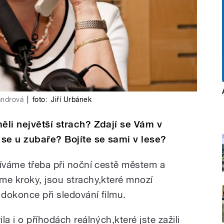
andrová
|
foto:
Jiří Urbánek
ěli největší strach? Zdají se Vám v
 se u zubaře? Bojíte se sami v lese?
žíváme třeba při noční cestě městem a
me kroky, jsou strachy,které mnozí
dokonce při sledování filmu.
a i o příhodách reálných,které jste zažili