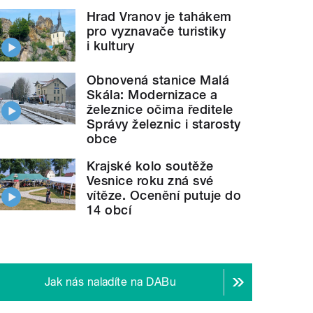
Hrad Vranov je tahákem
pro vyznavače turistiky
i kultury
Obnovená stanice Malá
Skála: Modernizace a
železnice očima ředitele
Správy železnic i starosty
obce
Krajské kolo soutěže
Vesnice roku zná své
vítěze. Ocenění putuje do
14 obcí
Jak nás naladíte na DABu