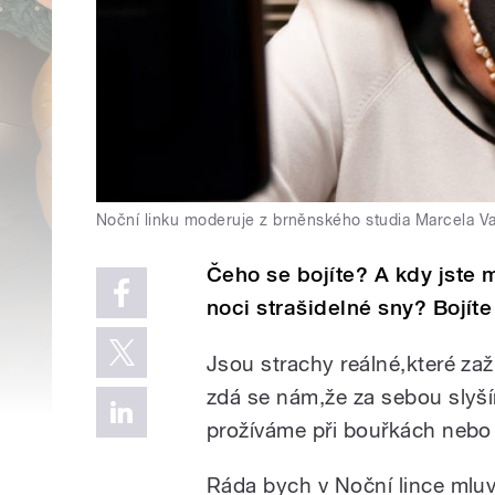
Noční linku moderuje z brněnského studia Marcela V
Čeho se bojíte? A kdy jste m
noci strašidelné sny? Bojíte
Jsou strachy reálné,které za
zdá se nám,že za sebou slyší
prožíváme při bouřkách nebo 
Ráda bych v Noční lince mluvil