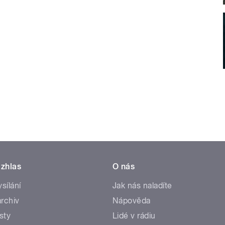
zhlas
O nás
ysílání
Jak nás naladíte
rchiv
Nápověda
sty
Lidé v rádiu