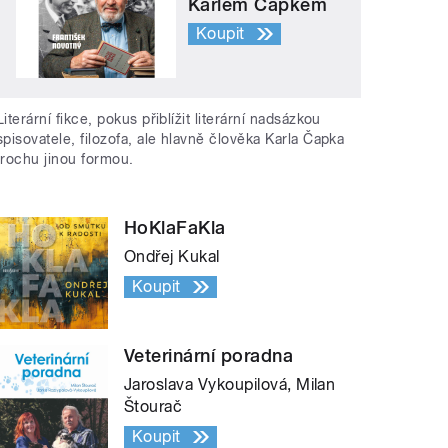
Karlem Čapkem
Koupit
Literární fikce, pokus přiblížit literární nadsázkou
spisovatele, filozofa, ale hlavně člověka Karla Čapka
trochu jinou formou.
HoKlaFaKla
Ondřej Kukal
Koupit
Veterinární poradna
Jaroslava Vykoupilová, Milan
Štourač
Koupit