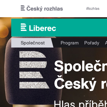
Přejít k hlavnímu obsahu
iRozhlas
Společnost
Program
Pořady