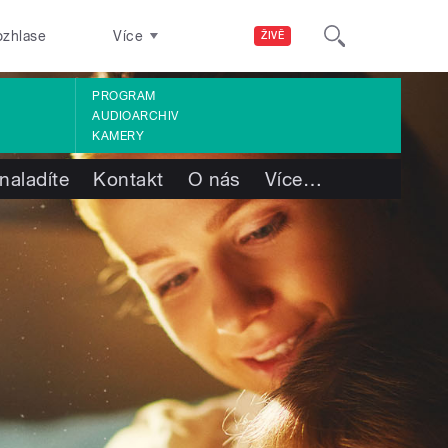
ozhlase
Více
ŽIVĚ
PROGRAM
AUDIOARCHIV
KAMERY
naladíte
Kontakt
O nás
Více
…