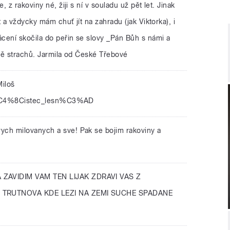
 z rakoviny né, žiji s ní v souladu už pět let. Jinak
 a vždycky mám chuť jít na zahradu (jak Viktorka), i
cení skočila do peřin se slovy _Pán Bůh s námi a
ně strachů. Jarmila od České Třebové
Miloš
ki/%C4%8Cistec_lesn%C3%AD
vych milovanych a sve! Pak se bojim rakoviny a
 ZAVIDIM VAM TEN LIJAK ZDRAVI VAS Z
TRUTNOVA KDE LEZI NA ZEMI SUCHE SPADANE