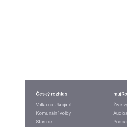
Český rozhlas
mujRo
Válka na Ukrajině
Živé v
Komunální volby
Audioa
Stanice
Podca