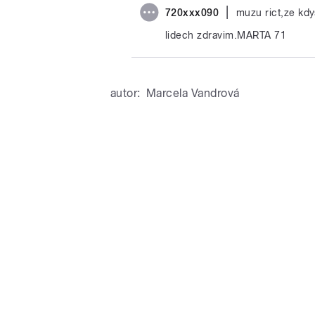
|
720xxx090
muzu rict,ze kdy
lidech zdravim.MARTA 71
autor:
Marcela Vandrová