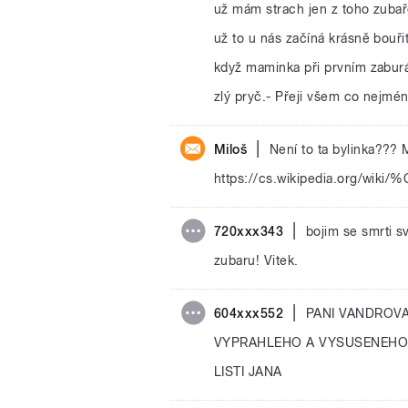
už mám strach jen z toho zubaře,
už to u nás začíná krásně bouřit
když maminka při prvním zaburá
zlý pryč.- Přeji všem co nejmé
|
Miloš
Není to ta bylinka??? 
https://cs.wikipedia.org/wi
|
720xxx343
bojim se smrti s
zubaru! Vitek.
|
604xxx552
PANI VANDROVA
VYPRAHLEHO A VYSUSENEHO 
LISTI JANA