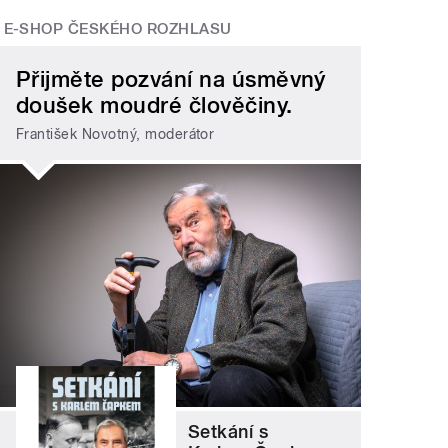
E-SHOP ČESKÉHO ROZHLASU
Přijměte pozvání na úsměvný
doušek moudré člověčiny.
František Novotný, moderátor
Setkání s