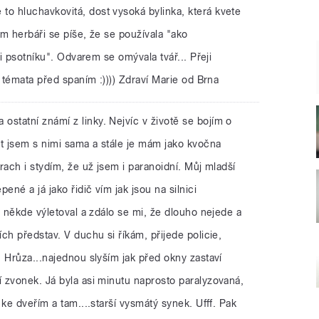
 hluchavkovitá, dost vysoká bylinka, která kvete
m herbáři se píše, že se používala "ako
ri psotníku". Odvarem se omývala tvář... Přeji
í témata před spaním :)))) Zdraví Marie od Brna
ostatní známí z linky. Nejvíc v životě se bojím o
ot jsem s nimi sama a stále je mám jako kvočna
rach i stydím, že už jsem i paranoidní. Můj mladší
ené a já jako řidič vím jak jsou na silnici
s někde výletoval a zdálo se mi, že dlouho nejede a
ch představ. V duchu si říkám, přijede policie,
 Hrůza...najednou slyším jak před okny zastaví
 zvonek. Já byla asi minutu naprosto paralyzovaná,
ke dveřím a tam....starší vysmátý synek. Ufff. Pak