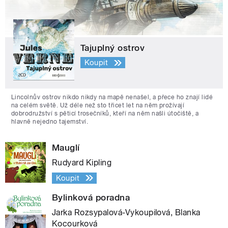
Tajuplný ostrov
Koupit
Lincolnův ostrov nikdo nikdy na mapě nenašel, a přece ho znají lidé
na celém světě. Už déle než sto třicet let na něm prožívají
dobrodružství s pěticí trosečníků, kteří na něm našli útočiště, a
hlavně nejedno tajemství.
Mauglí
Rudyard Kipling
Koupit
Bylinková poradna
Jarka Rozsypalová-Vykoupilová, Blanka
Kocourková