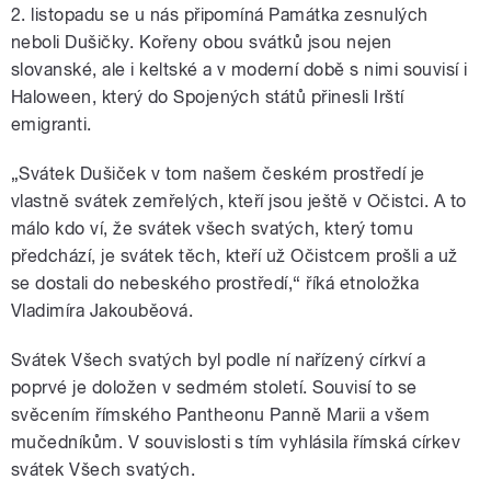
2. listopadu se u nás připomíná Památka zesnulých
neboli Dušičky. Kořeny obou svátků jsou nejen
slovanské, ale i keltské a v moderní době s nimi souvisí i
Haloween, který do Spojených států přinesli Irští
emigranti.
„Svátek Dušiček v tom našem českém prostředí je
vlastně svátek zemřelých, kteří jsou ještě v Očistci. A to
málo kdo ví, že svátek všech svatých, který tomu
předchází, je svátek těch, kteří už Očistcem prošli a už
se dostali do nebeského prostředí,“ říká etnoložka
Vladimíra Jakouběová.
Svátek Všech svatých byl podle ní nařízený církví a
poprvé je doložen v sedmém století. Souvisí to se
svěcením římského Pantheonu Panně Marii a všem
mučedníkům. V souvislosti s tím vyhlásila římská církev
svátek Všech svatých.