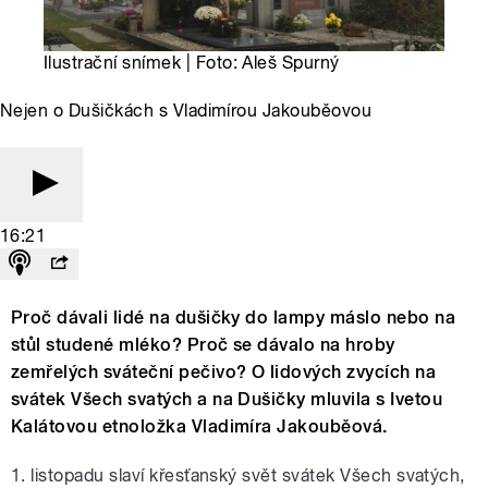
Ilustrační snímek | Foto: Aleš Spurný
Nejen o Dušičkách s Vladimírou Jakouběovou
16:21
Proč dávali lidé na dušičky do lampy máslo nebo na
stůl studené mléko? Proč se dávalo na hroby
zemřelých sváteční pečivo? O lidových zvycích na
svátek Všech svatých a na Dušičky mluvila s Ivetou
Kalátovou etnoložka Vladimíra Jakouběová.
1. listopadu slaví křesťanský svět svátek Všech svatých,