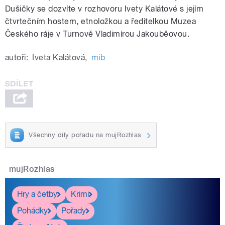
Dušičky se dozvíte v rozhovoru Ivety Kalátové s jejím
čtvrtečním hostem, etnoložkou a ředitelkou Muzea
Českého ráje v Turnově Vladimírou Jakouběovou.
autoři:
Iveta Kalátová
,
mib
Všechny díly pořadu na mujRozhlas
mujRozhlas
Hry a četby
Krimi
Pohádky
Pořady