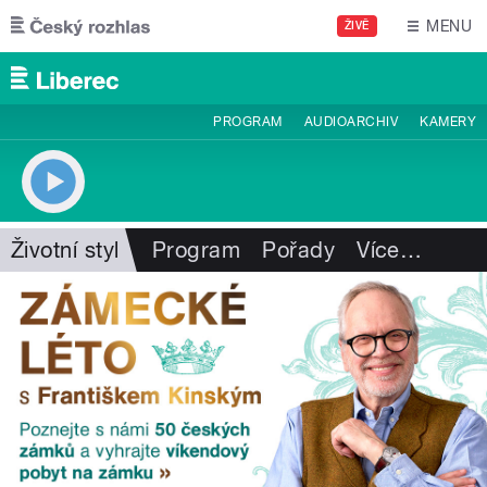
Přejít k hlavnímu obsahu
MENU
ŽIVĚ
PROGRAM
AUDIOARCHIV
KAMERY
Životní styl
Program
Pořady
Více
…