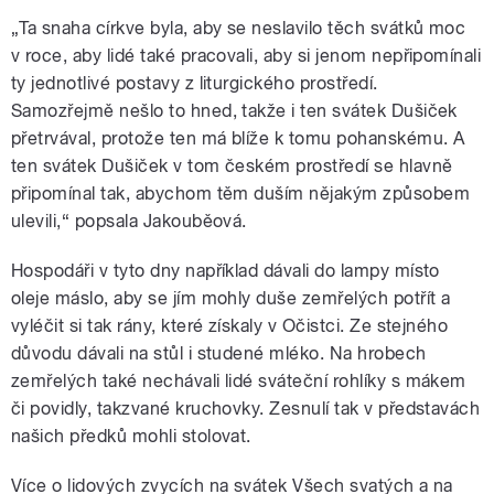
„Ta snaha církve byla, aby se neslavilo těch svátků moc
v roce, aby lidé také pracovali, aby si jenom nepřipomínali
ty jednotlivé postavy z liturgického prostředí.
Samozřejmě nešlo to hned, takže i ten svátek Dušiček
přetrvával, protože ten má blíže k tomu pohanskému. A
ten svátek Dušiček v tom českém prostředí se hlavně
připomínal tak, abychom těm duším nějakým způsobem
ulevili,“ popsala Jakouběová.
Hospodáři v tyto dny například dávali do lampy místo
oleje máslo, aby se jím mohly duše zemřelých potřít a
vyléčit si tak rány, které získaly v Očistci. Ze stejného
důvodu dávali na stůl i studené mléko. Na hrobech
zemřelých také nechávali lidé sváteční rohlíky s mákem
či povidly, takzvané kruchovky. Zesnulí tak v představách
našich předků mohli stolovat.
Více o lidových zvycích na svátek Všech svatých a na