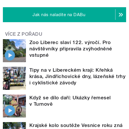
Jak nás naladíte na DABu
VÍCE Z POŘADU
Zoo Liberec slaví 122. výročí. Pro
návštěvníky připravila zvýhodněné
vstupné
Tipy na v Libereckém kraji: Křehká
krása, Jindřichovické dny, lázeňské trhy
i cyklistické závody
Když se dílo daří: Ukázky řemesel
v Turnově
Krajské kolo soutěže Vesnice roku zná