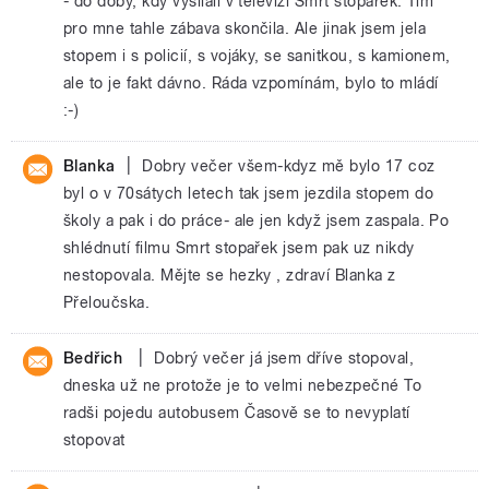
- do doby, kdy vysílali v televizi Smrt stopařek. Tím
pro mne tahle zábava skončila. Ale jinak jsem jela
stopem i s policií, s vojáky, se sanitkou, s kamionem,
ale to je fakt dávno. Ráda vzpomínám, bylo to mládí
:-)
|
Blanka
Dobry večer všem-kdyz mě bylo 17 coz
byl o v 70sátych letech tak jsem jezdila stopem do
školy a pak i do práce- ale jen když jsem zaspala. Po
shlédnutí filmu Smrt stopařek jsem pak uz nikdy
nestopovala. Mějte se hezky , zdraví Blanka z
Přeloučska.
|
Bedřich
Dobrý večer já jsem dříve stopoval,
dneska už ne protože je to velmi nebezpečné To
radši pojedu autobusem Časově se to nevyplatí
stopovat