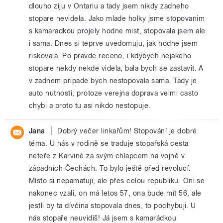
dlouho ziju v Ontariu a tady jsem nikdy zadneho
stopare nevidela. Jako mlade holky jsme stopovanim
s kamaradkou projely hodne mist, stopovala jsem ale
i sama. Dnes si teprve uvedomuju, jak hodne jsem
riskovala. Po pravde receno, i kdybych nejakeho
stopare nekdy nekde videla, bala bych se zastavit. A
v zadnem pripade bych nestopovala sama. Tady je
auto nutnosti, protoze verejna doprava velmi casto
chybi a proto tu asi nikdo nestopuje.
|
Jana
Dobrý večer linkařům! Stopování je dobré
téma. U nás v rodině se traduje stopařská cesta
neteře z Karviné za svým chlapcem na vojně v
západních Čechách. To bylo ještě před revolucí.
Místo si nepamatuji, ale přes celou republiku. Oni se
nakonec vzali, on má letos 57, ona bude mít 56, ale
jestli by ta dívčina stopovala dnes, to pochybuji. U
nás stopaře neuvidíš! Já jsem s kamarádkou