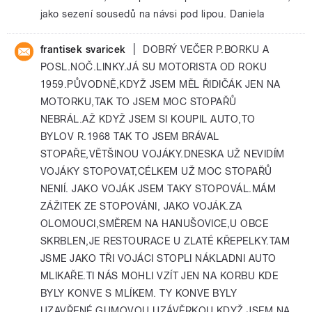
jako sezení sousedů na návsi pod lipou. Daniela
|
frantisek svaricek
DOBRÝ VEČER P.BORKU A
POSL.NOČ.LINKY.JÁ SU MOTORISTA OD ROKU
1959.PŮVODNĚ,KDYŽ JSEM MĚL ŘIDIČÁK JEN NA
MOTORKU,TAK TO JSEM MOC STOPAŘŮ
NEBRÁL.AŽ KDYŽ JSEM SI KOUPIL AUTO,TO
BYLOV R.1968 TAK TO JSEM BRÁVAL
STOPAŘE,VĚTŠINOU VOJÁKY.DNESKA UŽ NEVIDÍM
VOJÁKY STOPOVAT,CÉLKEM UŽ MOC STOPAŘŮ
NENIÍ. JAKO VOJÁK JSEM TAKY STOPOVÁL.MÁM
ZÁŽITEK ZE STOPOVÁNI, JAKO VOJÁK.ZA
OLOMOUCI,SMĚREM NA HANUŠOVICE,U OBCE
SKRBLEN,JE RESTOURACE U ZLATÉ KŘEPELKY.TAM
JSME JAKO TŘI VOJÁCI STOPLI NÁKLADNI AUTO
MLIKAŘE.TI NÁS MOHLI VZÍT JEN NA KORBU KDE
BYLY KONVE S MLÍKEM. TY KONVE BYLY
UZAVŘENÉ GUMOVOU UZÁVĚRKOU,KDYŽ JSEM NA