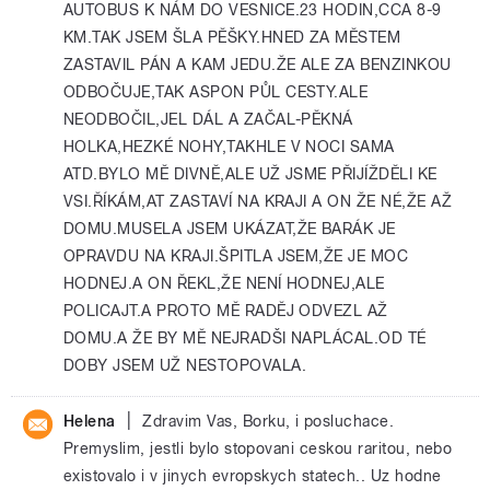
AUTOBUS K NÁM DO VESNICE.23 HODIN,CCA 8-9
KM.TAK JSEM ŠLA PĚŠKY.HNED ZA MĚSTEM
ZASTAVIL PÁN A KAM JEDU.ŽE ALE ZA BENZINKOU
ODBOČUJE,TAK ASPON PŮL CESTY.ALE
NEODBOČIL,JEL DÁL A ZAČAL-PĚKNÁ
HOLKA,HEZKÉ NOHY,TAKHLE V NOCI SAMA
ATD.BYLO MĚ DIVNĚ,ALE UŽ JSME PŘIJÍŽDĚLI KE
VSI.ŘÍKÁM,AT ZASTAVÍ NA KRAJI A ON ŽE NÉ,ŽE AŽ
DOMU.MUSELA JSEM UKÁZAT,ŽE BARÁK JE
OPRAVDU NA KRAJI.ŠPITLA JSEM,ŽE JE MOC
HODNEJ.A ON ŘEKL,ŽE NENÍ HODNEJ,ALE
POLICAJT.A PROTO MĚ RADĚJ ODVEZL AŽ
DOMU.A ŽE BY MĚ NEJRADŠI NAPLÁCAL.OD TÉ
DOBY JSEM UŽ NESTOPOVALA.
|
Helena
Zdravim Vas, Borku, i posluchace.
Premyslim, jestli bylo stopovani ceskou raritou, nebo
existovalo i v jinych evropskych statech.. Uz hodne