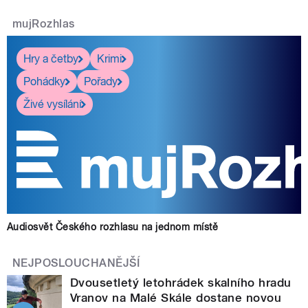
mujRozhlas
Hry a četby
Krimi
Pohádky
Pořady
Živé vysílání
Audiosvět Českého rozhlasu na jednom místě
NEJPOSLOUCHANĚJŠÍ
Dvousetletý letohrádek skalního hradu
Vranov na Malé Skále dostane novou