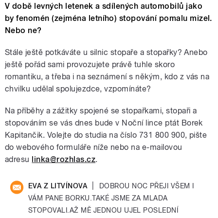
V době levných letenek a sdílených automobilů jako
by fenomén (zejména letního) stopování pomalu mizel.
Nebo ne?
Stále ještě potkáváte u silnic stopaře a stopařky? Anebo
ještě pořád sami provozujete právě tuhle skoro
romantiku, a třeba i na seznámení s někým, kdo z vás na
chvilku udělal spolujezdce, vzpomínáte?
Na příběhy a zážitky spojené se stopařkami, stopaři a
stopováním se vás dnes bude v Noční lince ptát Borek
Kapitančik. Volejte do studia na číslo 731 800 900, pište
do webového formuláře níže nebo na e-mailovou
adresu
linka@rozhlas.cz
.
|
EVA Z LITVÍNOVA
DOBROU NOC PŘEJI VŠEM I
VÁM PANE BORKU.TAKÉ JSME ZA MLADA
STOPOVALI.AŽ MĚ JEDNOU UJEL POSLEDNÍ