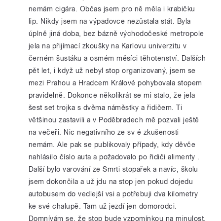
nemám cigára. Občas jsem pro ně měla i krabičku
lip. Nikdy jsem na výpadovce nezůstala stát. Byla
úplně jiná doba, bez bázně východočeské metropole
jela na přijímací zkoušky na Karlovu univerzitu v
černém šustáku a osmém měsíci těhotenství. Dalších
pět let, i když už nebyl stop organizovaný, jsem se
mezi Prahou a Hradcem Králové pohybovala stopem
pravidelně. Dokonce několikrát se mi stalo, že jela
šest set trojka s dvěma náměstky a řidičem. Ti
většinou zastavili a v Poděbradech mě pozvali ještě
na večeři. Nic negativního ze sv é zkušenosti
nemám. Ale pak se publikovaly případy, kdy děvče
nahlásilo číslo auta a požadovalo po řidiči alimenty .
Další bylo varování ze Smrti stopařek a navíc, školu
jsem dokončila a už jdu na stop jen pokud dojedu
autobusem do vedlejší vsi a potřebuji dva kilometry
ke své chalupě. Tam už jezdí jen domorodci.
Domnívám se, že stop bude vzpomínkou na minulost,