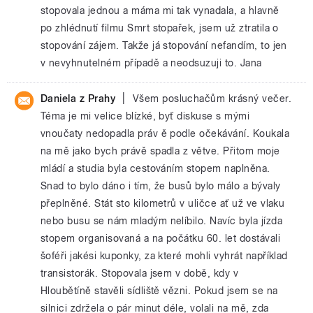
stopovala jednou a máma mi tak vynadala, a hlavně
po zhlédnutí filmu Smrt stopařek, jsem už ztratila o
stopování zájem. Takže já stopování nefandím, to jen
v nevyhnutelném případě a neodsuzuji to. Jana
|
Daniela z Prahy
Všem posluchačům krásný večer.
Téma je mi velice blízké, byť diskuse s mými
vnoučaty nedopadla práv ě podle očekávání. Koukala
na mě jako bych právě spadla z větve. Přitom moje
mládí a studia byla cestováním stopem naplněna.
Snad to bylo dáno i tím, že busů bylo málo a bývaly
přeplněné. Stát sto kilometrů v uličce ať už ve vlaku
nebo busu se nám mladým nelíbilo. Navíc byla jízda
stopem organisovaná a na počátku 60. let dostávali
šoféři jakési kuponky, za které mohli vyhrát například
transistorák. Stopovala jsem v době, kdy v
Hloubětíně stavěli sídliště vězni. Pokud jsem se na
silnici zdržela o pár minut déle, volali na mě, zda