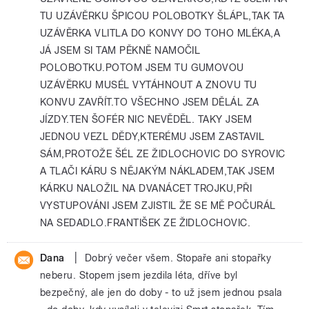
TU UZÁVĚRKU ŠPICOU POLOBOTKY ŠLÁPL,TAK TA
UZÁVĚRKA VLITLA DO KONVY DO TOHO MLÉKA,A
JÁ JSEM SI TAM PĚKNĚ NAMOČIL
POLOBOTKU.POTOM JSEM TU GUMOVOU
UZÁVĚRKU MUSÉL VYTÁHNOUT A ZNOVU TU
KONVU ZAVŘÍT.TO VŠECHNO JSEM DĚLÁL ZA
JÍZDY.TEN ŠOFÉR NIC NEVĚDĚL. TAKY JSEM
JEDNOU VEZL DĚDY,KTERÉMU JSEM ZASTAVIL
SÁM,PROTOŽE ŠÉL ZE ŽIDLOCHOVIC DO SYROVIC
A TLAČI KÁRU S NĚJAKÝM NÁKLADEM,TAK JSEM
KÁRKU NALOŽIL NA DVANÁCET TROJKU,PŘI
VYSTUPOVÁNI JSEM ZJISTIL ŽE SE MĚ POČURÁL
NA SEDADLO.FRANTIŠEK ZE ŽIDLOCHOVIC.
|
Dana
Dobrý večer všem. Stopaře ani stopařky
neberu. Stopem jsem jezdila léta, dříve byl
bezpečný, ale jen do doby - to už jsem jednou psala