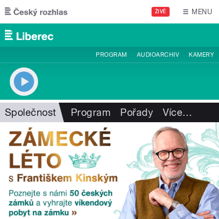
Přejít k hlavnímu obsahu
MENU
ŽIVĚ
PROGRAM
AUDIOARCHIV
KAMERY
Společnost
Program
Pořady
Více
…