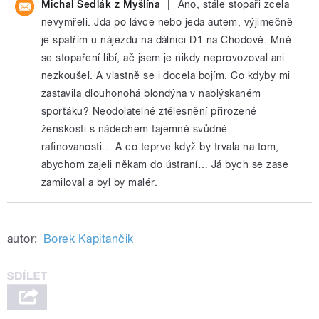
|
Michal Sedlák z Myšlína
Ano, stále stopaři zcela
nevymřeli. Jda po lávce nebo jeda autem, výjimečně
je spatřím u nájezdu na dálnici D1 na Chodově. Mně
se stopaření líbí, ač jsem je nikdy neprovozoval ani
nezkoušel. A vlastně se i docela bojím. Co kdyby mi
zastavila dlouhonohá blondýna v nablýskaném
sporťáku? Neodolatelné ztělesnění přirozené
ženskosti s nádechem tajemně svůdné
rafinovanosti… A co teprve když by trvala na tom,
abychom zajeli někam do ústraní… Já bych se zase
zamiloval a byl by malér.
autor:
Borek Kapitančik