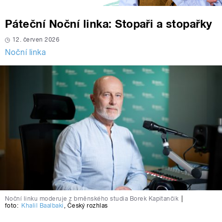
Páteční Noční linka: Stopaři a stopařky
12. červen 2026
Noční linka
Noční linku moderuje z brněnského studia Borek Kapitančik
|
foto:
Khalil Baalbaki
,
Český rozhlas