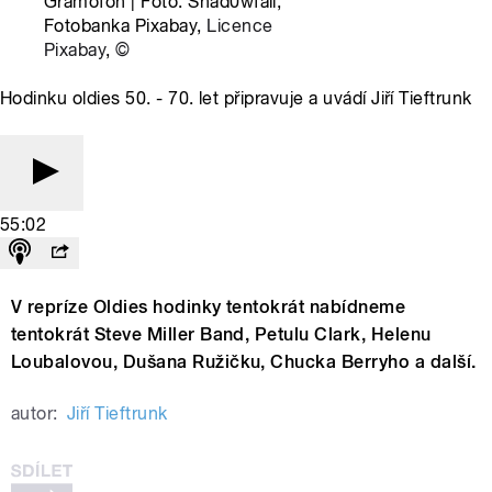
Gramofon | Foto: Shad0wfall,
Fotobanka Pixabay,
Licence
Pixabay
,
©
Hodinku oldies 50. - 70. let připravuje a uvádí Jiří Tieftrunk
55:02
V repríze Oldies hodinky tentokrát nabídneme
tentokrát Steve Miller Band, Petulu Clark, Helenu
Loubalovou, Dušana Ružičku, Chucka Berryho a další.
autor:
Jiří Tieftrunk