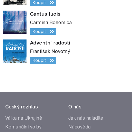
Koupit
Cantus lucis
Carmina Bohemica
Koupit
Adventní radosti
František Novotný
Koupit
Český rozhlas
O nás
Válka na Ukrajině
Jak nás naladíte
Komunální volby
Nápověda