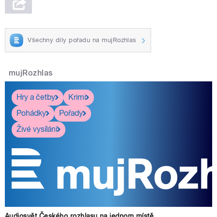
Všechny díly pořadu na mujRozhlas
mujRozhlas
Hry a četby
Krimi
Pohádky
Pořady
Živé vysílání
Audiosvět Českého rozhlasu na jednom místě