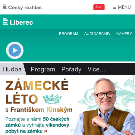
Přejít k hlavnímu obsahu
MENU
ŽIVĚ
PROGRAM
AUDIOARCHIV
KAMERY
Hudba
Program
Pořady
Více
…