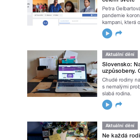
Petra Gelbartová
pandemie korona
kampani, která 
Aktuální dění
Slovensko: N
uzpůsobeny. C
Chudé rodiny na 
s nemalými prob
slabá rodina.
Aktuální dění
Ne každá rod