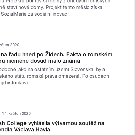
mu Projektu Domov si rodiny z chudých romských
 staví nové domy. Projekt tento měsíc získal
ozialMarie za sociální inovaci.
květen 2020
i na řadu hned po Židech. Fakta o romském
sou nicméně dosud málo známá
odobně jako na ostatním území Slovenska, byla
nského státu romská práva omezená. Po osudech
jí historikové.
14. květen 2020
sh College vyhlásila výtvarnou soutěž na
ndia Václava Havla