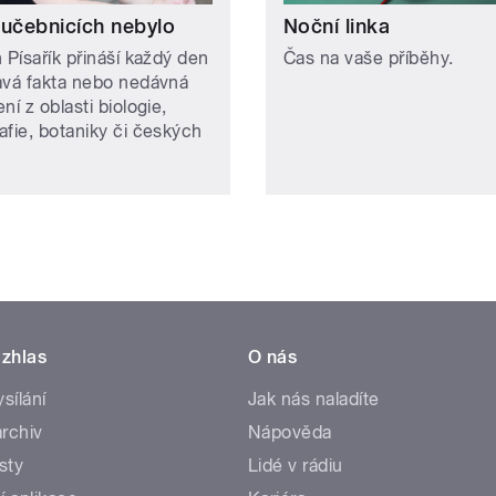
 učebnicích nebylo
Noční linka
 Písařík přináší každý den
Čas na vaše příběhy.
avá fakta nebo nedávná
ní z oblasti biologie,
afie, botaniky či českých
zhlas
O nás
ysílání
Jak nás naladíte
rchiv
Nápověda
sty
Lidé v rádiu