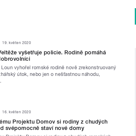
19. květen 2020
Veltěže vyšetřuje policie. Rodině pomáhá
dobrovolníci
u Loun vyhořel romské rodině nově zrekonstruovaný
žhářský útok, nebo jen o nešťastnou náhodu,
.
16. květen 2020
kému Projektu Domov si rodiny z chudých
d svépomocně staví nové domy