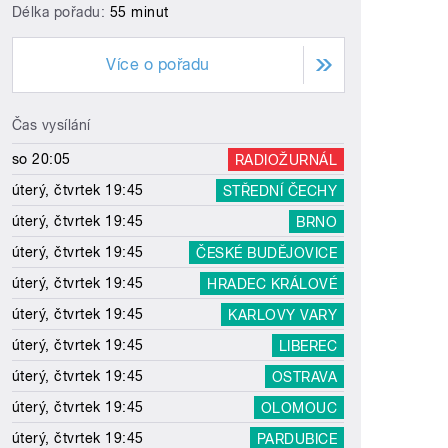
Délka pořadu:
55 minut
Více o pořadu
Čas vysílání
so 20:05
RADIOŽURNÁL
úterý, čtvrtek 19:45
STŘEDNÍ ČECHY
úterý, čtvrtek 19:45
BRNO
úterý, čtvrtek 19:45
ČESKÉ BUDĚJOVICE
úterý, čtvrtek 19:45
HRADEC KRÁLOVÉ
úterý, čtvrtek 19:45
KARLOVY VARY
úterý, čtvrtek 19:45
LIBEREC
úterý, čtvrtek 19:45
OSTRAVA
úterý, čtvrtek 19:45
OLOMOUC
úterý, čtvrtek 19:45
PARDUBICE