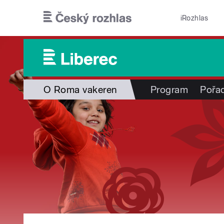
Přejít k hlavnímu obsahu
iRozhlas
O Roma vakeren
Program
Pořa