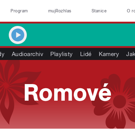
Program
mujRozhlas
Stanice
O r
dy
Audioarchiv
Playlisty
Lidé
Kamery
Jak