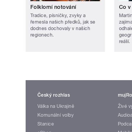
Folklorní notování
Co v
Tradice, písničky, zvyky a
Martin
řemesla našich předků, jak se
zajím
dodnes dochovaly v našich
odhale
regionech.
geogr
reálií.
Český rozhlas
mujRo
Válka na Ukrajině
Živé v
Komunální volby
Audioa
Stanice
Podca