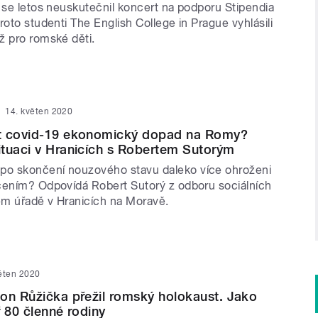
u se letos neuskutečnil koncert na podporu Stipendia
roto studenti The English College in Prague vyhlásili
ž pro romské děti.
14. květen 2020
t covid-19 ekonomický dopad na Romy?
tuaci v Hranicích s Robertem Sutorým
o skončení nouzového stavu daleko více ohroženi
čením? Odpovídá Robert Sutorý z odboru sociálních
m úřadě v Hranicích na Moravě.
věten 2020
on Růžička přežil romský holokaust. Jako
ř 80 členné rodiny