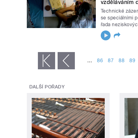
vzděláváním 
Technické zázem
se speciálními p
řada neziskovýc
STRÁNKY
…
86
87
88
89
« první
‹ předchozí
DALŠÍ POŘADY