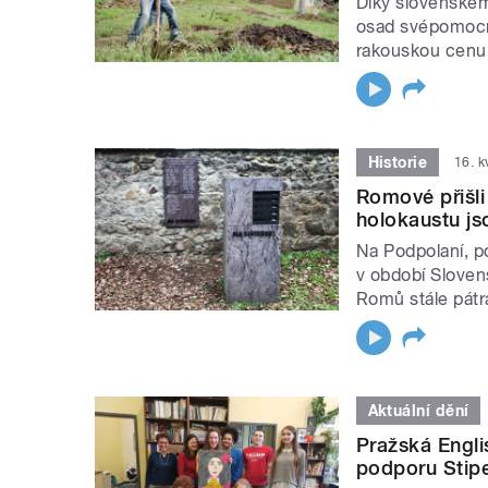
Díky slovenské
osad svépomocně
rakouskou cenu S
Historie
16. 
Romové přišl
holokaustu j
Na Podpolaní, p
v období Slove
Romů stále pátra
Aktuální dění
Pražská Engli
podporu Stipe