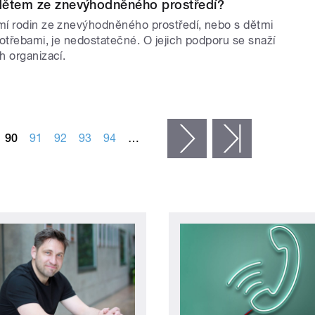
dětem ze znevýhodněného prostředí?
í rodin ze znevýhodněného prostředí, nebo s dětmi
otřebami, je nedostatečné. O jejich podporu se snaží
h organizací.
90
91
92
93
94
…
následující ›
poslední »