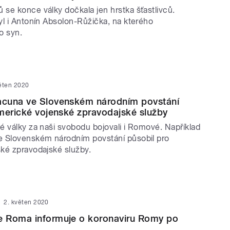
se konce války dočkala jen hrstka šťastlivců.
yl i Antonín Absolon-Růžička, na kterého
o syn.
věten 2020
cuna ve Slovenském národním povstání
merické vojenské zpravodajské služby
é války za naši svobodu bojovali i Romové. Například
 Slovenském národním povstání působil pro
ké zpravodajské služby.
2. květen 2020
 Roma informuje o koronaviru Romy po