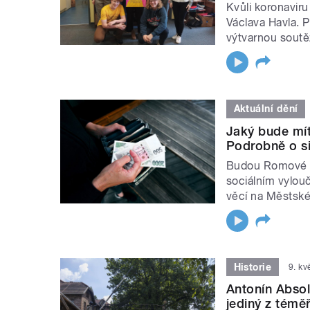
Kvůli koronavir
Václava Havla. P
výtvarnou soutě
Aktuální dění
Jaký bude mí
Podrobně o si
Budou Romové p
sociálním vylou
věcí na Městské
Historie
9. k
Antonín Absol
jediný z témě