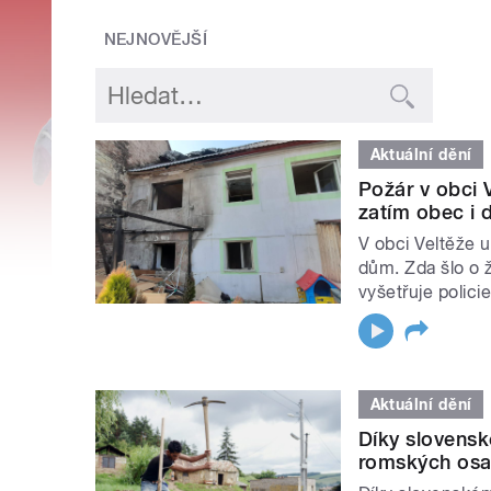
NEJNOVĚJŠÍ
Aktuální dění
Požár v obci 
zatím obec i 
V obci Veltěže 
dům. Zda šlo o 
vyšetřuje policie
Aktuální dění
Díky slovens
romských osa