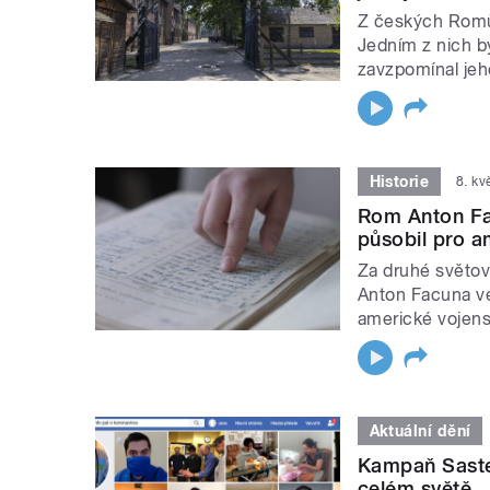
Z českých Romů 
Jedním z nich b
zavzpomínal jeh
Historie
8. k
Rom Anton Fa
působil pro a
Za druhé světov
Anton Facuna ve
americké vojens
Aktuální dění
Kampaň Saste
celém světě