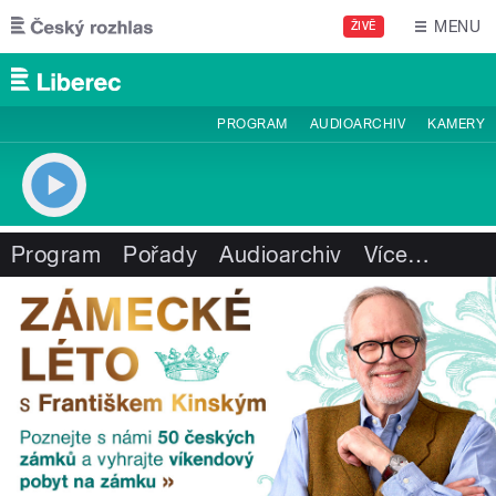
Přejít k hlavnímu obsahu
MENU
ŽIVĚ
PROGRAM
AUDIOARCHIV
KAMERY
Program
Pořady
Audioarchiv
Více
…