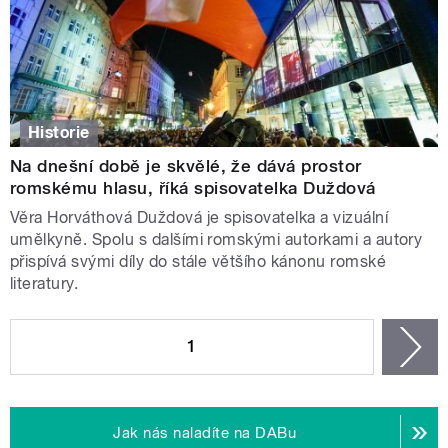
Historie
Na dnešní době je skvělé, že dává prostor
romskému hlasu, říká spisovatelka Duždová
Věra Horváthová Duždová je spisovatelka a vizuální
umělkyně. Spolu s dalšími romskými autorkami a autory
přispívá svými díly do stále většího kánonu romské
literatury.
STRÁNKY
1
n
Jak nás naladíte na DABu