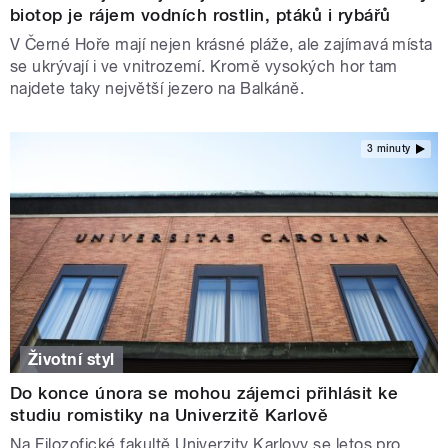
biotop je rájem vodních rostlin, ptáků i rybářů
V Černé Hoře mají nejen krásné pláže, ale zajímavá místa
se ukrývají i ve vnitrozemí. Kromě vysokých hor tam
najdete taky největší jezero na Balkáně.
3 minuty
Životní styl
Do konce února se mohou zájemci přihlásit ke
studiu romistiky na Univerzitě Karlově
Na Filozofické fakultě Univerzity Karlovy se letos pro