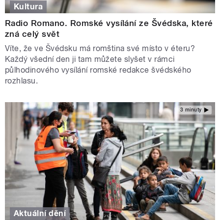
Kultura
Radio Romano. Romské vysílání ze Švédska, které
zná celý svět
Víte, že ve Švédsku má romština své místo v éteru?
Každý všední den ji tam můžete slyšet v rámci
půlhodinového vysílání romské redakce švédského
rozhlasu.
3 minuty
Aktuální dění