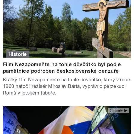
Historie
Film Nezapomeňte na tohle děvčátko byl podle
pamětnice podroben československé cenzuře
Krátký film Nezapomeňte na tohle děvčátko, který v roce
1960 natočil režisér Miroslav Bárta, vypráví o perzekuci
Romů v letském táboře.
3 minuty